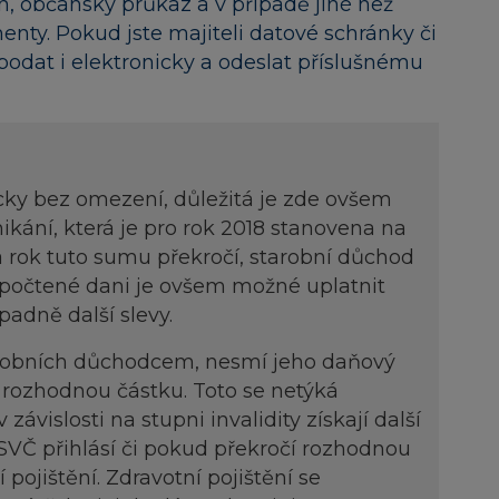
run, občanský průkaz a v případě jiné než
nty. Pokud jste majiteli datové schránky či
podat i elektronicky a odeslat příslušnému
ky bez omezení, důležitá je zde ovšem
ikání, která je pro rok 2018 stanovena na
za rok tuto sumu překročí, starobní důchod
ypočtené dani je ovšem možné uplatnit
padně další slevy.
robních důchodcem, nesmí jeho daňový
 rozhodnou částku. Toto se netýká
závislosti na stupni invalidity získají další
SVČ přihlásí či pokud překročí rozhodnou
pojištění. Zdravotní pojištění se