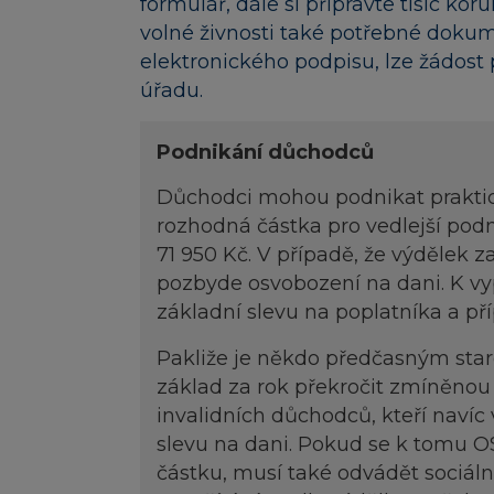
formulář, dále si připravte tisíc ko
volné živnosti také potřebné dokume
elektronického podpisu, lze žádost 
úřadu.
Podnikání důchodců
Důchodci mohou podnikat praktic
rozhodná částka pro vedlejší podn
71 950 Kč. V případě, že výdělek 
pozbyde osvobození na dani. K v
základní slevu na poplatníka a pří
Pakliže je někdo předčasným sta
základ za rok překročit zmíněnou
invalidních důchodců, kteří navíc v 
slevu na dani. Pokud se k tomu O
částku, musí také odvádět sociální 