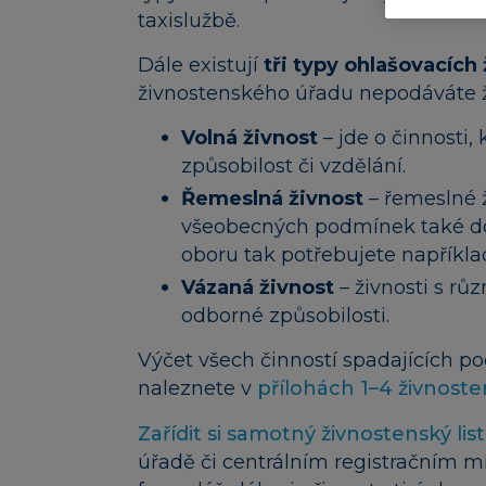
taxislužbě.
Dále existují
tři typy ohlašovacích 
živnostenského úřadu nepodáváte žá
Volná živnost
– jde o činnosti
způsobilost či vzdělání.
Řemeslná živnost
– řemeslné ž
všeobecných podmínek také do
oboru tak potřebujete napříkla
Vázaná živnost
– živnosti s r
odborné způsobilosti.
Výčet všech činností spadajících po
naleznete v
přílohách 1–4 živnost
Zařídit si samotný živnostenský list
úřadě či centrálním registračním mí