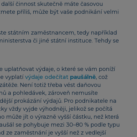
a další činnost skutečně máte časovou
zmete příliš, může být vaše podnikání velmi
jste státním zaměstnancem, tedy například
isterstva či jiné státní instituce. Tehdy se
e uplatňovat výdaje, o které se vám poníží
e vyplatí
výdaje odečítat
paušálně
, což
zátěže. Není totiž třeba vést daňovou
jmů a pohledávek, zároveň nemusíte
dější prokázání výdajů. Pro podnikatele na
cky vždy vyjde výhodněji, jelikož se počítá
 může jít o výrazně vyšší částku, než která
 paušál se pohybuje mezi 30–80 % podle typu
d ze zaměstnání je vyšší než z vedlejší