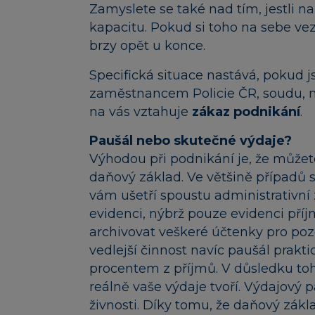
Zamyslete se také nad tím, jestli n
kapacitu. Pokud si toho na sebe ve
brzy opět u konce.
Specifická situace nastává, pokud 
zaměstnancem Policie ČR, soudu, min
na vás vztahuje
zákaz podnikání
.
Paušál nebo skutečné výdaje?
Výhodou při podnikání je, že můžet
daňový základ. Ve většině případů s
vám ušetří spoustu administrativní 
evidenci, nýbrž pouze evidenci pří
archivovat veškeré účtenky pro poz
vedlejší činnost navíc paušál prakti
procentem z příjmů. V důsledku toho
reálně vaše výdaje tvoří. Výdajový
živnosti. Díky tomu, že daňový zákla