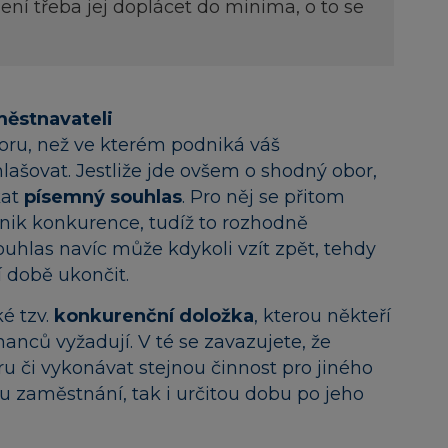
ení třeba jej doplácet do minima, o to se
městnavateli
oru, než ve kterém podniká váš
ašovat. Jestliže jde ovšem o shodný obor,
kat
písemný souhlas
. Pro něj se přitom
znik konkurence, tudíž to rozhodně
uhlas navíc může kdykoli vzít zpět, tehdy
í době ukončit.
é tzv.
konkurenční doložka
, kterou někteří
nců vyžadují. V té se zavazujete, že
 či vykonávat stejnou činnost pro jiného
u zaměstnání, tak i určitou dobu po jeho