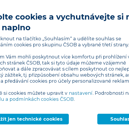
ty uzavírat dohodu o provedení práce (DPP).
Kč měsíčně, strhává se pouze zálohová 15%
lte cookies a vychutnávejte si 
votní pojištění. Je navíc možné podepsat
 naplno
“), kde lze uplatnit základní slevu na
nění, čímž se příjem od 15% zálohové daně
liknout na tlačítko „Souhlasím“ a udělíte souhlas se
podepsaný pouze u jednoho zaměstnavatele.
áním cookies pro skupinu ČSOB a vybrané třetí strany.
říjem vždy daní 15 %, navíc nelze uplatnit s
 Vám mohli poskytnout více komfortu při prohlížení 
vádí se také sociální a zdravotní pojištění
h stránek ČSOB, tak si tyto údaje můžeme vzájemně
4 % zaměstnavatelem).
pňovat a dále zpracovávat s cílem poskytnout co nejlep
ký zážitek, tj. přizpůsobení obsahu webových stránek, a
 a předávání cookies pro účely personalizované reklam
 nápad
, pak nezbývá, než si zajistit
lo zjištěno, že podnikáte bez něj, hrozí vám
ě si cookies můžete upravit v
nastavení
. Podrobnosti n
du a podmínkách cookies ČSOB
.
 Kč od živnostenského úřadu. Existuje
dmínkami pro zisk oprávnění.
ání žádosti o koncesi. Důvodem je, že tyto
žít jen technické cookies
Souhla
étní státní regulaci, například zákonu o