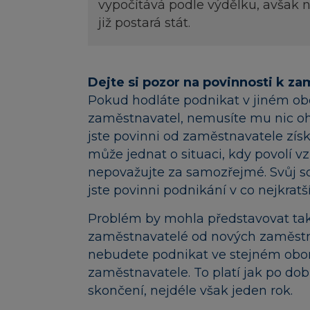
vypočítává podle výdělku, avšak n
již postará stát.
Dejte si pozor na povinnosti k za
Pokud hodláte podnikat v jiném ob
zaměstnavatel, nemusíte mu nic ohl
jste povinni od zaměstnavatele zís
může jednat o situaci, kdy povolí v
nepovažujte za samozřejmé. Svůj so
jste povinni podnikání v co nejkratš
Problém by mohla představovat tak
zaměstnavatelé od nových zaměstna
nebudete podnikat ve stejném oboru
zaměstnavatele. To platí jak po dob
skončení, nejdéle však jeden rok.