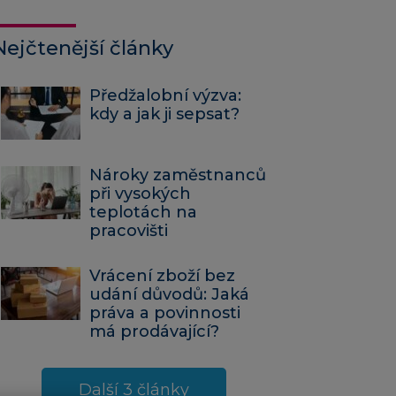
Nejčtenější články
Předžalobní výzva:
kdy a jak ji sepsat?
Nároky zaměstnanců
při vysokých
teplotách na
pracovišti
Vrácení zboží bez
udání důvodů: Jaká
práva a povinnosti
má prodávající?
Další 3 články