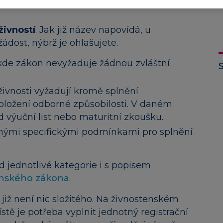
živností
. Jak již název napovídá, u
dost, nýbrž je ohlašujete.
, kde zákon nevyžaduje žádnou zvláštní
ivnosti vyžadují kromě splnění
ložení odborné způsobilosti. V daném
d výuční list nebo maturitní zkoušku.
ůznými specifickými podmínkami pro splnění
d jednotlivé kategorie i s popisem
enského zákona
.
již není nic složitého. Na živnostenském
stě je potřeba vyplnit jednotný registrační