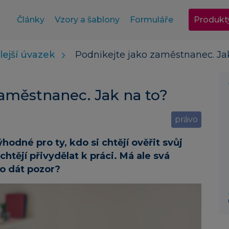
Články
Vzory a šablony
Formuláře
Produkt
lejší úvazek
Podnikejte jako zaměstnanec. Ja
 zaměstnanec. Jak na to?
právo
hodné pro ty, kdo si chtějí ověřit svůj
htějí přivydělat k práci. Má ale svá
co dát pozor?