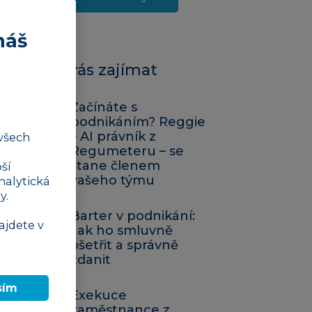
náš
Mohlo by vás zajímat
Začínáte s
podnikáním? Reggie
– AI právník z
všech
Regumeteru – se
stane členem
ší
vašeho týmu
nalytická
y.
Barter v podnikání:
ajdete v
Jak ho smluvně
ošetřit a správně
zdanit
sím
Exekuce
zaměstnance z