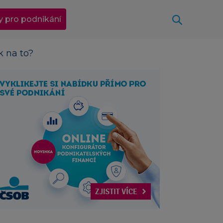
Otevřít
y pro podnikání
k na to?