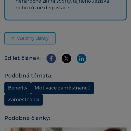
nenáročné zimní sporty, tajného Ježíška
nebo různé degustace.
Všechny články
Sdílet článek:
Podobná témata:
Benefity
Motivace zaměstnanců
Zaměstnanci
Podobné články: