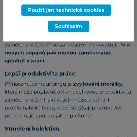
Podpora kreativity a inovací
Použít jen technické cookies
Aby byznys vzkvétal, je potřeba do něj neustále
Souhlasím
přinášet inovace a kreativní řešení. Právě
teambuilding může tyto schopnosti probudit i u
zaměstnanců, kteří se za kreativní nepovažují. Příliv
nových nápadů pak mohou zaměstnanci
uplatnit v práci
.
Lepší produktivita práce
Přínosem teambuildingu je
zvyšování morálky
,
která může pozitivně ovlivnit celkovou produktivitu
zaměstnanců. Při aktivitách můžete odhalit
problematické body, které se týkají produktivity
práce a najít způsob, jak je překonat.
Stmelení kolektivu