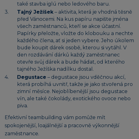
také stavba iglú nebo ledového baru.
Tajný Ježíšek
– aktivita, která je vhodná těsně
před Vánocemi. Na kus papíru napište jména
všech zaměstnanců, kteří se akce účastní.
Papírky přeložte, vložte do klobouku a nechte
každého člena, ať si jeden vybere. Jeho úkolem
bude koupit dárek osobě, kterou si vytáhl. V
den rozdávání dárků každý zaměstnanec
otevře svůj dárek a bude hádat, od kterého
tajného Ježíška nadílku dostal.
Degustace
– degustace jsou vděčnou akcí,
která probíhá uvnitř, takže je jako stvořená pro
zimní měsíce. Nejoblíbenější jsou degustace
vín, ale také čokolády, exotického ovoce nebo
piva.
Efektivní teambuilding vám pomůže mít
spokojenější, loajálnější a pracovně výkonnější
zaměstnance.