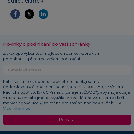
Sdílet článek
Novinky o podnikání do vaší schránky
Získávejte výběr těch nejlepších článků, které vám
pomohou kupředu ve vašem podnikání.
Přihlášením se k odběru newsletteru uděluji souhlas
Československé obchodní bance, a. s., IČ: 00001350, se sídlem
Radlická 333/150, 157 00 Praha 5 (dále jen „ČSOB“), aby moje údaje
v rozsahu email a jméno, využila pro zasílání newsletteru a další
marketingové účely, zejména pro zasílání nabídek služeb ČSOB.
Více informací
Přihlásit