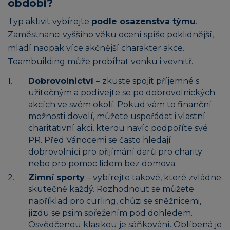
období?
Typ aktivit vybírejte
podle osazenstva týmu
.
Zaměstnanci vyššího věku ocení spíše poklidnější,
mladí naopak více akčnější charakter akce.
Teambuilding může probíhat venku i vevnitř.
Dobrovolnictví
– zkuste spojit příjemné s
užitečným a podívejte se po dobrovolnických
akcích ve svém okolí. Pokud vám to finanční
možnosti dovolí, můžete uspořádat i vlastní
charitativní akci, kterou navíc podpoříte své
PR. Před Vánocemi se často hledají
dobrovolníci pro přijímání darů pro charity
nebo pro pomoc lidem bez domova.
Zimní sporty
– vybírejte takové, které zvládne
skutečně každý. Rozhodnout se můžete
například pro curling, chůzi se sněžnicemi,
jízdu se psím spřežením pod dohledem.
Osvědčenou klasikou je sáňkování. Oblíbená je