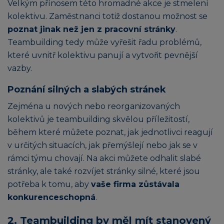
Velkým přínosem této hromadné akce je stmelení
kolektivu. Zaměstnanci totiž dostanou možnost se
poznat jinak než jen z pracovní stránky
.
Teambuilding tedy může vyřešit řadu problémů,
které uvnitř kolektivu panují a vytvořit pevnější
vazby.
Poznání silných a slabých stránek
Zejména u nových nebo reorganizovaných
kolektivů je teambuilding skvělou příležitostí,
během které můžete poznat, jak jednotlivci reagují
v určitých situacích, jak přemýšlejí nebo jak se v
rámci týmu chovají. Na akci můžete odhalit slabé
stránky, ale také rozvíjet stránky silné, které jsou
potřeba k tomu, aby
vaše firma zůstávala
konkurenceschopná
.
2. Teambuilding by měl mít stanovený