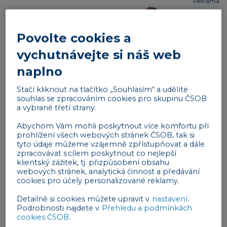
Reklama
Povolte cookies a
vychutnávejte si náš web
naplno
Schopnost lépe řešit problémy a lépe
Stačí kliknout na tlačítko „Souhlasím“ a udělíte
souhlas se zpracováním cookies pro skupinu ČSOB
komunikovat
a vybrané třetí strany.
Díky připraveným akcím dostanou zaměstnanci
Abychom Vám mohli poskytnout více komfortu při
prostor pro diskuzi. Mohou se lépe naučit
prohlížení všech webových stránek ČSOB, tak si
komunikovat s managementem
, což může
vést ke
tyto údaje můžeme vzájemně zpřístupňovat a dále
zpracovávat s cílem poskytnout co nejlepší
zlepšení vztahů a vyšší produktivitě práce
.
klientský zážitek, tj. přizpůsobení obsahu
Kromě toho spolu musí kolegové spolupracovat,
webových stránek, analytická činnost a předávání
cookies pro účely personalizované reklamy.
což zlepšuje schopnost myslet racionálně a
strategicky. Pokud se tým naučí definovat
Detailně si cookies můžete upravit v
nastavení
.
Podrobnosti najdete v
Přehledu a podmínkách
problémy a určit kroky k jejich řešení, pozitivně to
cookies ČSOB
.
ovlivní i jejich pracovní život.