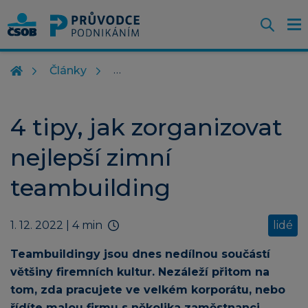
Otevř
O
Z
m
Články
4 tipy, jak zorganizovat
nejlepší zimní
teambuilding
1. 12. 2022
| 4 min
lidé
Teambuildingy jsou dnes nedílnou součástí
většiny firemních kultur. Nezáleží přitom na
tom, zda pracujete ve velkém korporátu, nebo
řídíte malou firmu s několika zaměstnanci.