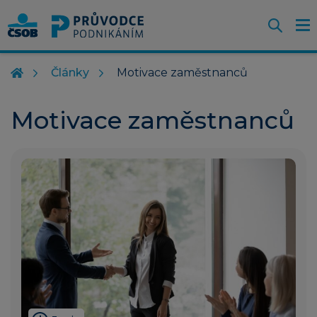
Otevř
O
Z
m
Články
Motivace zaměstnanců
Motivace zaměstnanců