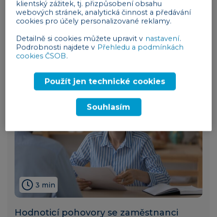
klientský zážitek, tj. přizpůsobení obsahu
Zaměstnanecké benefity 2026: nová
webových stránek, analytická činnost a předávání
cookies pro účely personalizované reklamy.
pravidla a limity
Detailně si cookies můžete upravit v
nastavení
.
lidé
12. 03. 2026
Podrobnosti najdete v
Přehledu a podmínkách
cookies ČSOB
.
Použít jen technické cookies
Souhlasím
3 min
Hodnoticí pohovory se zaměstnanci