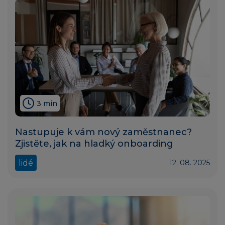
3 min
Nastupuje k vám nový zaměstnanec?
Zjistěte, jak na hladký onboarding
lidé
12. 08. 2025