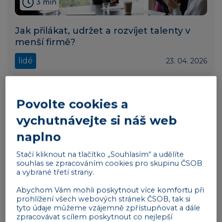
3 min
Jak přilákat, udržet a rozvíjet talenty v
menší firmě?
lidé
23. 04. 2026
Povolte cookies a
vychutnávejte si náš web
naplno
Stačí kliknout na tlačítko „Souhlasím“ a udělíte
souhlas se zpracováním cookies pro skupinu ČSOB
a vybrané třetí strany.
Abychom Vám mohli poskytnout více komfortu při
prohlížení všech webových stránek ČSOB, tak si
3 min
tyto údaje můžeme vzájemně zpřístupňovat a dále
zpracovávat s cílem poskytnout co nejlepší