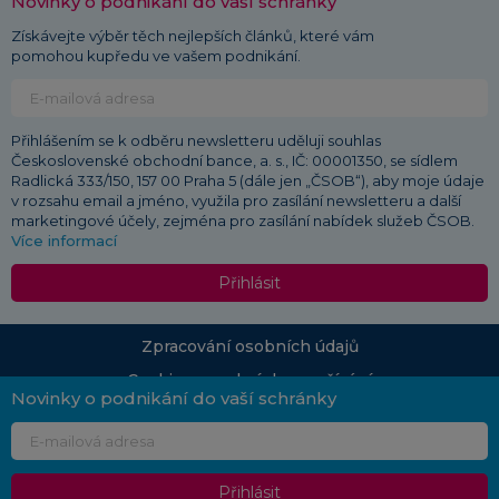
Novinky o podnikání do vaší schránky
Získávejte výběr těch nejlepších článků, které vám
pomohou kupředu ve vašem podnikání.
Přihlášením se k odběru newsletteru uděluji souhlas
Československé obchodní bance, a. s., IČ: 00001350, se sídlem
Radlická 333/150, 157 00 Praha 5 (dále jen „ČSOB“), aby moje údaje
v rozsahu email a jméno, využila pro zasílání newsletteru a další
marketingové účely, zejména pro zasílání nabídek služeb ČSOB.
Více informací
Přihlásit
Zpracování osobních údajů
Cookies a podmínky používání
Novinky o podnikání do vaší schránky
© 2026 ČSOB
Průvodce podnikáním | Vydává: Československá obchodní banka, a. s., Radlická 333/150,
150 57 Praha 5 | Redakce:
pruvodcepodnikanim.info@csob.cz
| Vlastníkem portálu
Průvodce podnikáním včetně autorských práv je ČSOB
Přihlásit