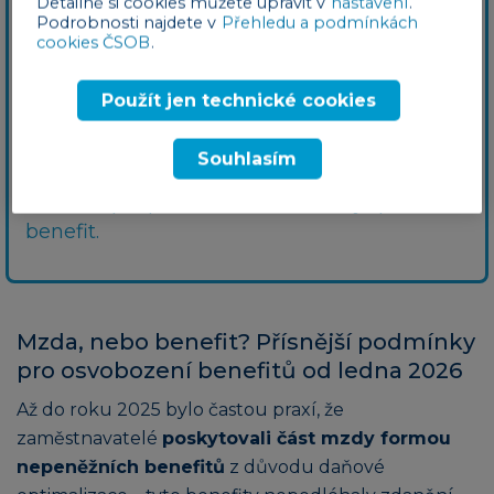
Detailně si cookies můžete upravit v
nastavení
.
Příklad
Podrobnosti najdete v
Přehledu a podmínkách
cookies ČSOB
.
Poukaz na dovolenou, kterou
zaměstnavatel pro zaměstnance zakoupí u
Použít jen technické cookies
cestovní kanceláře, je nepeněžní benefit,
jelikož zaměstnanec nedostává peníze, ale
Souhlasím
možnost čerpat službu. Na druhou stranu
finanční příspěvek na dovolenou je peněžní
benefit.
Mzda, nebo benefit? Přísnější podmínky
pro osvobození benefitů od ledna 2026
Až do roku 2025 bylo častou praxí, že
zaměstnavatelé
poskytovali část mzdy formou
nepeněžních benefitů
z důvodu daňové