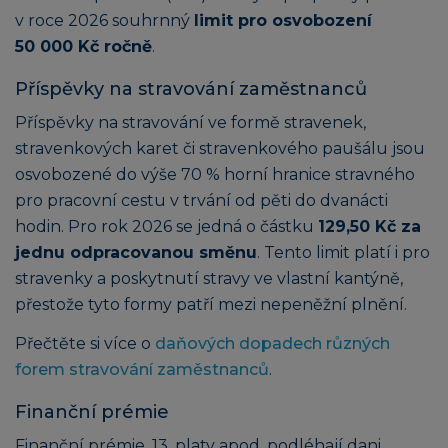
v roce 2026 souhrnný
limit pro osvobození
50 000 Kč ročně
.
Příspěvky na stravování zaměstnanců
Příspěvky na stravování ve formě stravenek,
stravenkových karet či stravenkového paušálu jsou
osvobozené do výše 70 % horní hranice stravného
pro pracovní cestu v trvání od pěti do dvanácti
hodin. Pro rok 2026 se jedná o částku
129,50 Kč za
jednu odpracovanou směnu
. Tento limit platí i pro
stravenky a poskytnutí stravy ve vlastní kantýně,
přestože tyto formy patří mezi nepeněžní plnění.
Přečtěte si více o
daňových dopadech různých
forem stravování zaměstnanců
.
Finanční prémie
Finanční prémie, 13. platy apod. podléhají dani