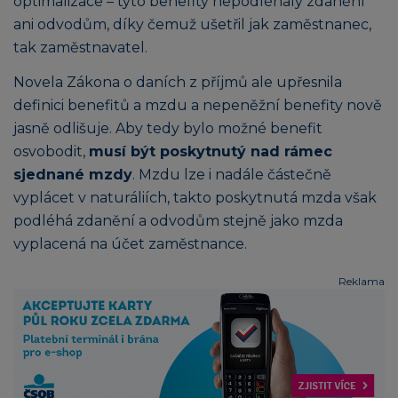
optimalizace – tyto benefity nepodléhaly zdanění
ani odvodům, díky čemuž ušetřil jak zaměstnanec,
tak zaměstnavatel.
Novela Zákona o daních z příjmů ale upřesnila
definici benefitů a mzdu a nepeněžní benefity nově
jasně odlišuje. Aby tedy bylo možné benefit
osvobodit,
musí být poskytnutý nad rámec
sjednané mzdy
. Mzdu lze i nadále částečně
vyplácet v naturáliích, takto poskytnutá mzda však
podléhá zdanění a odvodům stejně jako mzda
vyplacená na účet zaměstnance.
Reklama