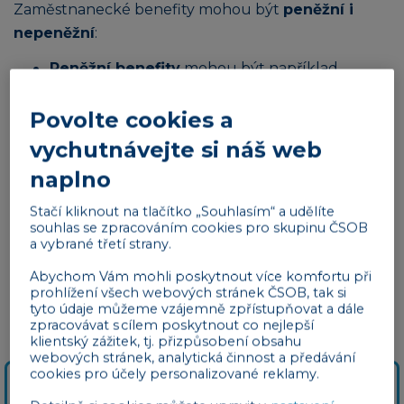
Zaměstnanecké benefity mohou být
peněžní i
nepeněžní
:
Peněžní benefity
mohou být například
příspěvky na penzijní připojištění či dopravu,
finanční bonusy, ale také stravenkový paušál.
Povolte cookies a
Různé typy peněžních benefitů mají rozdílné
vychutnávejte si náš web
daňové režimy (viz níže).
Mezi
nepeněžní benefity
patří například
naplno
firemní školka, stravenky, permanentky či
Stačí kliknout na tlačítko „Souhlasím“ a udělíte
vstupy na kulturní akce a sportoviště,
souhlas se zpracováním cookies pro skupinu ČSOB
vzdělávací kurzy apod. Nepeněžní benefity se
a vybrané třetí strany.
pro účely zdanění dále dělí na volnočasové a
Abychom Vám mohli poskytnout více komfortu při
zdravotní; výjimkou jsou stravenky (a obecně
prohlížení všech webových stránek ČSOB, tak si
příspěvky na stravování), které mají vlastní
tyto údaje můžeme vzájemně zpřístupňovat a dále
daňový režim.
zpracovávat s cílem poskytnout co nejlepší
klientský zážitek, tj. přizpůsobení obsahu
webových stránek, analytická činnost a předávání
cookies pro účely personalizované reklamy.