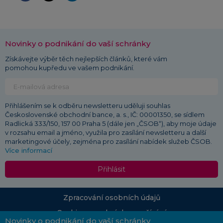
Novinky o podnikání do vaší schránky
Získávejte výběr těch nejlepších článků, které vám
pomohou kupředu ve vašem podnikání.
Přihlášením se k odběru newsletteru uděluji souhlas
Československé obchodní bance, a. s., IČ: 00001350, se sídlem
Radlická 333/150, 157 00 Praha 5 (dále jen „ČSOB“), aby moje údaje
v rozsahu email a jméno, využila pro zasílání newsletteru a další
marketingové účely, zejména pro zasílání nabídek služeb ČSOB.
Více informací
Přihlásit
Zpracování osobních údajů
Cookies a podmínky používání
Novinky o podnikání do vaší schránky