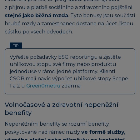
z příjmu a platbě sociálního a zdravotního pojištění
stejně
jako běžná mzda
. Tyto bonusy jsou součástí
hrubé mzdy a zaměstnanec dostane na účet čistou
částku po všech odvodech.
TIP
Vyřešte požadavky ESG reportingu a zjistěte
uhlíkovou stopu své firmy nebo produktu
jednoduše v rámci jedné platformy. Klienti
ČSOB mají navíc výpočet uhlíkové stopy Scope
1 a 2 u
Green0metru
zdarma.
Volnočasové a zdravotní nepeněžní
benefity
Nepeněžními benefity se rozumí benefity
poskytované nad rámec mzdy
ve formě služby,