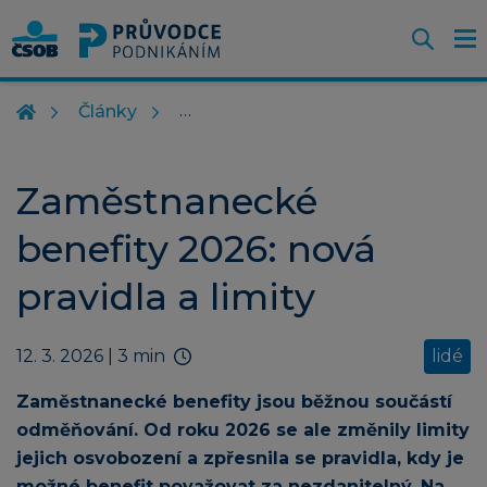
Otevř
O
Z
m
Články
Zaměstnanecké
benefity 2026: nová
pravidla a limity
12. 3. 2026
| 3 min
lidé
Zaměstnanecké benefity jsou běžnou součástí
odměňování. Od roku 2026 se ale změnily limity
jejich osvobození a zpřesnila se pravidla, kdy je
možné benefit považovat za nezdanitelný. Na