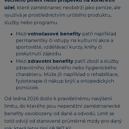
věcného plnění nebo příspěvku na konkrétní
účel
, které zaměstnanec neobdrží jako peníze, ale
využívá je prostřednictvím určitého produktu,
služby nebo programu.
Mezi
volnočasové benefity
patří například
permanentky či vstupy na kulturní akce a
sportoviště, vzdělávací kurzy, knihy či
poskytnutí zájezdu.
Mezi
zdravotní benefity
patří zboží a služby
zdravotního, léčebného nebo hygienického
charakteru. Může jít například o rehabilitace,
fyzioterapie či nákup brýlí a ortopedických
pomůcek.
Od ledna 2026 došlo k pravidelnému navýšení
limitu, do kterého jsou nepeněžní zaměstnanecké
benefity osvobozeny od daně a odvodů. Limit se
totiž odvíjí od stanovené průměrné mzdy pro daný
rok, která letos činí 48 967 Kč.