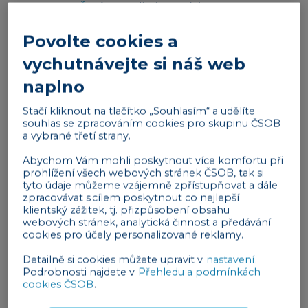
činnosti (DPČ)
zůstane limit ve výši 4 500 Kč.
Ovšem pozor – měsíční příjem musí být do 12 000
Povolte cookies a
Kč,
tj. 11 999 Kč nebo méně
, u DPČ pak 4 499 Kč
vychutnávejte si náš web
nebo méně. Příjmy od každého zaměstnavatele se
naplno
počítají zvlášť, naopak všechny příjmy od téhož
zaměstnavatele se sčítají. Z hrubého měsíčního
Stačí kliknout na tlačítko „Souhlasím“ a udělíte
příjmu ze všech dohod u jednoho zaměstnavatele
souhlas se zpracováním cookies pro skupinu ČSOB
a vybrané třetí strany.
do 11 999 Kč včetně se tedy v roce 2026 nebude
odvádět zdravotní ani sociální pojištění.
Abychom Vám mohli poskytnout více komfortu při
prohlížení všech webových stránek ČSOB, tak si
tyto údaje můžeme vzájemně zpřístupňovat a dále
Reklama
zpracovávat s cílem poskytnout co nejlepší
klientský zážitek, tj. přizpůsobení obsahu
webových stránek, analytická činnost a předávání
cookies pro účely personalizované reklamy.
Detailně si cookies můžete upravit v
nastavení
.
Podrobnosti najdete v
Přehledu a podmínkách
cookies ČSOB
.