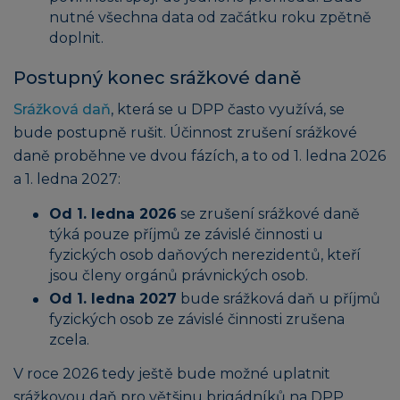
nutné všechna data od začátku roku zpětně
doplnit.
Postupný konec srážkové daně
Srážková daň
, která se u DPP často využívá, se
bude postupně rušit. Účinnost zrušení srážkové
daně proběhne ve dvou fázích, a to od 1. ledna 2026
a 1. ledna 2027:
Od 1. ledna 2026
se zrušení srážkové daně
týká pouze příjmů ze závislé činnosti u
fyzických osob daňových nerezidentů, kteří
jsou členy orgánů právnických osob.
Od 1. ledna 2027
bude srážková daň u příjmů
fyzických osob ze závislé činnosti zrušena
zcela.
V roce 2026 tedy ještě bude možné uplatnit
srážkovou daň pro většinu brigádníků na DPP.