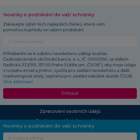
Novinky o podnikání do vaší schránky
Získávejte výběr těch nejlepších článků, které vám
pomohou kupředu ve vašem podnikání.
Přihlášením se k odběru newsletteru uděluji souhlas
Československé obchodní bance, a. s., IČ: 00001350, se sídlem
Radlická 333/150, 157 00 Praha 5 (dále jen „ČSOB“), aby moje údaje
v rozsahu email a jméno, využila pro zasílání newsletteru a další
marketingové účely, zejména pro zasílání nabídek služeb ČSOB.
Více informací
Přihlásit
Zpracování osobních údajů
Cookies a podmínky používání
Novinky o podnikání do vaší schránky
© 2026 ČSOB