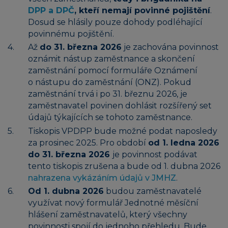
DPP a DPČ
, kteří nemají povinné pojištění
.
Dosud se hlásily pouze dohody podléhající
povinnému pojištění.
Až
do 31. března 2026
je zachována povinnost
oznámit nástup zaměstnance a skončení
zaměstnání pomocí formuláře Oznámení
o nástupu do zaměstnání (ONZ). Pokud
zaměstnání trvá i po 31. březnu 2026, je
zaměstnavatel povinen dohlásit rozšířený set
údajů týkajících se tohoto zaměstnance.
Tiskopis VPDPP bude možné podat naposledy
za prosinec 2025. Pro období
od 1. ledna 2026
do 31. března 2026
je povinnost podávat
tento tiskopis zrušena a bude od 1. dubna 2026
nahrazena vykázáním údajů v JMHZ
.
Od 1. dubna 2026
budou zaměstnavatelé
využívat nový formulář Jednotné měsíční
hlášení zaměstnavatelů, který všechny
povinnosti spojí do jednoho přehledu. Bude