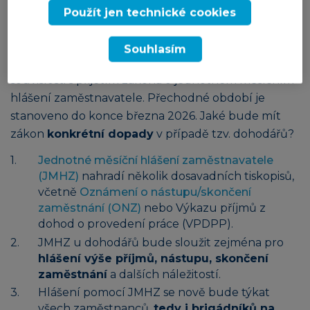
Jednotné měsíční hlášení
Použít jen technické cookies
zaměstnavatele
Dne 1. ledna 2026 nabývá účinnosti zákon č.
Souhlasím
360/2025 Sb., který mění některé zákony v
souvislosti s přijetím zákona o jednotném měsíčním
hlášení zaměstnavatele. Přechodné období je
stanoveno do konce března 2026. Jaké bude mít
zákon
konkrétní dopady
v případě tzv. dohodářů?
Jednotné měsíční hlášení zaměstnavatele
(JMHZ)
nahradí několik dosavadních tiskopisů,
včetně
Oznámení o nástupu/skončení
zaměstnání (ONZ)
nebo Výkazu příjmů z
dohod o provedení práce (VPDPP).
JMHZ u dohodářů bude sloužit zejména pro
hlášení výše příjmů, nástupu, skončení
zaměstnání
a dalších náležitostí.
Hlášení pomocí JMHZ se nově bude týkat
všech zaměstnanců,
tedy i brigádníků na