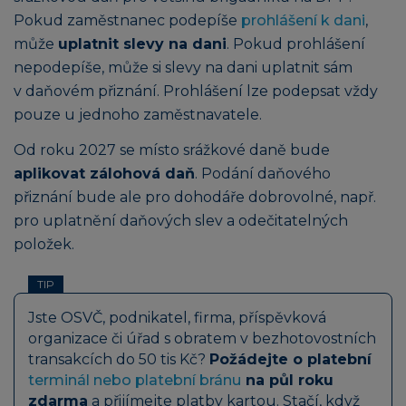
Pokud zaměstnanec podepíše
prohlášení k dani
,
může
uplatnit slevy na dani
. Pokud prohlášení
nepodepíše, může si slevy na dani uplatnit sám
v daňovém přiznání. Prohlášení lze podepsat vždy
pouze u jednoho zaměstnavatele.
Od roku 2027 se místo srážkové daně bude
aplikovat zálohová daň
. Podání daňového
přiznání bude ale pro dohodáře dobrovolné, např.
pro uplatnění daňových slev a odečitatelných
položek.
TIP
Jste OSVČ, podnikatel, firma, příspěvková
organizace či úřad s obratem v bezhotovostních
transakcích do 50 tis Kč?
Požádejte o platební
terminál nebo platební bránu
na půl roku
zdarma
a přijímejte platby kartou. Stačí, když