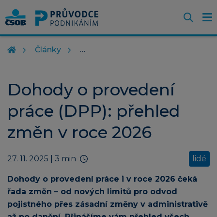
Otevř
O
Z
m
Články
Dohody o provedení
práce (DPP): přehled
změn v roce 2026
27. 11. 2025
| 3 min
lidé
Dohody o provedení práce i v roce 2026 čeká
řada změn – od nových limitů pro odvod
pojistného přes zásadní změny v administrativě
až po danění. Přinášíme vám přehled všech