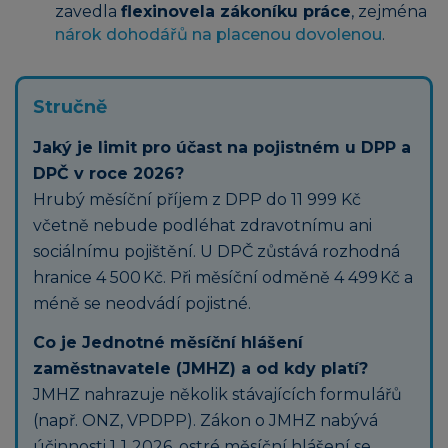
zavedla
flexinovela zákoníku práce
, zejména
nárok dohodářů na placenou dovolenou
.
Stručně
Jaký je limit pro účast na pojistném u DPP a
DPČ v roce 2026?
Hrubý měsíční příjem z DPP do 11 999 Kč
včetně nebude podléhat zdravotnímu ani
sociálnímu pojištění. U DPČ zůstává rozhodná
hranice 4 500 Kč. Při měsíční odměně 4 499 Kč a
méně se neodvádí pojistné.
Co je Jednotné měsíční hlášení
zaměstnavatele (JMHZ) a od kdy platí?
JMHZ nahrazuje několik stávajících formulářů
(např. ONZ, VPDPP). Zákon o JMHZ nabývá
účinnosti 1. 1. 2026, ostré měsíční hlášení se