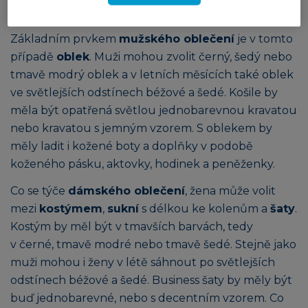
obchodníci nebo finančníci.
Základním prvkem
mužského oblečení
je v tomto
případě
oblek
. Muži mohou zvolit černý, šedý nebo
tmavě modrý oblek a v letních měsících také oblek
ve světlejších odstínech béžové a šedé. Košile by
měla být opatřená světlou jednobarevnou kravatou
nebo kravatou s jemným vzorem. S oblekem by
měly ladit i kožené boty a doplňky v podobě
koženého pásku, aktovky, hodinek a peněženky.
Co se týče
dámského oblečení
, žena může volit
mezi
kostýmem
,
sukní
s délkou ke kolenům a
šaty
.
Kostým by měl být v tmavších barvách, tedy
v černé, tmavě modré nebo tmavě šedé. Stejně jako
muži mohou i ženy v létě sáhnout po světlejších
odstínech béžové a šedé. Business šaty by měly být
buď jednobarevné, nebo s decentním vzorem. Co