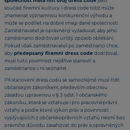
společnost měla mít svůj dress code
jako
součást firemní kultury. I dress code totiž může
znamenat významnou konkurenční výhodu a
může se podílet na dobré imagi dané společnosti.
Zaměstnavatel je oprávněný vyžadovat, aby jeho
zaměstnanci dodržovali určitý způsob oblékání.
Pokud však zaměstnavatel po zaměstnanci chce,
aby
předepsaný firemní dress code
dodržoval,
musí tuto povinnost nejdříve stanovit a
zaměstnance s ní seznámit.
Při stanovení dress codu se samozřejmě musí řídit
občanským zákoníkem, především obecnou
zásadou upravenou v § 3 odst. 1 občanského
zákoníku, která se vztahuje i pro pracovněprávní
vztahy a podle které výkon práv a povinností
vyplývajících z občanskoprávních vztahů nesmí bez
právního důvodu zasahovat do práv a oprávněných