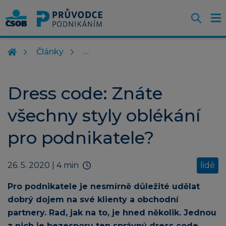
Otevř
O
Z
m
Články
Dress code: Znáte
všechny styly oblékání
pro podnikatele?
26. 5. 2020
| 4 min
lidé
Pro podnikatele je nesmírně důležité udělat
dobrý dojem na své klienty a obchodní
partnery. Rad, jak na to, je hned několik. Jednou
z nich je bezesporu ten správný dress code.