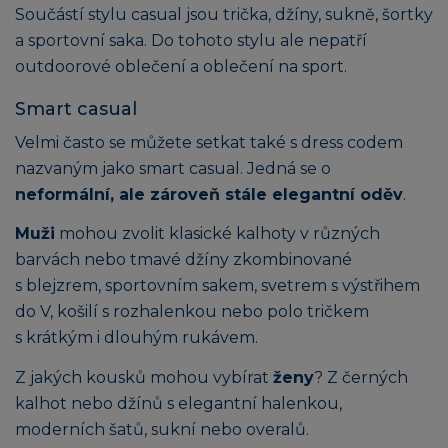
Součástí stylu casual jsou trička, džíny, sukně, šortky
a sportovní saka. Do tohoto stylu ale nepatří
outdoorové oblečení a oblečení na sport.
Smart casual
Velmi často se můžete setkat také s dress codem
nazvaným jako smart casual. Jedná se o
neformální, ale zároveň stále elegantní oděv
.
Muži
mohou zvolit klasické kalhoty v různých
barvách nebo tmavé džíny zkombinované
s blejzrem, sportovním sakem, svetrem s výstřihem
do V, košilí s rozhalenkou nebo polo tričkem
s krátkým i dlouhým rukávem.
Z jakých kousků mohou vybírat
ženy
? Z černých
kalhot nebo džínů s elegantní halenkou,
moderních šatů, sukní nebo overalů.