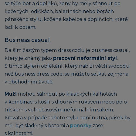
se týče bot a doplňků, ženy by měly sáhnout po
kožených lodičkách, balerínách nebo botách
pánského stylu, kožené kabelce a doplňcích, které
ladí k botám.
Business casual
Dalším častým typem dress codu je business casual,
který je známý jako
pracovní neformální styl
.
S tímto stylem oblékání, který nabízí větší svobodu
než business dress code, se můžete setkat zejména
v obchodním životě.
Muži
mohou sáhnout po klasických kalhotách
v kombinaci s košilí s dlouhým rukávem nebo polo
tričkem s volnočasovým neformálním sakem.
Kravata v případě tohoto stylu není nutná, pásek by
měl být sladěný s botami a
ponožky
zase
s kalhotami.