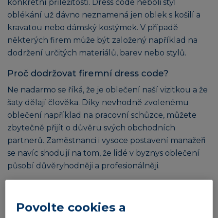
konkrétní příležitosti. Dress code neboli styl
oblékání už dávno neznamená jen oblek s košilí a
kravatou nebo dámský kostýmek. V případě
některých firem může být založený například na
dodržení určitých materiálů, barev nebo stylů.
Proč dodržovat firemní dress code?
Ne nadarmo se říká, že je oblečení naší vizitkou a že
šaty dělají člověka. Díky nevhodně zvolenému
oblečení například na pracovní schůzce, můžete
zbytečně přijít o důvěru svých obchodních
partnerů. Zaměstnanci i vysoce postavení manažeři
se navíc shodují na tom, že lidé v byznys oblečení
působí důvěryhodněji a profesionálněji.
Jak se obléknout na pracovní schůzku
Čeká vás důležitá obchodní schůzka a přemýšlíte
Povolte cookies a
nad tím, jak se obléknout? Odborníci na etiketu se