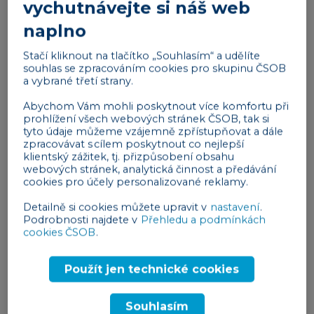
vychutnávejte si náš web
shodují na tom, že nic nepokazíte, když na byznys
naplno
schůzku zvolíte
oblek nebo kostým
. Na některé
pracovní schůzky vám však budou stačit i džíny
Stačí kliknout na tlačítko „Souhlasím“ a udělíte
souhlas se zpracováním cookies pro skupinu ČSOB
s košilí nebo tričkem či šaty. Oblečení však vždy
a vybrané třetí strany.
musí být čisté a vyžehlené a mělo by vám správně
sedět.
Abychom Vám mohli poskytnout více komfortu při
prohlížení všech webových stránek ČSOB, tak si
tyto údaje můžeme vzájemně zpřístupňovat a dále
Styly profesionálního oblečení
zpracovávat s cílem poskytnout co nejlepší
klientský zážitek, tj. přizpůsobení obsahu
Při různých obchodních příležitostech se můžete
webových stránek, analytická činnost a předávání
setkat hned s několika
typy dress codů
. Mezi
cookies pro účely personalizované reklamy.
základní styly profesionálního oblékání patří
Detailně si cookies můžete upravit v
nastavení
.
business
,
business casual
a
casual
a
smart
Podrobnosti najdete v
Přehledu a podmínkách
cookies ČSOB
.
casual
.
Business
Použít jen technické cookies
Business dress code je
pracovním formálním
Souhlasím
stylem
a běžně jej nosí například právníci,