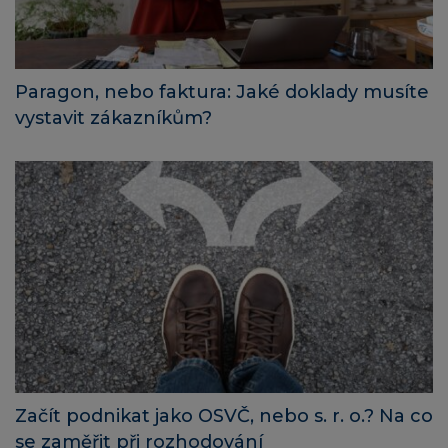
Paragon, nebo faktura: Jaké doklady musíte
vystavit zákazníkům?
Začít podnikat jako OSVČ, nebo s. r. o.? Na co
se zaměřit při rozhodování