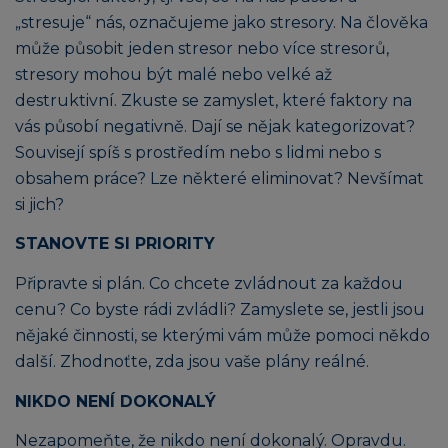
„stresuje“ nás, označujeme jako stresory. Na člověka
může působit jeden stresor nebo více stresorů,
stresory mohou být malé nebo velké až
destruktivní. Zkuste se zamyslet, které faktory na
vás působí negativně. Dají se nějak kategorizovat?
Souvisejí spíš s prostředím nebo s lidmi nebo s
obsahem práce? Lze některé eliminovat? Nevšímat
si jich?
STANOVTE SI PRIORITY
Připravte si plán. Co chcete zvládnout za každou
cenu? Co byste rádi zvládli? Zamyslete se, jestli jsou
nějaké činnosti, se kterými vám může pomoci někdo
další. Zhodnoťte, zda jsou vaše plány reálné.
NIKDO NENÍ DOKONALÝ
Nezapomeňte, že nikdo není dokonalý. Opravdu.