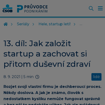
Otevř
O
Z
m
Seriály
Hele, startup letí!
13. díl: Jak založit
startup a zachovat si
přitom duševní zdraví
8. 9. 2021
| 5 min
lidé
Rozjet svoji vlastní firmu je dechberoucí proces.
Někdy doslova. A jak je známo, člověk s
nedostatkem kyslíku nemůže fungovat správně
a bez něj to nedokáže vůbec. Jak ale zvládnout