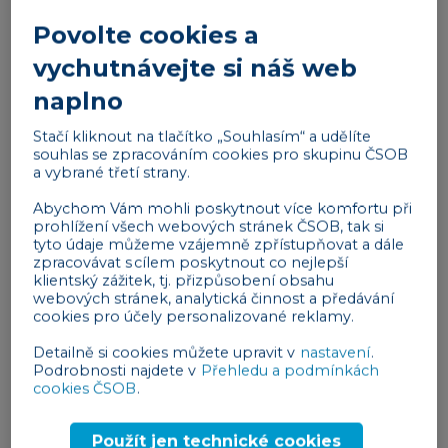
Startup je pro ně jejich dítě, pro které jsou ochotni
Povolte cookies a
udělat prakticky vše.
vychutnávejte si náš web
Reklama
naplno
Stačí kliknout na tlačítko „Souhlasím“ a udělíte
souhlas se zpracováním cookies pro skupinu ČSOB
a vybrané třetí strany.
Abychom Vám mohli poskytnout více komfortu při
prohlížení všech webových stránek ČSOB, tak si
tyto údaje můžeme vzájemně zpřístupňovat a dále
Když už je to přes čáru
zpracovávat s cílem poskytnout co nejlepší
klientský zážitek, tj. přizpůsobení obsahu
Jsou ale okamžiky, kdy zátěž začíná být
webových stránek, analytická činnost a předávání
neudržitelná.
„Právě proto, že je startup pro nás jako
cookies pro účely personalizované reklamy.
vlastní dítě, tak ho prostě chceme vždy udržet na
Detailně si cookies můžete upravit v
nastavení
.
živu skoro za každou cenu. Z toho důvodu je
Podrobnosti najdete v
Přehledu a podmínkách
cookies ČSOB
.
rozpoznání známek stresu a toho, že se člověk řítí do
záhuby velmi obtížné. Kolikrát si to podle mě ani
Použít jen technické cookies
nechceme přiznat,”
říká Martin Možnára z We board