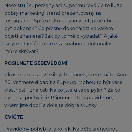
Neexistují superženy ani supermužové. Je to iluze,
dobrý marketing, trend prezentovaný na
Instagramu. Spíš se zkuste zamyslet, proč chcete
být dokonalí? Co přesně dokonalost ve vašem
pojetí znamená? Jak by to mělo vypadat? A jaké
skryté přání / touha se za snahou o dokonalost
může skrývat?
POSILNĚTE SEBEVĚDOMÍ
Zkuste si napsat 20 silných stránek, které máte. Ano
20. Vezměte si papír a šup šup. Mohou to být vaše
vlastnosti i znalosti. Na co jste u sebe pyšní? Za co
byste se pochválili? Připomínejte si pravidelně,
v čem jste dobří a dělejte dobré skutky.
CVIČTE
Pravidelný pohyb je jako lék. Najděte si vhodnou