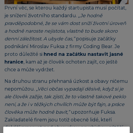
První věc, se kterou každý startupista musí počítat,
je snížení životního standardu.
„Je hodně
pravděpodobné, že se vám dost sníží životní úroveň
a hodně naroste nejistota, vlastně to bude skoro
denní záležitost. A ubyde čas,”
popisuje začátky
podnikání Miroslav Fuksa z firmy Coding Bear. Je
proto důležité si
hned na začátku nastavit jasné
hranice
, kam až je člověk ochoten zajít, co ještě
chce a může vydržet.
Na druhou stranu přehnaná úzkost a obavy ničemu
nepomůžou.
„Věci občas vypadají děsivě, když si je
ale člověk zažije, tak zjistí, že to vlastně takové peklo
není, a že i v těžkých chvílích může být fajn, a práce
člověka může hodně bavit,”
upozorňuje Fuksa.
Zakladatelé firem jsou totiž obecně lidé, kteří
dokáží pracovat pod obrovskou psychickou zátěží.