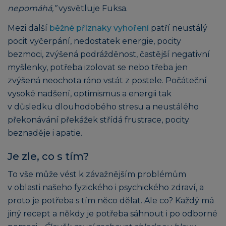
nepomáhá,”
vysvětluje Fuksa.
Mezi další
běžné příznaky vyhoření
patří neustálý
pocit vyčerpání, nedostatek energie, pocity
bezmoci, zvýšená podrážděnost, častější negativní
myšlenky, potřeba izolovat se nebo třeba jen
zvýšená neochota ráno vstát z postele. Počáteční
vysoké nadšení, optimismus a energii tak
v důsledku dlouhodobého stresu a neustálého
překonávání překážek střídá frustrace, pocity
beznaděje i apatie.
Je zle, co s tím?
To vše může vést k závažnějším problémům
v oblasti našeho fyzického i psychického zdraví, a
proto je potřeba s tím něco dělat. Ale co? Každý má
jiný recept a někdy je potřeba sáhnout i po odborné