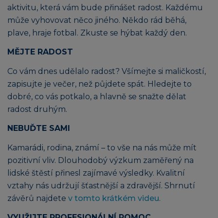
aktivitu, která vám bude přinášet radost. Každému
může vyhovovat něco jiného. Někdo rád běhá,
plave, hraje fotbal. Zkuste se hýbat každý den.
MĚJTE RADOST
Co vám dnes udělalo radost? Všímejte si maličkostí,
zapisujte je večer, než půjdete spát. Hledejte to
dobré, co vás potkalo, a hlavně se snažte dělat
radost druhým.
NEBUĎTE SAMI
Kamarádi, rodina, známí – to vše na nás může mít
pozitivní vliv. Dlouhodobý výzkum zaměřený na
lidské štěstí přinesl zajímavé výsledky. Kvalitní
vztahy nás udržují šťastnější a zdravější. Shrnutí
závěrů najdete
v tomto krátkém videu
.
VYUŽIJTE PROFESIONÁLNÍ POMOC