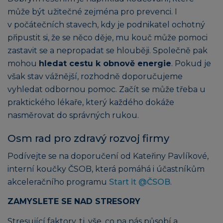
může být užitečné zejména pro prevenci. I
v počátečních stavech, kdy je podnikatel ochotný
připustit si, že se něco děje, mu kouč může pomoci
zastavit se a nepropadat se hlouběji. Společně pak
mohou
hledat cestu k obnově energie
. Pokud je
však stav vážnější, rozhodně doporučujeme
vyhledat odbornou pomoc. Začít se může třeba u
praktického lékaře, který každého dokáže
nasměrovat do správných rukou.
Osm rad pro zdravý rozvoj firmy
Podívejte se na doporučení od Kateřiny Pavlíkové,
interní koučky ČSOB, která pomáhá i účastníkům
akceleračního programu
Start it @ČSOB
.
ZAMYSLETE SE NAD STRESORY
Stresující faktory, tj. vše, co na nás působí a