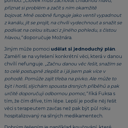
pomoci.
„Člověk musí zachovat chladnou hlavu,
přiznat si problém a začít s ním okamžitě
bojovat. Mně osobně funguje jako ventil vypadnout
z kanálu, jít se projít, na chvíli vydechnout a snažit se
podívat na celou situaci z jiného pohledu, s čistou
hlavou,”
doporučuje Možnára.
Jiným může pomoci
udělat si jednoduchý plán
.
Zaměří se na vyřešení konkrétní věci, která v danou
chvílí nefunguje.
„Začnu danou věc řešit, snažím se
to celé postupně zlepšit a i já jsem pak více v
pohodě. Pomůže zajít třeba na pivko. Ale může to
být i horší, slýchám spousta drsných příběhů a pak
určitě doporučuji odbornou pomoc,”
říká Fuksa s
tím, že čím dříve, tím lépe. Lepší je podle něj řešit
věci s terapeutem zavčas než pak být půl roku
hospitalizovaný na silných medikamentech.
Dobrým řešením je například koučování, které