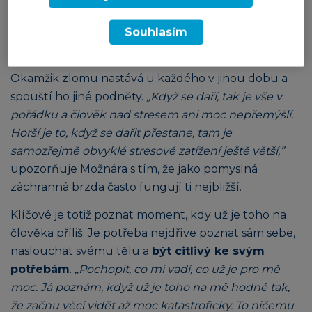
a dodává, že za neschopností rozeznat zdravé limity
Souhlasím
často stojí zejména obava ze zklamání sama sebe a
těch, kteří podnikateli důvěřovali.
Okamžik zlomu nastává u každého v jinou dobu a
spouští ho jiné podněty.
„Když se daří, tak je vše v
pořádku a člověk nad stresem ani moc nepřemýšlí.
Horší je to, když se dařit přestane, tam je
samozřejmě obvyklé stresové zatížení ještě větší,”
upozorňuje Možnára s tím, že jako pomyslná
záchranná brzda často fungují ti nejbližší.
Klíčové je totiž poznat moment, kdy už je toho na
člověka příliš. Je potřeba nejdříve poznat sám sebe,
naslouchat svému tělu a
být citlivý ke svým
potřebám
.
„Pochopit, co mi vadí, co už je pro mě
moc. Já poznám, když už je toho na mě hodně tak,
že začnu věci vidět až moc katastroficky. To ničemu