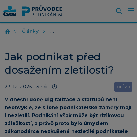
Otevř
O
Z
m
Články
Jak podnikat před
dosažením zletilosti?
23. 12. 2025
| 3 min
právo
V dnešní době digitalizace a startupů není
neobvyklé, že slibné podnikatelské záměry mají
i nezletilí. Podnikání však může být rizikovou
záležitostí, a právě proto bylo úmyslem
zákonodárce nezkušené nezletilé podnikatele