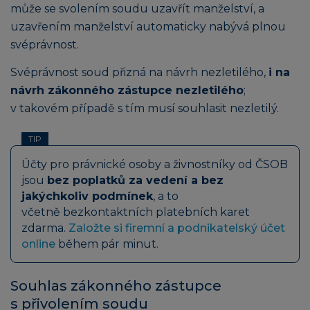
může se svolením soudu uzavřít manželství, a
uzavřením manželství automaticky nabývá plnou
svéprávnost.
Svéprávnost soud přizná na návrh nezletilého,
i na
návrh zákonného zástupce nezletilého
;
v takovém případě s tím musí souhlasit nezletilý.
TIP
Účty pro právnické osoby a živnostníky od ČSOB
jsou
bez poplatků za vedení a bez
jakýchkoliv podmínek
, a to
včetně bezkontaktních platebních karet
zdarma.
Založte si firemní a podnikatelský účet
online
během pár minut.
Souhlas zákonného zástupce
s přivolením soudu