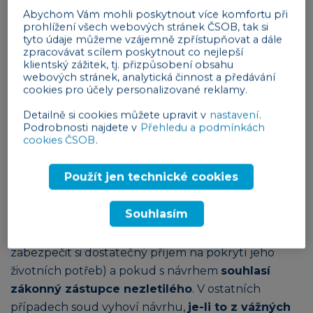
Abychom Vám mohli poskytnout více komfortu při
Reklama
prohlížení všech webových stránek ČSOB, tak si
tyto údaje můžeme vzájemně zpřístupňovat a dále
zpracovávat s cílem poskytnout co nejlepší
klientský zážitek, tj. přizpůsobení obsahu
webových stránek, analytická činnost a předávání
cookies pro účely personalizované reklamy.
Detailně si cookies můžete upravit v
nastavení
.
Podrobnosti najdete v
Přehledu a podmínkách
Přiznání svéprávnosti
cookies ČSOB
.
Navrhne-li nezletilý, který není plně svéprávný, aby
Použít jen technické cookies
mu soud přiznal svéprávnost, soud návrhu vyhoví,
pokud nezletilý dosáhl věku
šestnácti let
, pokud
Souhlasím
je
osvědčena jeho schopnost sám se živit a
obstarat si své záležitosti
(tedy schopnost
zabezpečit si dostatečný příjem na pokrytí jeho
životních potřeb) a pokud s návrhem
souhlasí
zákonný zástupce nezletilého
. V ostatních
případech soud vyhoví návrhu,
je-li to z vážných