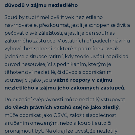
důvodů v zájmu nezletilého
.
Soud by tudíž měl ověřit věk nezletilého
navrhovatele, přezkoumat, jestli je schopen se živit a
pečovat o své záležitosti, a jestli je dán souhlas
zákonného zástupce. V ostatních případech návrhu
vyhoví i bez splnění některé z podmínek, avšak
jedná se o situace raritní, kdy teorie uvádí například
důvod nesouvisející s podnikáním, kterým je
těhotenství nezletilé, či důvod s podnikáním
související, jako jsou
vážné rozpory v zájmu
nezletilého a zájmu jeho zákonných zástupců
.
Po přiznání svéprávnosti může nezletilý vstupovat
do všech právních vztahů stejně jako zletilý
,
může podnikat jako OSVČ, založit si společnost
s ručením omezeným, nebo si koupit auto či
pronajmout byt. Na okraj lze uvést, že nezletilý