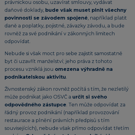
právnickou osobu, uzavírat smlouvy, vydávat
daňové doklady,
bude však muset plnit všechny
povinnosti se závodem spojené
, například platit
daně a poplatky, pojistné, závazky závodu, a bude
rovněž za své podnikání v zákonných limitech
odpovídat.
Nebude si však moct pro sebe zajistit samostatně
byt či uzavřít manželství; jeho práva z tohoto
procesu vzniklá jsou
omezena výhradně na
podnikatelskou aktivitu
.
Živnostenský zákon rovněž počítá s tím, že nezletilý
může podnikat jako OSVČ a
určit si svého
odpovědného zástupce
. Ten může odpovídat za
řádný provoz podnikání (například provozování
restaurace a plnění právních předpisů s tím
souvisejících), nebude však přímo odpovídat třetím