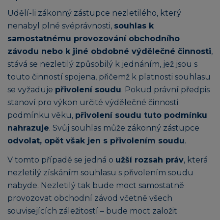
Udělí-li zákonný zástupce nezletilého, který
nenabyl plné svéprávnosti,
souhlas k
samostatnému provozování obchodního
závodu nebo k jiné obdobné výdělečné činnosti
,
stává se nezletilý způsobilý k jednáním, jež jsou s
touto činností spojena, přičemž k platnosti souhlasu
se vyžaduje
přivolení soudu
. Pokud právní předpis
stanoví pro výkon určité výdělečné činnosti
podmínku věku,
přivolení soudu tuto podmínku
nahrazuje
. Svůj souhlas může zákonný zástupce
odvolat, opět však jen s přivolením soudu
.
V tomto případě se jedná o
užší rozsah práv
, která
nezletilý získáním souhlasu s přivolením soudu
nabyde. Nezletilý tak bude moct samostatně
provozovat obchodní závod včetně všech
souvisejících záležitostí – bude moct založit