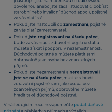
(nastoupili jste na mateřskou či rodičovskou
dovolenou anebo jste začali studovat či pobírat
starobní nebo invalidní důchod apod.), pojistné
za vás platí stát.
Pokud jste nastoupili do
zaměstnání
, pojistné
za vás platí zaměstnavatel.
Pokud
jste registrovaní na úřadu práce
,
bude za vás hradit zdravotní pojistné stát a
můžete získat i podporu v nezaměstnanosti.
Důchodové pojistné si můžete platit sami
dobrovolně jako osoba bez zdanitelných
příjmů.
Pokud jste nezaměstnaní a
neregistrovali
jste se na úřadu práce
, musíte si hradit
zdravotní pojistné sami jako osoba bez
zdanitelných příjmů, dobrovolně můžete
hradit také důchodové pojistné.
V následujícím roce nezapomeňte
podat daňové
přiznání
a přehledy o příjmech a výdajích