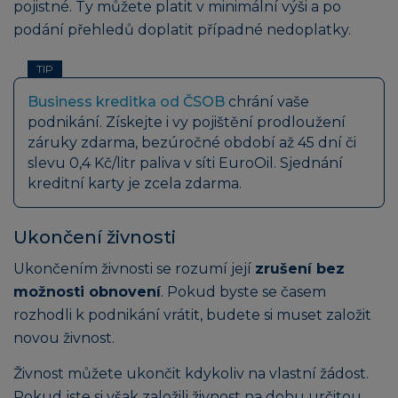
pojistné. Ty můžete platit v minimální výši a po
podání přehledů doplatit případné nedoplatky.
TIP
Business kreditka od ČSOB
chrání vaše
podnikání. Získejte i vy pojištění prodloužení
záruky zdarma, bezúročné období až 45 dní či
slevu 0,4 Kč/litr paliva v síti EuroOil. Sjednání
kreditní karty je zcela zdarma.
Ukončení živnosti
Ukončením živnosti se rozumí její
zrušení bez
možnosti obnovení
. Pokud byste se časem
rozhodli k podnikání vrátit, budete si muset založit
novou živnost.
Živnost můžete ukončit kdykoliv na vlastní žádost.
Pokud jste si však založili živnost na dobu určitou,