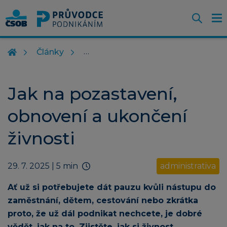
Otevř
O
Z
m
Články
Jak na pozastavení,
obnovení a ukončení
živnosti
29. 7. 2025
| 5 min
administrativa
Ať už si potřebujete dát pauzu kvůli nástupu do
zaměstnání, dětem, cestování nebo zkrátka
proto, že už dál podnikat nechcete, je dobré
vědět, jak na to. Zjistěte, jak si živnost