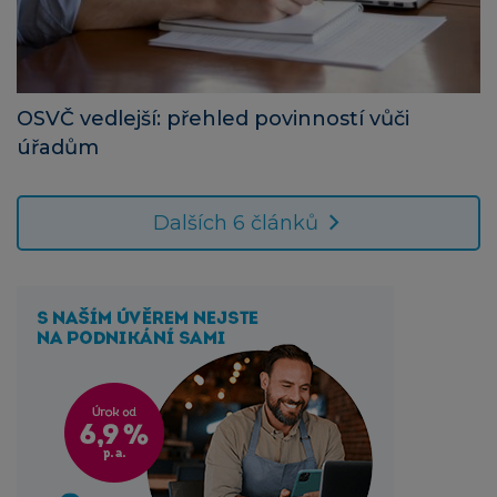
OSVČ vedlejší: přehled povinností vůči
úřadům
Dalších 6 článků