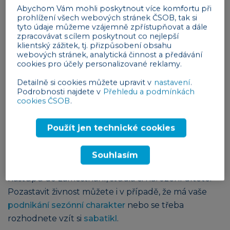
Abychom Vám mohli poskytnout více komfortu při
prohlížení všech webových stránek ČSOB, tak si
tyto údaje můžeme vzájemně zpřístupňovat a dále
Kdy uvažovat o pozastavení a kdy o
zpracovávat s cílem poskytnout co nejlepší
klientský zážitek, tj. přizpůsobení obsahu
ukončení živnosti?
webových stránek, analytická činnost a předávání
cookies pro účely personalizované reklamy.
Rozhodnutí, zda živnost ukončit, nebo pozastavit, je
samozřejmě na vás a odvíjí se od mnoha faktorů.
Detailně si cookies můžete upravit v
nastavení
.
Ukončení je obvyklé v případě, že se podnikání
Podrobnosti najdete v
Přehledu a podmínkách
cookies ČSOB
.
dlouhodobě nedaří, ale také například z důvodu
starobního či invalidního důchodu nebo když
Použít jen technické cookies
měníte obor podnikání a
zakládáte si živnost
novou
.
Souhlasím
Naopak pozastavení se doporučuje v případě
nástupu do zaměstnání, studia či narození dítěte.
Pozastavit živnost můžete i v případě, že má vaše
podnikání sezónní charakter
nebo se třeba
rozhodnete vzít si
sabatikl
.