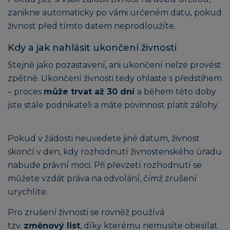
zanikne automaticky po vámi určeném datu, pokud
živnost před tímto datem neprodloužíte.
Kdy a jak nahlásit ukončení živnosti
Stejně jako pozastavení, ani ukončení nelze provést
zpětně. Ukončení živnosti tedy ohlaste s předstihem
– proces
může trvat až 30 dní
a během této doby
jste stále podnikateli a máte povinnost platit zálohy.
Pokud v žádosti neuvedete jiné datum, živnost
skončí v den, kdy rozhodnutí živnostenského úřadu
nabude právní moci. Při převzetí rozhodnutí se
můžete vzdát práva na odvolání, čímž zrušení
urychlíte.
Pro zrušení živnosti se rovněž používá
tzv.
změnový list
, díky kterému nemusíte obesílat