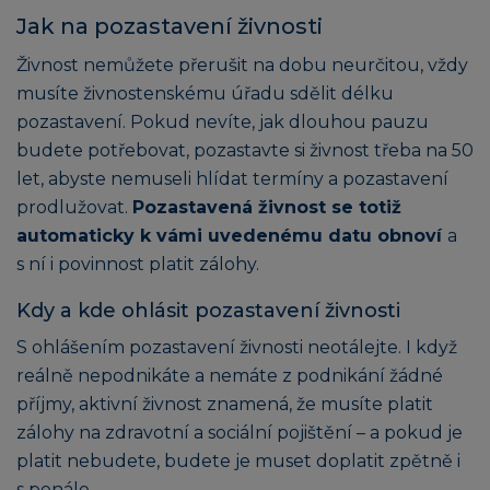
Jak na pozastavení živnosti
Živnost nemůžete přerušit na dobu neurčitou, vždy
musíte živnostenskému úřadu sdělit délku
pozastavení. Pokud nevíte, jak dlouhou pauzu
budete potřebovat, pozastavte si živnost třeba na 50
let, abyste nemuseli hlídat termíny a pozastavení
prodlužovat.
Pozastavená živnost se totiž
automaticky k vámi uvedenému datu obnoví
a
s ní i povinnost platit zálohy.
Kdy a kde ohlásit pozastavení živnosti
S ohlášením pozastavení živnosti neotálejte. I když
reálně nepodnikáte a nemáte z podnikání žádné
příjmy, aktivní živnost znamená, že musíte platit
zálohy na zdravotní a sociální pojištění – a pokud je
platit nebudete, budete je muset doplatit zpětně i
s penále.