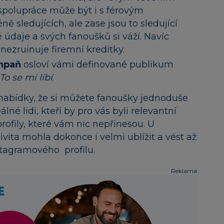
spolupráce může být i s férovým
ě sledujících, ale zase jsou to sledující
 údaje a svých fanoušků si váží. Navíc
nezruinuje firemní kreditky.
mpaň
osloví vámi definované publikum
To se mi líbí
.
nabídky, že si můžete fanoušky jednoduše
lné lidi, kteří by pro vás byli relevantní
profily, které vám nic nepřinesou. U
ivita mohla dokonce i velmi ublížit a vést až
stagramového profilu.
Reklama