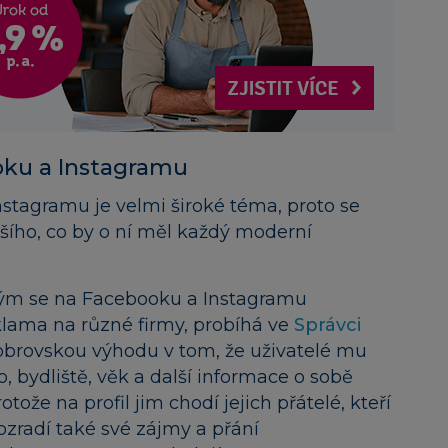
oku a Instagramu
stagramu je velmi široké téma, proto se
šího, co by o ní měl každý moderní
rým se na Facebooku a Instagramu
klama na různé firmy, probíhá ve
Správci
obrovskou výhodu v tom, že uživatelé mu
o, bydliště, věk a další informace o sobě
otože na profil jim chodí jejich přátelé, kteří
rozradí také
své zájmy a přání