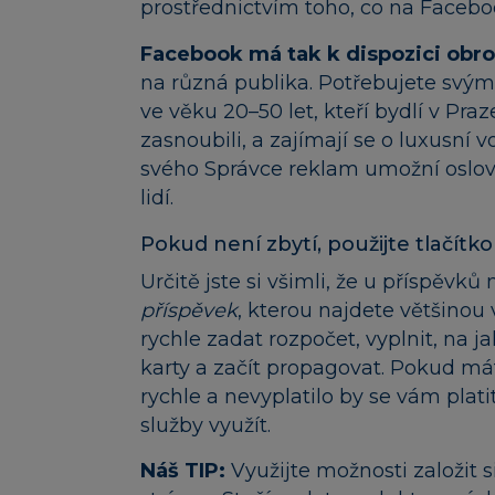
prostřednictvím toho, co na Facebo
Facebook má tak k dispozici obr
na různá publika. Potřebujete svým
ve věku 20–50 let, kteří bydlí v Pra
zasnoubili, a zajímají se o luxusn
svého Správce reklam umožní oslov
lidí.
Pokud není zbytí, použijte tlačít
Určitě jste si všimli, že u příspěvků
příspěvek
, kterou najdete většinou
rychle zadat rozpočet, vyplnit, na ja
karty a začít propagovat. Pokud má
rychle a nevyplatilo by se vám plat
služby využít.
Náš TIP:
Využijte možnosti založit 