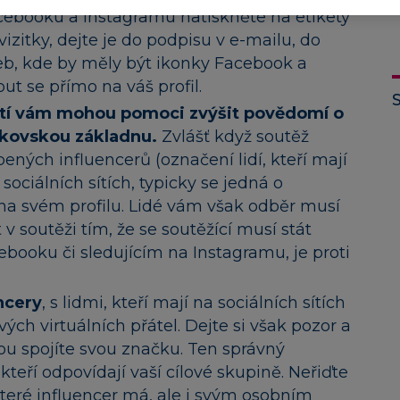
cebooku a Instagramu natiskněte na etikety
vizitky, dejte je do podpisu v e-mailu, do
eb, kde by měly být ikonky Facebook a
ut se přímo na váš profil.
 sítí vám mohou pomoci zvýšit povědomí o
škovskou základnu.
Zvlášť když soutěž
ených influencerů (označení lidí, kteří mají
 sociálních sítích, typicky se jedná o
) na svém profilu. Lidé vám však odběr musí
v soutěži tím, že se soutěžící musí stát
booku či sledujícím na Instagramu, je proti
ncery
, s lidmi, kteří mají na sociálních sítích
vých virtuálních přátel. Dejte si však pozor a
rou spojíte svou značku. Ten správný
 kteří odpovídají vaší cílové skupině. Neřiďte
které influencer má, ale i svým osobním