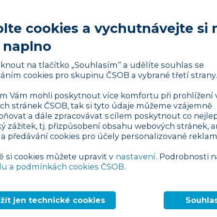
k a Instagram a pustíme se hned do dvou
jvíce zajímají. Každý by chtěl věřit, že
lte cookies a vychutnávejte si 
ky za noc a že reklama na sociálních sítích
 naplno
át nechceme, ale není to tak jednoduché,
né. Chce to jen čas a snahu. Ideálně i
liknout na tlačítko „Souhlasím“ a udělíte souhlas se
gaci. Jako podnikatel však čas, snahu i
áním cookies pro skupinu ČSOB a vybrané třetí strany.
každý den, tak proč by sociální sítě měly
se na ně zaměříte a správně vše uchopíte,
 Vám mohli poskytnout více komfortu při prohlížení 
h stránek ČSOB, tak si tyto údaje můžeme vzájemně
ně vyplatit
. Níže k tomu naleznete pár
pňovat a dále zpracovávat s cílem poskytnout co nejlep
ký zážitek, tj. přizpůsobení obsahu webových stránek, a
 a předávání cookies pro účely personalizované reklam
ískat?
ě si cookies můžete upravit v
nastavení
. Podrobnosti n
obsah
, bez toho se nepohnete. Takže si
du a podmínkách cookies ČSOB
.
ní informace, pěkné fotky a zajímavá videa.
oč zrovna vaše služba či produkt rozhodně
žít jen technické cookies
Souhla
te na sociálních sítích.
Názvy vašich