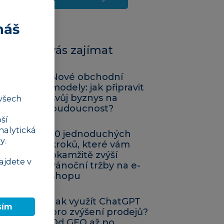
náš
Mohlo by vás zajímat
Nové obchodní
modely: jak připravit
svůj byznys na
všech
budoucnost?
ší
nalytická
10 jednoduchých
y.
kroků, které vám
okamžitě zvýší
ajdete v
vánoční tržby na e-
shopu
Jak využít ChatGPT
sím
pro zvýšení prodejů?
Od GEO až po