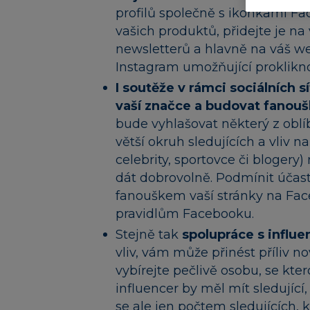
profilů společně s ikonkami Fa
vašich produktů, přidejte je na 
newsletterů a hlavně na váš w
Instagram umožňující proklikno
I soutěže v rámci sociálních
vaší značce a budovat fanou
bude vyhlašovat některý z oblíb
větší okruh sledujících a vliv na
celebrity, sportovce či blogery
dát dobrovolně. Podmínit účast 
fanouškem vaší stránky na Face
pravidlům Facebooku.
Stejně tak
spolupráce s influe
vliv, vám může přinést příliv no
vybírejte pečlivě osobu, se kte
influencer by měl mít sledující,
se ale jen počtem sledujících, 