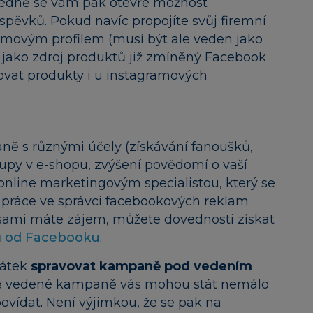
sledně se vám pak otevře možnost
spěvků. Pokud navíc propojíte svůj firemní
amovým profilem (musí být ale veden jako
te jako zdroj produktů již zmíněný Facebook
vat produkty i u instagramových
ně s různými účely (získávání fanoušků,
upy v e-shopu, zvýšení povědomí o vaší
s online marketingovým specialistou, který se
e práce ve správci facebookových reklam
ami máte zájem, můžete dovednosti získat
ů od Facebooku
.
čátek
spravovat kampaně pod vedením
ně vedené kampaně vás mohou stát nemálo
vídat. Není výjimkou, že se pak na