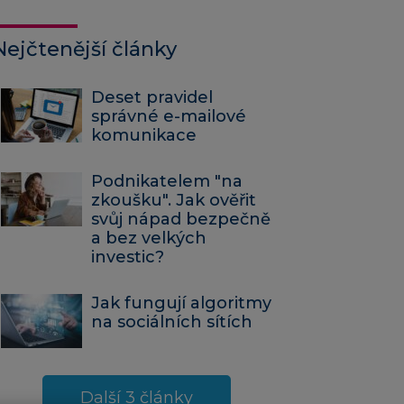
Nejčtenější články
Deset pravidel
správné e-mailové
komunikace
Podnikatelem "na
zkoušku". Jak ověřit
svůj nápad bezpečně
a bez velkých
investic?
Jak fungují algoritmy
na sociálních sítích
Další 3 články