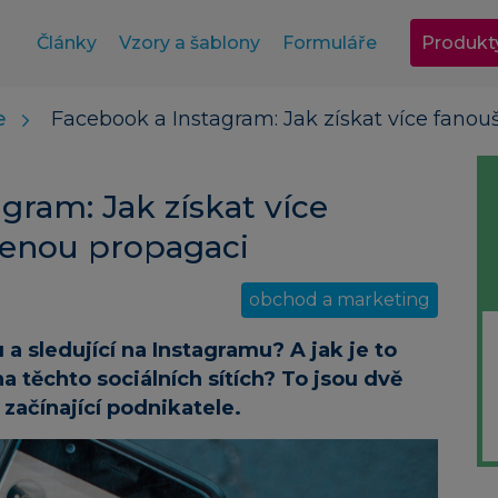
Články
Vzory a šablony
Formuláře
Produkt
e
Facebook a Instagram: Jak získat více fanou
agram: Jak získat více
cenou propagaci
obchod a marketing
a sledující na Instagramu? A jak je to
a těchto sociálních sítích? To jsou dvě
 začínající podnikatele.