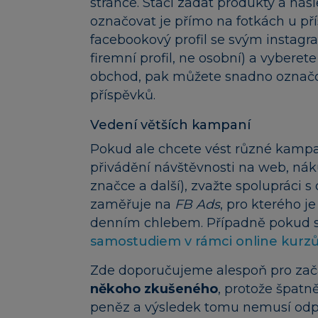
stránce. Stačí zadat produkty a ná
označovat je přímo na fotkách u pří
facebookový profil se svým instagr
firemní profil, ne osobní) a vybere
obchod, pak můžete snadno označo
příspěvků.
Vedení větších kampaní
Pokud ale chcete vést různé kampa
přivádění návštěvnosti na web, nák
značce a další), zvažte spolupráci 
zaměřuje na
FB Ads
, pro kterého j
denním chlebem. Případně pokud s
samostudiem v rámci online kurz
Zde doporučujeme alespoň pro za
někoho zkušeného
, protože špat
peněz a výsledek tomu nemusí odpo