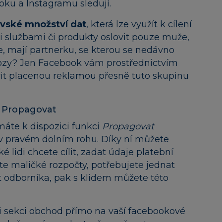
oku a Instagramu sledují.
ovské množství dat
, která lze využít k cílení
i službami či produkty oslovit pouze muže,
ze, mají partnerku, se kterou se nedávno
í vozy? Jen Facebook vám prostřednictvím
it placenou reklamou přesně tuto skupinu
ko Propagovat
 máte k dispozici funkci
Propagovat
 v pravém dolním rohu. Díky ní můžete
ké lidi chcete cílit, zadat údaje platební
te maličké rozpočty, potřebujete jednat
it odborníka, pak s klidem můžete této
si sekci obchod přímo na vaší facebookové