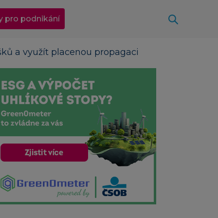
Otevřít
y pro podnikání
šků a využít placenou propagaci