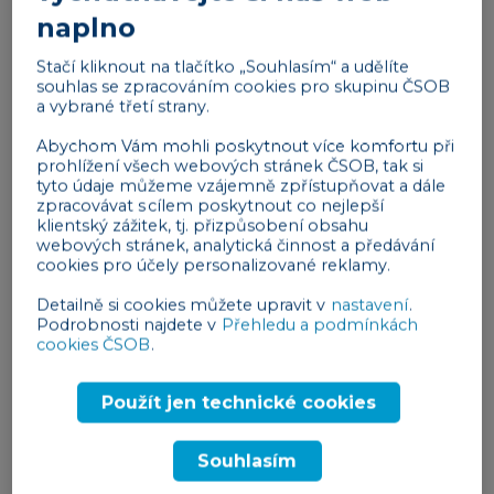
naplno
příjmením. Za oslovením se vždy
píše čárka
a další
řádek by měl začínat
malým písmenem
.
Stačí kliknout na tlačítko „Souhlasím“ a udělíte
souhlas se zpracováním cookies pro skupinu ČSOB
Zajímavosti o e-mailech
a vybrané třetí strany.
Věděli jste, že lidé v průměru odešlou 2,7 milionů e-
Abychom Vám mohli poskytnout více komfortu při
prohlížení všech webových stránek ČSOB, tak si
mailů za sekundu? Podle statistik 86 % podnikatelů
tyto údaje můžeme vzájemně zpřístupňovat a dále
preferuje jako způsob komunikace právě e-mail.
zpracovávat s cílem poskytnout co nejlepší
Zajímavostí také nepochybně je, že Bill Clinton
klientský zážitek, tj. přizpůsobení obsahu
webových stránek, analytická činnost a předávání
v době, kdy byl prezidentem, odeslal údajně
cookies pro účely personalizované reklamy.
pouhopouhé 2 e-maily. Kolik jich denně odešlete
Detailně si cookies můžete upravit v
nastavení
.
vy?
Podrobnosti najdete v
Přehledu a podmínkách
cookies ČSOB
.
3) Obsah e-mailu
Podle
společnosti McKinsey
běžnému uživateli v e-
Použít jen technické cookies
mailové schránce přistane více než 100 e-mailů
denně. Je proto velmi důležité, aby čtení vašeho e-
Souhlasím
mailu zabralo příjemci co nejméně času. Myslete