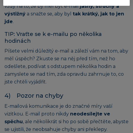
vždy na to, že by měl být e-mail
jasný, stručný a
výstižný
a snažte se, aby byl
tak krátký, jak to jen
jde
.
TIP: Vraťte se k e-mailu po několika
hodinách
Píšete velmi důležitý e-mail a záleží vám na tom, aby
měl úspěch? Zkuste se na něj před tím, než ho
odešlete, podívat s odstupem několika hodin a
zamyslete se nad tím, zda opravdu zahrnuje to, co
jste chtěli vyjádřit.
4) Pozor na chyby
E-mailová komunikace je do značné míry vaší
vizitkou. E-mail proto nikdy
neodesílejte ve
spěchu
, ale několikrát si ho po sobě přečtěte, abyste
se ujistili, že neobsahuje chyby ani překlepy.