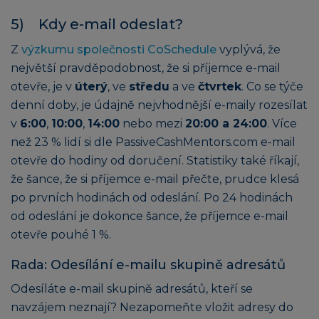
5) Kdy e-mail odeslat?
Z
výzkumu společnosti CoSchedule
vyplývá, že
největší pravděpodobnost, že si příjemce e-mail
otevře, je v
úterý
, ve
středu
a ve
čtvrtek
. Co se týče
denní doby, je údajně nejvhodnější e-maily rozesílat
v
6:00
,
10:00
,
14:00
nebo mezi
20:00 a 24:00
. Více
než 23 % lidí si dle PassiveCashMentors.com e-mail
otevře do hodiny od doručení. Statistiky také říkají,
že šance, že si příjemce e-mail přečte, prudce klesá
po prvních hodinách od odeslání. Po 24 hodinách
od odeslání je dokonce šance, že příjemce e-mail
otevře pouhé 1 %.
Rada: Odesílání e-mailu skupině adresátů
Odesíláte e-mail skupině adresátů, kteří se
navzájem neznají? Nezapomeňte vložit adresy do