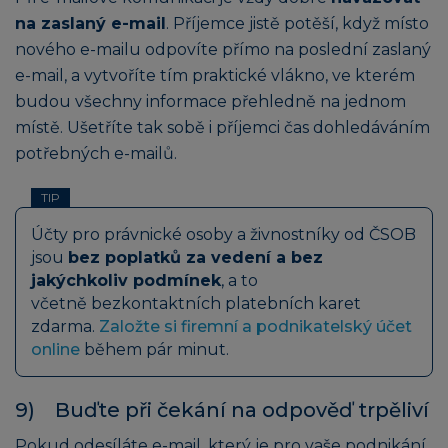
na zaslaný e-mail
. Příjemce jistě potěší, když místo
nového e-mailu odpovíte přímo na poslední zaslaný
e-mail, a vytvoříte tím praktické vlákno, ve kterém
budou všechny informace přehledně na jednom
místě. Ušetříte tak sobě i příjemci čas dohledáváním
potřebných e-mailů.
TIP
Účty pro právnické osoby a živnostníky od ČSOB
jsou
bez poplatků za vedení a bez
jakýchkoliv podmínek
, a to
včetně bezkontaktních platebních karet
zdarma.
Založte si firemní a podnikatelský účet
online
během pár minut.
9) Buďte při čekání na odpověď trpěliví
Pokud odesíláte e-mail, který je pro vaše podnikání