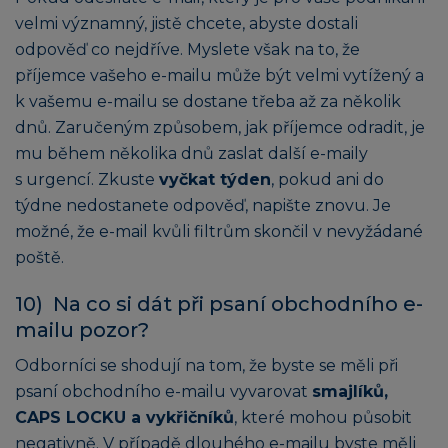
velmi významný, jistě chcete, abyste dostali
odpověď co nejdříve. Myslete však na to, že
příjemce vašeho e-mailu může být velmi vytížený a
k vašemu e-mailu se dostane třeba až za několik
dnů. Zaručeným způsobem, jak příjemce odradit, je
mu během několika dnů zaslat další e-maily
s urgencí. Zkuste
vyčkat týden
, pokud ani do
týdne nedostanete odpověď, napište znovu. Je
možné, že e-mail kvůli filtrům skončil v nevyžádané
poště.
10) Na co si dát při psaní obchodního e-
mailu pozor?
Odborníci se shodují na tom, že byste se měli při
psaní obchodního e-mailu vyvarovat
smajlíků,
CAPS LOCKU a vykřičníků
, které mohou působit
negativně. V případě dlouhého e-mailu byste měli