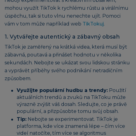
nebojí experimentovat s kreativním obsahem,
mohou využít TikTok k rychlému růstu a virálnímu
úspěchu, tak si tuto vlnu nenechte ujít. Pomoci
vám v tom může například web
TikTokuj
.
1. Vytvářejte autentický a zábavný obsah
TikTok je zaměřený na krátká videa, která musí být
zábavná, poutavá a přinášet hodnotu v několika
sekundách. Nebojte se ukázat svou lidskou stránku
a vyprávět příběhy svého podnikání netradičním
způsobem.
Využijte populární hudbu a trendy:
Použití
aktuálních trendů a zvuků na TikToku může
výrazně zvýšit váš dosah. Sledujte, co je právě
populární, a přizpůsobte tomu svůj obsah.
Tip:
Nebojte se experimentovat. TikTok je
platforma, kde více znamená lépe – čím více
videí natočíte, tím více se algoritmus