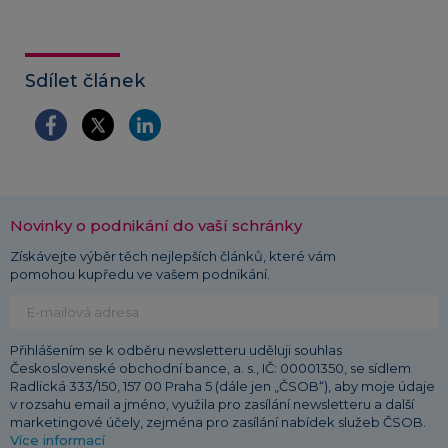
Sdílet článek
Novinky o podnikání do vaší schránky
Získávejte výběr těch nejlepších článků, které vám
pomohou kupředu ve vašem podnikání.
Přihlášením se k odběru newsletteru uděluji souhlas
Československé obchodní bance, a. s., IČ: 00001350, se sídlem
Radlická 333/150, 157 00 Praha 5 (dále jen „ČSOB“), aby moje údaje
v rozsahu email a jméno, využila pro zasílání newsletteru a další
marketingové účely, zejména pro zasílání nabídek služeb ČSOB.
Více informací