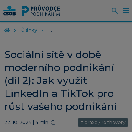
Otevř
O
Z
m
Články
Sociální sítě v době
moderního podnikání
(díl 2): Jak využít
LinkedIn a TikTok pro
růst vašeho podnikání
22. 10. 2024
| 4 min
z praxe / rozhovory