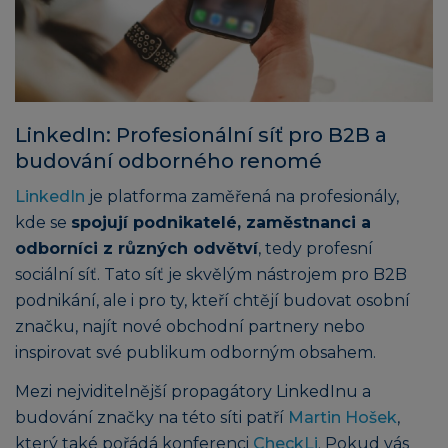
LinkedIn: Profesionální síť pro B2B a
budování odborného renomé
LinkedIn
je platforma zaměřená na profesionály,
kde se
spojují podnikatelé, zaměstnanci a
odborníci z různých odvětví
, tedy profesní
sociální síť. Tato síť je skvělým nástrojem pro B2B
podnikání, ale i pro ty, kteří chtějí budovat osobní
značku, najít nové obchodní partnery nebo
inspirovat své publikum odborným obsahem.
Mezi nejviditelnější propagátory LinkedInu a
budování značky na této síti patří
Martin Hošek
,
který také pořádá konferenci
CheckLi
. Pokud vás