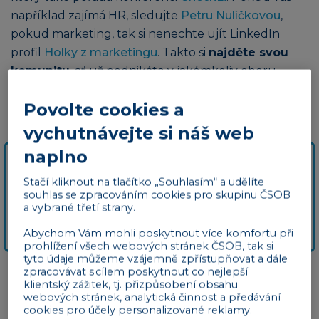
například zajímá HR, sledujte
Petru Nulíčkovou
,
pokud marketing, tak si nenechte ujít LinkedIn
profil
Holky z marketingu
. Takto si
najděte svou
komunitu
, ať už podnikáte v jakémkoliv oboru –
naleznete zde inspiraci, rady, tipy a také potenciální
Povolte cookies a
zákazníky.
vychutnávejte si náš web
naplno
V dalších dílech našeho článku o sociálních
Stačí kliknout na tlačítko „Souhlasím“ a udělíte
sítích zjistíte, jak využít
Facebook a
souhlas se zpracováním cookies pro skupinu ČSOB
a vybrané třetí strany.
Instagram
nebo
X (dříve Twitter) a
Pinterest
pro růst vašeho podnikání.
Abychom Vám mohli poskytnout více komfortu při
prohlížení všech webových stránek ČSOB, tak si
tyto údaje můžeme vzájemně zpřístupňovat a dále
zpracovávat s cílem poskytnout co nejlepší
klientský zážitek, tj. přizpůsobení obsahu
1. Optimalizujte svůj osobní i firemní profil
webových stránek, analytická činnost a předávání
cookies pro účely personalizované reklamy.
Váš profil na LinkedIn je vaší vizitkou. Ať už