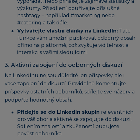
vypořádat, nebo přinášejte zajímavé statistiky a
výzkumy. Při sdílení používejte příslušné
hashtagy – například #marketing nebo
#catering a tak dále.
Vytvářejte vlastní články na LinkedIn:
Tato
funkce vám umožní publikovat odborný obsah
přímo na platformě, což zvyšuje viditelnost a
interakci s vašimi sledujícími.
3. Aktivní zapojení do odborných diskuzí
Na LinkedInu nejsou důležité jen příspěvky, ale i
vaše zapojení do diskuzí. Pravidelně komentujte
příspěvky ostatních odborníků, sdílejte své názory a
podpořte hodnotný obsah.
Přidejte se do LinkedIn skupin
relevantních
pro váš obor a aktivně se zapojujte do diskuzí.
Sdílením znalostí a zkušeností budujete
pověst odborníka.