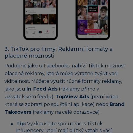
3. TikTok pro firmy: Reklamní formáty a
placené možnosti
Podobně jako u Facebooku nabízí TikTok možnost
placené reklamy, která může výrazně zvýšit vaši
viditelnost. Můžete využít různé formáty reklamy,
jako jsou
In-Feed Ads
(reklamy přímo v
uživatelském feedu),
TopView Ads
(první video,
které se zobrazí po spuštění aplikace) nebo
Brand
Takeovers
(reklamy na celé obrazovce).
Tip:
Vyzkoušejte spolupráci s TikTok
influencery, kteří mají blízký vztah s vaší