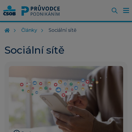
Otevř
O
Z
m
Články
Sociální sítě
Sociální sítě