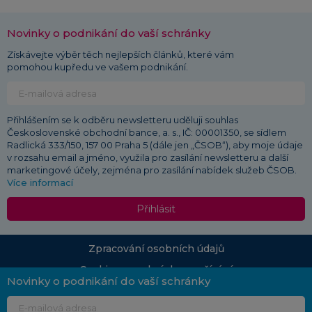
Novinky o podnikání do vaší schránky
Získávejte výběr těch nejlepších článků, které vám
pomohou kupředu ve vašem podnikání.
Přihlášením se k odběru newsletteru uděluji souhlas
Československé obchodní bance, a. s., IČ: 00001350, se sídlem
Radlická 333/150, 157 00 Praha 5 (dále jen „ČSOB“), aby moje údaje
v rozsahu email a jméno, využila pro zasílání newsletteru a další
marketingové účely, zejména pro zasílání nabídek služeb ČSOB.
Více informací
Přihlásit
Zpracování osobních údajů
Cookies a podmínky používání
Novinky o podnikání do vaší schránky
© 2026 ČSOB