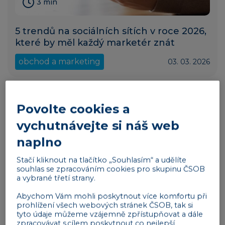
3 min
5 trendů na sociálních sítích v roce 2026,
které by měl každý marketér znát
obchod a marketing
03. 03. 2026
Povolte cookies a
vychutnávejte si náš web
naplno
Stačí kliknout na tlačítko „Souhlasím“ a udělíte
souhlas se zpracováním cookies pro skupinu ČSOB
a vybrané třetí strany.
Abychom Vám mohli poskytnout více komfortu při
prohlížení všech webových stránek ČSOB, tak si
4 min
tyto údaje můžeme vzájemně zpřístupňovat a dále
zpracovávat s cílem poskytnout co nejlepší