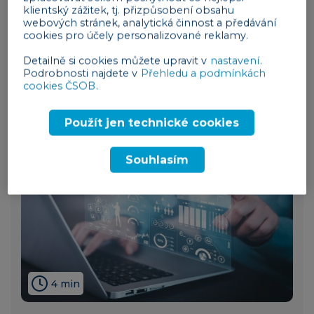
klientský zážitek, tj. přizpůsobení obsahu
Sociální sítě v době moderního podnikání
webových stránek, analytická činnost a předávání
(díl 3): Jak využít X (dříve Twitter) a
cookies pro účely personalizované reklamy.
Pinterest pro růst vašeho podnikání
Detailně si cookies můžete upravit v
nastavení
.
Podrobnosti najdete v
Přehledu a podmínkách
z praxe / rozhovory
04. 11. 2024
cookies ČSOB
.
Použít jen technické cookies
Souhlasím
4 min