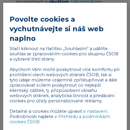
programem a
skvělým
zákaznickým
servisem
.
Povolte cookies a
Vše funguje, jak má? Výborně. V tom případě
vyzkoušejte osvěžit svůj marketing některou z
vychutnávejte si náš web
neotřelých strategií, díky kterým si vás zákazníci
naplno
doslova zamilují.
Stačí kliknout na tlačítko „Souhlasím“ a udělíte
souhlas se zpracováním cookies pro skupinu ČSOB
Reklama
a vybrané třetí strany.
Abychom Vám mohli poskytnout více komfortu při
prohlížení všech webových stránek ČSOB, tak si
tyto údaje můžeme vzájemně zpřístupňovat a dále
zpracovávat s cílem poskytnout co nejlepší
klientský zážitek, tj. přizpůsobení obsahu
webových stránek, analytická činnost a předávání
cookies pro účely personalizované reklamy.
Využijte moderní technologie
Detailně si cookies můžete upravit v
nastavení
.
Pokud chcete uspět v e-commerce, musíte držet
Podrobnosti najdete v
Přehledu a podmínkách
cookies ČSOB
.
krok s
nejnovějšími trendy v digitálním světě
. A