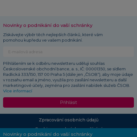
Novinky o podnikání do vaší schránky
Získávejte výběr těch nejlepších článků, které vám
pomohou kupředu ve vašem podnikání.
Přihlášením se k odběru newsletteru uděluji souhlas
Československé obchodní bance, a. s., IČ: 00001350, se sídlem
Radlická 333/150, 157 00 Praha 5 (dále jen „ČSOB“), aby moje údaje
v rozsahu email a jméno, využila pro zasílání newsletteru a další
marketingové účely, zejména pro zasílání nabídek služeb ČSOB.
Více informací
Přihlásit
Zpracování osobních údajů
Cookies a podmínky používání
Novinky o podnikání do vaší schránky