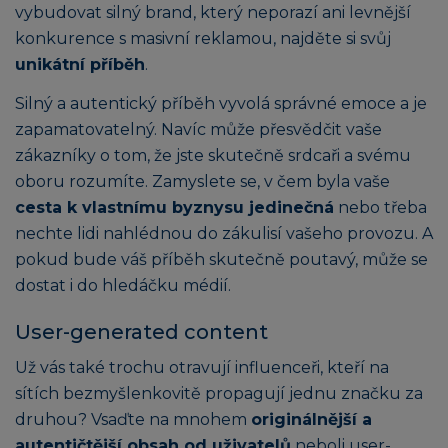
vybudovat silný brand, který neporazí ani levnější
konkurence s masivní reklamou, najděte si svůj
unikátní příběh
.
Silný a autentický příběh vyvolá správné emoce a je
zapamatovatelný. Navíc může přesvědčit vaše
zákazníky o tom, že jste skutečně srdcaři a svému
oboru rozumíte. Zamyslete se, v čem byla vaše
cesta k vlastnímu byznysu jedinečná
nebo třeba
nechte lidi nahlédnou do zákulisí vašeho provozu. A
pokud bude váš příběh skutečně poutavý, může se
dostat i do hledáčku médií.
User-generated content
Už vás také trochu otravují influenceři, kteří na
sítích bezmyšlenkovitě propagují jednu značku za
druhou? Vsaďte na mnohem
originálnější a
autentičtější obsah od uživatelů
neboli user-