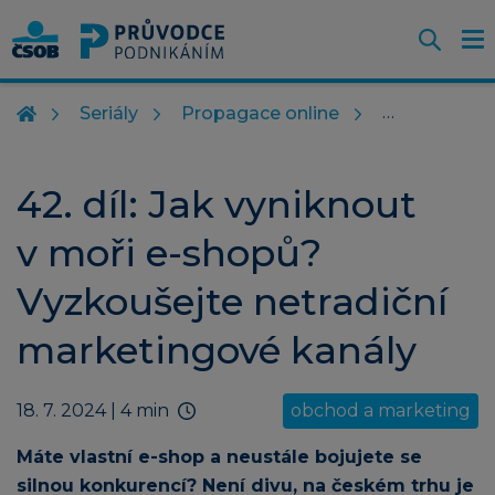
Otevř
O
Z
m
Seriály
Propagace online
42. díl: Jak vyniknout
v moři e-shopů?
Vyzkoušejte netradiční
marketingové kanály
18. 7. 2024
| 4 min
obchod a marketing
Máte vlastní e-shop a neustále bojujete se
silnou konkurencí? Není divu, na českém trhu je