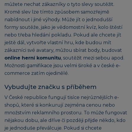
můžete nechat zákazníky o tyto slevy soutěžit.
Kromě slev lze tímto způsobem samozřejmě
nabídnout i jiné výhody. Může jít o jednodušší
formy soutěže, jako je vědomostní kvíz, kolo štěstí
nebo třeba hledání pokladu. Pokud ale chcete jít
ještě dál, vytvořte vlastní hru, kde budou mít
zákazníci své avatary, můžou sbírat body, budovat
online herní komunitu
, soutěžit mezi sebou apod.
Možnosti gamifikace jsou velmi široké a v české e-
commerce zatím ojedinělé.
Vybudujte značku s příběhem
V České republice fungují tisíce nejrůznějších e-
shopů, které si konkurují zejména cenou nebo
množstvím reklamního prostoru. To může fungovat
nějakou dobu, ale dříve či později přijde někdo, kdo
je jednoduše převálcuje. Pokud si chcete