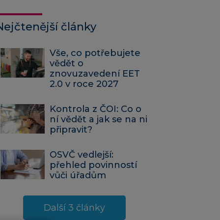
Nejčtenější články
Vše, co potřebujete
vědět o
znovuzavedení EET
2.0 v roce 2027
Kontrola z ČOI: Co o
ní vědět a jak se na ni
připravit?
OSVČ vedlejší:
přehled povinností
vůči úřadům
Další 3 články