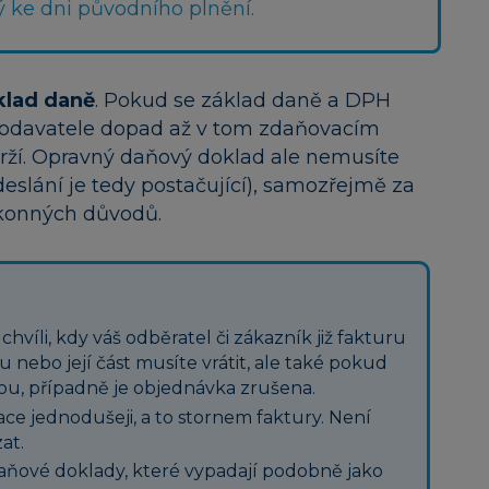
ý ke dni původního plnění.
klad daně
. Pokud se základ daně a DPH
dodavatele dopad až v tom zdaňovacím
drží. Opravný daňový doklad ale nemusíte
eslání je tedy postačující), samozřejmě za
ákonných důvodů.
hvíli, kdy váš odběratel či zákazník již fakturu
 nebo její část musíte vrátit, ale také pokud
ou, případně je objednávka zrušena.
ace jednodušeji, a to stornem faktury. Není
at.
daňové doklady, které vypadají podobně jako