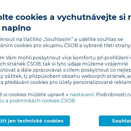
lte cookies a vychutnávejte si 
vat fakturu?
 naplno
liknout na tlačítko „Souhlasím“ a udělíte souhlas se
oklad pro plátce DPH
áním cookies pro skupinu ČSOB a vybrané třetí strany.
 Vám mohli poskytnout více komfortu při prohlížení 
h stránek ČSOB, tak si tyto údaje můžeme vzájemně
pňovat a dále zpracovávat s cílem poskytnout co nejlep
stornovat fakturu?
ký zážitek, tj. přizpůsobení obsahu webových stránek, a
 a předávání cookies pro účely personalizované reklam
ěji setká takřka každý podnikatel. Obecně je
 či zákazník již fakturu uhradil, ale vy mu
ě si cookies můžete upravit v
nastavení
. Podrobnosti n
usíte vrátit
, ale také pokud na chybu
du a podmínkách cookies ČSOB
.
ně je
objednávka
zrušena.
nebo chybná objednávka
, kdy si váš
žít jen technické cookies
Souhla
ná jiné zboží nebo zboží ve vyšším