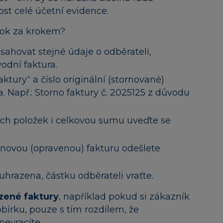
ost celé účetní evidence.
ok za krokem?
sahovat stejné údaje o odběrateli,
odní faktura.
tury“ a číslo originální (stornované)
a. Např.: Storno faktury č. 2025125 z důvodu
ých položek i celkovou sumu uveďte se
i novou (opravenou) fakturu odešlete
uhrazena, částku odběrateli vraťte.
zené faktury
, například pokud si zákazník
írku, pouze s tím rozdílem, že
evracíte.