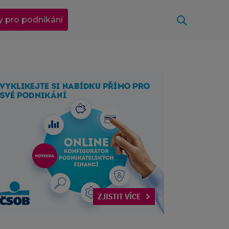
Otevřít
y pro podnikání