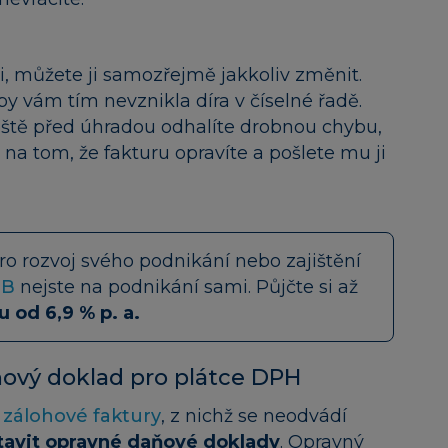
i, můžete ji samozřejmě jakkoliv změnit.
by vám tím nevznikla díra v číselné řadě.
 ještě před úhradou odhalíte drobnou chybu,
a tom, že fakturu opravíte a pošlete mu ji
ro rozvoj svého podnikání nebo zajištění
OB
nejste na podnikání sami. Půjčte si až
 od 6,9 % p. a.
ňový doklad pro plátce DPH
e
zálohové faktury
, z nichž se neodvádí
tavit opravné daňové doklady
. Opravný