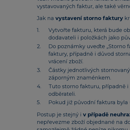
vystavovaných faktur, ale také věrn
Jak na
vystavení storno faktury
kr
Vytvořte fakturu, která bude ob
dodavateli i položkách jako pův
Do poznámky uveďte „Storno fak
faktury, případně i důvod storn
vrácení zboží.
Částky jednotlivých stornovan
záporným znaménkem.
Tuto storno fakturu, případně 
odběrateli.
Pokud již původní faktura byla 
Postup je stejný i
v případě neuhra
nepřevezme zboží objednané na dob
samozřejmě žádné peníze nikomu n