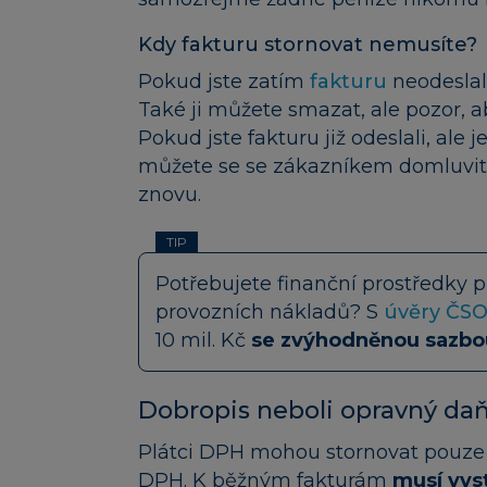
Kdy fakturu stornovat nemusíte?
Pokud jste zatím
fakturu
neodeslal
Také ji můžete smazat, ale pozor, a
Pokud jste fakturu již odeslali, ale
můžete se se zákazníkem domluvit n
znovu.
TIP
Potřebujete finanční prostředky p
provozních nákladů? S
úvěry ČS
10 mil. Kč
se zvýhodněnou sazbou
Dobropis neboli opravný da
Plátci DPH mohou stornovat pouz
DPH. K běžným fakturám
musí vys