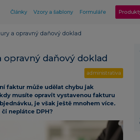
Články
Vzory a šablony
Formuláře
Produkt
tury a opravný daňový doklad
 a opravný daňový doklad
administrativa
ní faktur může udělat chybu jak
, kdy musíte opravit vystavenou fakturu
objednávku, je však ještě mnohem více.
e či neplátce DPH?