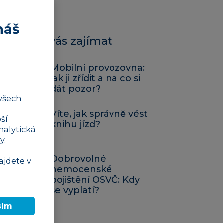
náš
Mohlo by vás zajímat
Mobilní provozovna:
jak ji zřídit a na co si
dát pozor?
všech
Víte, jak správně vést
ší
knihu jízd?
nalytická
y.
Dobrovolné
ajdete v
nemocenské
pojištění OSVČ: Kdy
se vyplatí?
sím