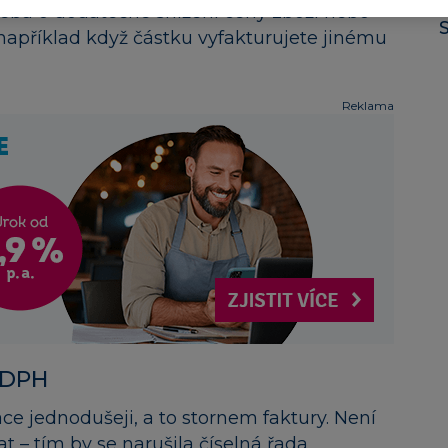
třeba o dodatečné snížení ceny zboží nebo
 například když částku vyfakturujete jinému
Reklama
e DPH
ce jednodušeji, a to stornem faktury. Není
 – tím by se narušila číselná řada