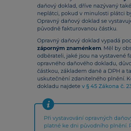
daňový doklad, dříve nazývaný také 
neplátci, pokud v minulosti plátci by
Opravný daňový doklad se vystavuje 
původně fakturovanou částku.
Opravný daňový doklad vypadá po
záporným znaménkem
. Měl by ob
odběrateli, jaké jsou na vystavené f
opravného daňového dokladu, důvod
částkou, základem daně a DPH a ta
uskutečnění zdanitelného plnění. 
dokladu najdete
v § 45 Zákona č. 2
Při vystavování opravných daňov
platné ke dni původního plnění. 