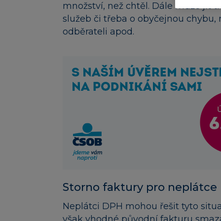
množství, než chtěl. Dále může jít 
služeb či třeba o obyčejnou chybu,
odběrateli apod.
Storno faktury pro neplátc
Neplátci DPH mohou řešit tyto situa
však vhodné původní fakturu smazat