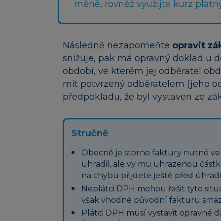
měně, rovněž využijte kurz platn
Následně nezapomeňte
opravit zá
snižuje, pak má opravný doklad u 
období, ve kterém jej odběratel ob
mít potvrzený odběratelem (jeho od
předpokladu, že byl vystaven ze z
Stručně
Obecně je storno faktury nutné ve c
uhradil, ale vy mu uhrazenou částku
na chybu přijdete ještě před úhrad
Neplátci DPH mohou řešit tyto situ
však vhodné původní fakturu smaz
Plátci DPH musí vystavit opravné 