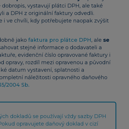
dobropis, vystavují plátci DPH, ale také
li a DPH z originální faktury odvedli.
i ve chvíli, kdy potřebujete naopak zvýšit
dobně jako
faktura pro plátce DPH
, ale
se
sahovat stejné informace o dodavateli a
aktuře, evidenční číslo opravované faktury i
 opravy, rozdíl mezi opravenou a původní
ké datum vystavení, splatnosti a
Kompletní náležitosti opravného daňového
35/2004 Sb.
ých dokladů se používají vždy sazby DPH
Pokud opravujete daňový doklad v cizí