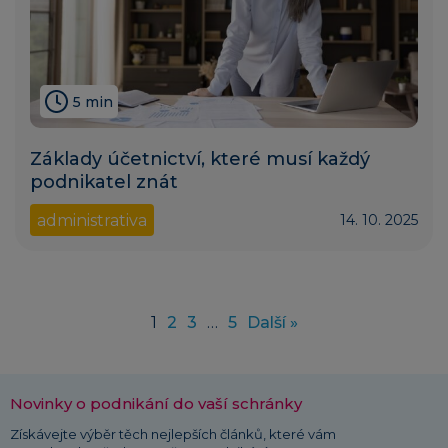
5 min
Základy účetnictví, které musí každý
podnikatel znát
administrativa
14. 10. 2025
1
2
3
…
5
Další »
Novinky o podnikání do vaší schránky
Získávejte výběr těch nejlepších článků, které vám