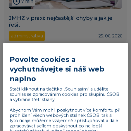
7 min
JMHZ v praxi: nejčastější chyby a jak je
řešit
administrativa
25. 06. 2026
Povolte cookies a
vychutnávejte si náš web
naplno
Stačí kliknout na tlačítko „Souhlasím“ a udělíte
souhlas se zpracováním cookies pro skupinu ČSOB
a vybrané třetí strany.
Abychom Vám mohli poskytnout více komfortu při
prohlížení všech webových stránek ČSOB, tak si
tyto údaje můžeme vzájemně zpřístupňovat a dále
4 min
zpracovávat s cílem poskytnout co nejlepší