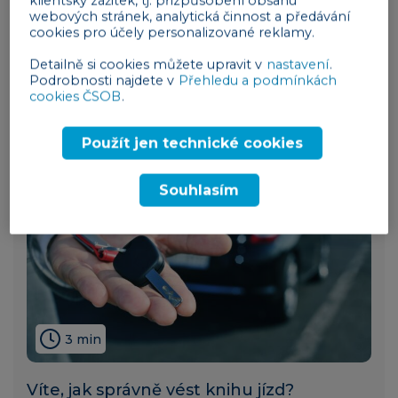
klientský zážitek, tj. přizpůsobení obsahu
webových stránek, analytická činnost a předávání
Vše, co potřebujete vědět o dobrovolné
cookies pro účely personalizované reklamy.
registraci k DPH
Detailně si cookies můžete upravit v
nastavení
.
finance
09. 06. 2026
Podrobnosti najdete v
Přehledu a podmínkách
cookies ČSOB
.
Použít jen technické cookies
Souhlasím
3 min
Víte, jak správně vést knihu jízd?