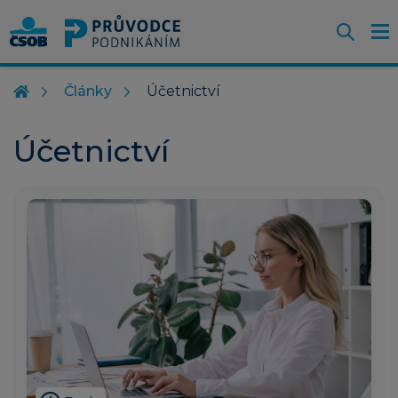
Otevř
O
Z
m
Články
Účetnictví
Účetnictví