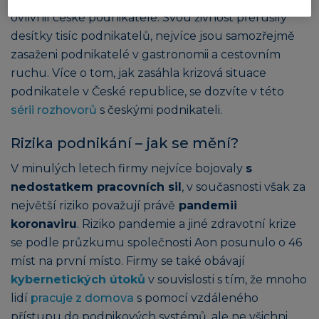
ovlivnil české podnikatele. Svou živnost přerušily
desítky tisíc podnikatelů, nejvíce jsou samozřejmě
zasaženi podnikatelé v gastronomii a cestovním
ruchu. Více o tom, jak zasáhla krizová situace
podnikatele v České republice, se dozvíte v této
sérii rozhovorů
s českými podnikateli.
Rizika podnikání – jak se mění?
V minulých letech firmy nejvíce bojovaly
s
nedostatkem pracovních sil
, v současnosti však za
největší riziko považují právě
pandemii
koronaviru
. Riziko pandemie a jiné zdravotní krize
se podle průzkumu společnosti Aon posunulo o 46
míst na první místo. Firmy se také obávají
kybernetických útoků
v souvislosti s tím, že mnoho
lidí
pracuje z domova
s pomocí vzdáleného
přístupu do podnikových systémů, ale ne všichni