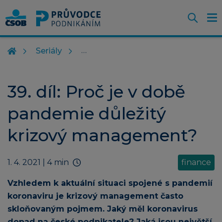
Otevř
O
Z
m
Seriály
39. díl: Proč je v době
pandemie důležitý
krizový management?
1. 4. 2021
| 4 min
finance
Vzhledem k aktuální situaci spojené s pandemií
koronaviru je krizový management často
skloňovaným pojmem. Jaký měl koronavirus
dopad na české podnikatele? Jaká jsou největší