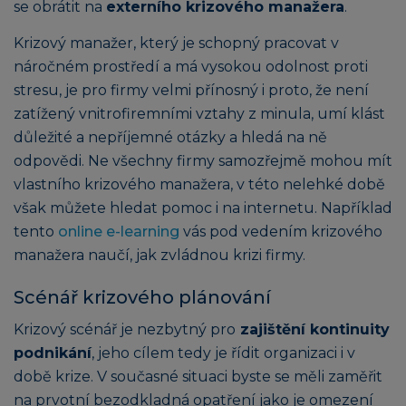
se obrátit na
externího krizového manažera
.
Krizový manažer, který je schopný pracovat v
náročném prostředí a má vysokou odolnost proti
stresu, je pro firmy velmi přínosný i proto, že není
zatížený vnitrofiremními vztahy z minula, umí klást
důležité a nepříjemné otázky a hledá na ně
odpovědi. Ne všechny firmy samozřejmě mohou mít
vlastního krizového manažera, v této nelehké době
však můžete hledat pomoc i na internetu. Například
tento
online e-learning
vás pod vedením krizového
manažera naučí, jak zvládnou krizi firmy.
Scénář krizového plánování
Krizový scénář je nezbytný pro
zajištění kontinuity
podnikání
, jeho cílem tedy je řídit organizaci i v
době krize. V současné situaci byste se měli zaměřit
na prvotní bezodkladná opatření jako je omezení