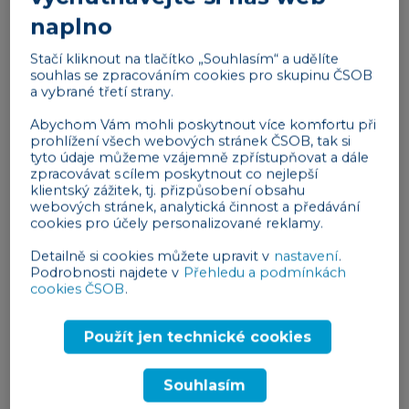
firem je nuceno jednat rychle a proaktivně, aby
naplno
firma dokázala toto období překonat
. Za
současné situace by firmy měly zmobilizovat krizový
Stačí kliknout na tlačítko „Souhlasím“ a udělíte
souhlas se zpracováním cookies pro skupinu ČSOB
tým, připravit a namodelovat různé scénáře vývoje a
a vybrané třetí strany.
komunikovat se všemi partnery v rámci společnosti i
Abychom Vám mohli poskytnout více komfortu při
mimo ni.
prohlížení všech webových stránek ČSOB, tak si
tyto údaje můžeme vzájemně zpřístupňovat a dále
Reklama
zpracovávat s cílem poskytnout co nejlepší
klientský zážitek, tj. přizpůsobení obsahu
webových stránek, analytická činnost a předávání
cookies pro účely personalizované reklamy.
Detailně si cookies můžete upravit v
nastavení
.
Podrobnosti najdete v
Přehledu a podmínkách
cookies ČSOB
.
Dopad pandemie koronaviru na
Použít jen technické cookies
podnikání
Po roku boje s nemocí covid-19 nemůže být
Souhlasím
nejmenších pochyb o tom, že koronavirus výrazně