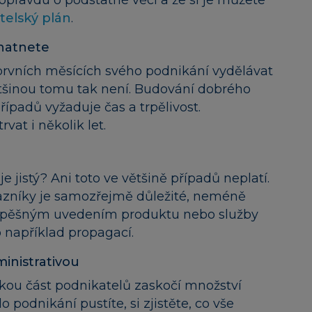
e opravdu o podstatné věci a že si je můžete
telský plán
.
ohatnete
 prvních měsících svého podnikání vydělávat
ětšinou tomu tak není. Budování dobrého
řípadů vyžaduje čas a trpělivost.
vat i několik let.
e jistý? Ani toto ve většině případů neplatí.
kazníky je samozřejmě důležité, neméně
s úspěšným uvedením produktu nebo služby
například propagací.
ministrativou
kou část podnikatelů zaskočí množství
o podnikání pustíte, si zjistěte, co vše