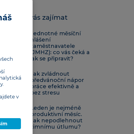
náš
Mohlo by vás zajímat
Jednotné měsíční
hlášení
zaměstnavatele
(JMHZ): co vás čeká a
jak se připravit?
všech
ší
Jak zvládnout
nalytická
předvánoční nápor
y.
práce efektivně a
bez stresu
ajdete v
Leden je nejméně
produktivní měsíc.
Jak nepodlehnout
sím
zimnímu útlumu?