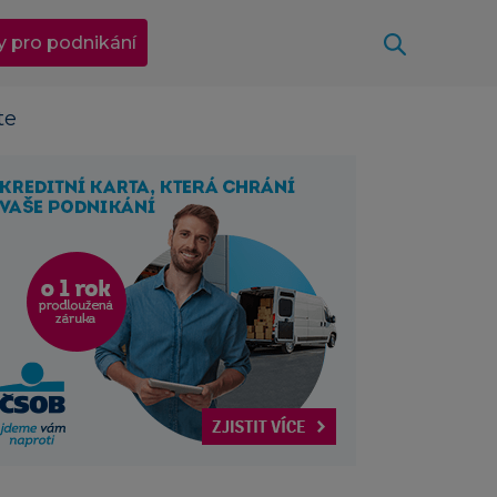
Otevřít
y pro podnikání
te