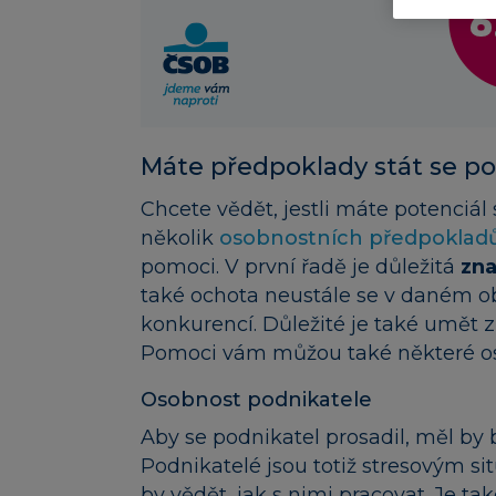
Máte předpoklady stát se p
Chcete vědět, jestli máte potenciál
několik
osobnostních předpoklad
pomoci. V první řadě je důležitá
zna
také ochota neustále se v daném ob
konkurencí. Důležité je také umět 
Pomoci vám můžou také některé oso
Osobnost podnikatele
Aby se podnikatel prosadil, měl by 
Podnikatelé jsou totiž stresovým s
by vědět, jak s nimi pracovat. Je ta