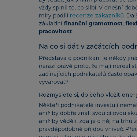
vždy splnil to, co slíbí. V dnešní d
míry podílí
recenze zákazníků
. Da
základní
finanční gramotnost
,
flex
pracovitost
.
Na co si dát v začátcích pod
Představa o podnikání je někdy jin
narazí právě proto, že mají nerealis
začínajících podnikatelů často opa
vyvarovat?
Rozmyslete si, do čeho vložit energ
Někteří podnikatelé investují nemal
aniž by dobře znali svou cílovou sku
aniž by věděli, zda je o něj na trh
pravděpodobně přijdou vniveč. Pře