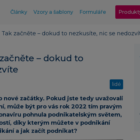
Články
Vzory a šablony
Formuláře
Produkt
Tak začněte – dokud to nezkusíte, nic se nedozví
začněte – dokud to
zvíte
lidé
ro nové začátky. Pokud jste tedy uvažovali
ání, může být pro vás rok 2022 tím pravým
ronaviru pohnula podnikatelským světem,
tostí, díky kterým můžete v podnikání
ikání a jak začít podnikat?