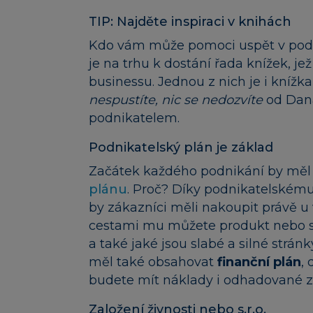
TIP: Najděte inspiraci v knihách
Kdo vám může pomoci uspět v podn
je na trhu k dostání řada knížek, jež
businessu. Jednou z nich je i knížk
nespustíte, nic se nedozvíte
od Dana
podnikatelem.
Podnikatelský plán je základ
Začátek každého podnikání by měl 
plánu
. Proč? Díky podnikatelskému 
by zákazníci měli nakoupit právě u v
cestami mu můžete produkt nebo sl
a také jaké jsou slabé a silné strá
měl také obsahovat
finanční plán
,
budete mít náklady i odhadované zi
Založení živnosti nebo s.r.o.