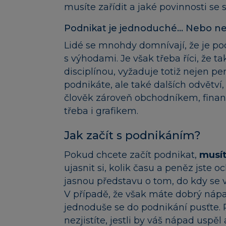
musíte zařídit a jaké povinnosti se 
Podnikat je jednoduché… Nebo n
Lidé se mnohdy domnívají, že je po
s výhodami. Je však třeba říci, že 
disciplínou, vyžaduje totiž nejen per
podnikáte, ale také dalších odvětví,
člověk zároveň obchodníkem, fina
třeba i grafikem.
Jak začít s podnikáním?
Pokud chcete začít podnikat,
musít
ujasnit si, kolik času a peněz jste 
jasnou představu o tom, do kdy se v
V případě, že však máte dobrý nápa
jednoduše se do podnikání pusťte. 
nezjistíte, jestli by váš nápad uspěl