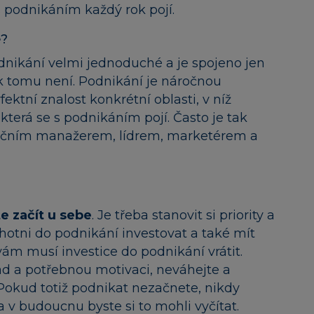
s podnikáním každý rok pojí.
e?
dnikání velmi jednoduché a je spojeno jen
tak tomu není. Podnikání je náročnou
fektní znalost konkrétní oblasti, v níž
 která se s podnikáním pojí. Často je tak
nčním manažerem, lídrem, marketérem a
e začít u sebe
. Je třeba stanovit si priority a
ochotni do podnikání investovat a také mít
ám musí investice do podnikání vrátit.
d a potřebnou motivaci, neváhejte a
Pokud totiž podnikat nezačnete, nikdy
 a v budoucnu byste si to mohli vyčítat.