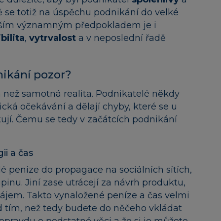
obě se totiž na úspěchu podnikání do velké
lším významným předpokladem je i
ibilita
,
vytrvalost
a v neposlední řadě
nikání pozor?
á než samotná realita. Podnikatelé někdy
tická očekávání a dělají chyby, které se u
kují. Čemu se tedy v začátcích podnikání
ii a čas
é peníze do propagace na sociálních sítích,
pinu. Jiní zase utrácejí za návrh produktu,
u zájem. Takto vynaložené peníze a čas velmi
d tím, než tedy budete do něčeho vkládat