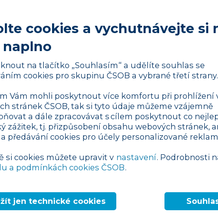
lte cookies a vychutnávejte si 
ní před zaměstnáním?
 naplno
ší celou řadu výhod a je vhodné zejména
ajíc pány svého času. Podnikání přináší
liknout na tlačítko „Souhlasím“ a udělíte souhlas se
ou je možnost
potenciálního
vysokého
áním cookies pro skupinu ČSOB a vybrané třetí strany.
ěláte, totiž záleží jen na vás. Řadě
 Vám mohli poskytnout více komfortu při prohlížení 
imi nikdo nestojí a sami rozhodují o tom,
h stránek ČSOB, tak si tyto údaje můžeme vzájemně
mi rozhodovat o budoucnosti svého
pňovat a dále zpracovávat s cílem poskytnout co nejlep
 i možnost pracovat odkudkoliv a převést
ký zážitek, tj. přizpůsobení obsahu webových stránek, a
 a předávání cookies pro účely personalizované reklam
ě si cookies můžete upravit v
nastavení
. Podrobnosti n
Reklama
du a podmínkách cookies ČSOB
.
žít jen technické cookies
Souhla