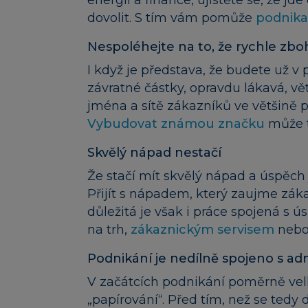
energii a finance, ujistěte se, že jd
dovolit. S tím vám pomůže
podnika
Nespoléhejte na to, že rychle zb
I když je představa, že budete už v
závratné částky, opravdu lákavá, v
jména a sítě zákazníků ve většině p
Vybudovat známou značku
může tr
Skvělý nápad nestačí
Že stačí mít skvělý nápad a úspěch j
Přijít s nápadem, který zaujme zá
důležitá je však i práce spojená 
na trh,
zákaznickým servisem
nebo 
Podnikání je nedílně spojeno s ad
V začátcích podnikání poměrně vel
„papírování“. Před tím, než se tedy d