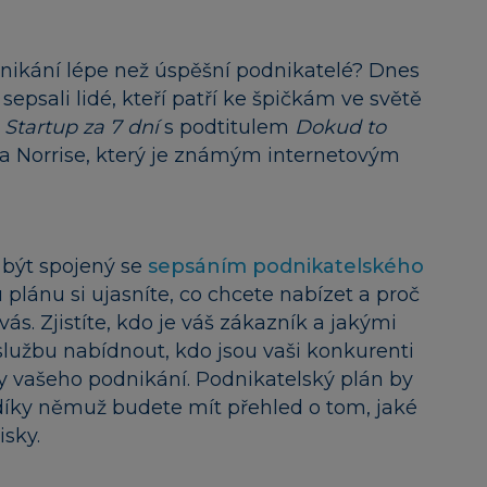
ikání lépe než úspěšní podnikatelé? Dnes
 sepsali lidé, kteří patří ke špičkám ve světě
a
Startup za 7 dní
s podtitulem
Dokud to
 Norrise, který je známým internetovým
být spojený se
sepsáním podnikatelského
plánu si ujasníte, co chcete nabízet a proč
ás. Zjistíte, kdo je váš zákazník a jakými
užbu nabídnout, kdo jsou vaši konkurenti
nky vašeho podnikání. Podnikatelský plán by
 díky němuž budete mít přehled o tom, jaké
sky.