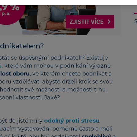
odnikatelem?
 stát se úspěšnými podnikateli? Existuje
ů
, které vám mohou v podnikání výrazně
lost oboru
, ve kterém chcete podnikat a
oru vzdělávat, abyste drželi krok se svou
zhodnotit své možnosti a možnosti trhu.
bní vlastnosti. Jaké?
být do jisté míry
odolný proti stresu
.
ituacím vystavováni poměrně často a měli
ké důležité, aby byl podnikatel
spolehlivý
a