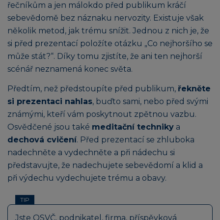
řečníkům a jen málokdo před publikum kráčí
sebevědomě bez náznaku nervozity. Existuje však
několik metod, jak trému snížit. Jednou z nich je, že
si před prezentací položíte otázku „Co nejhoršího se
může stát?“. Díky tomu zjistíte, že ani ten nejhorší
scénář neznamená konec světa.
Předtím, než předstoupíte před publikum,
řekněte
si prezentaci nahlas
, buďto sami, nebo před svými
známými, kteří vám poskytnout zpětnou vazbu.
Osvědčené jsou také
meditační techniky
a
dechová cvičení
. Před prezentací se zhluboka
nadechněte a vydechněte a při nádechu si
představujte, že nadechujete sebevědomí a klid a
při výdechu vydechujete trému a obavy.
TIP
Jste OSVČ, podnikatel, firma, příspěvková