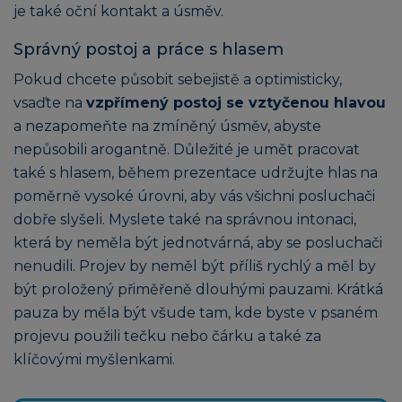
je také oční kontakt a úsměv.
Správný postoj a práce s hlasem
Pokud chcete působit sebejistě a optimisticky,
vsaďte na
vzpřímený postoj se vztyčenou hlavou
a nezapomeňte na zmíněný úsměv, abyste
nepůsobili arogantně. Důležité je umět pracovat
také s hlasem, během prezentace udržujte hlas na
poměrně vysoké úrovni, aby vás všichni posluchači
dobře slyšeli. Myslete také na správnou intonaci,
která by neměla být jednotvárná, aby se posluchači
nenudili. Projev by neměl být příliš rychlý a měl by
být proložený přiměřeně dlouhými pauzami. Krátká
pauza by měla být všude tam, kde byste v psaném
projevu použili tečku nebo čárku a také za
klíčovými myšlenkami.