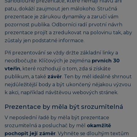
Sáhodlouhé prezentace, které nemají hlavu ani
patu, dokáží zaujmout jen málokoho. Stručná
prezentace je zárukou dynamiky a zaručí vám
pozornost publika. Odborníci radí prvotní návrh
prezentace projít a zredukovat na polovinu tak, aby
zůstaly jen podstatné informace.
Při prezentování se vždy držte základní linky a
neodbočujte. Klíčových je zejména
prvních 30
vteřin
, které rozhodují o tom, zda si získáte
publikum, a také
závěr
. Ten by měl ideálně shrnout
nejdůležitější body a být ukončený nějakou výzvou
k akci, například návštěvou webových stránek.
Prezentace by měla být srozumitelná
V neposlední řadě by měla být prezentace
srozumitelná a posluchač by měl
okamžitě
pochopit její záměr
. Vyhněte se dlouhým textům