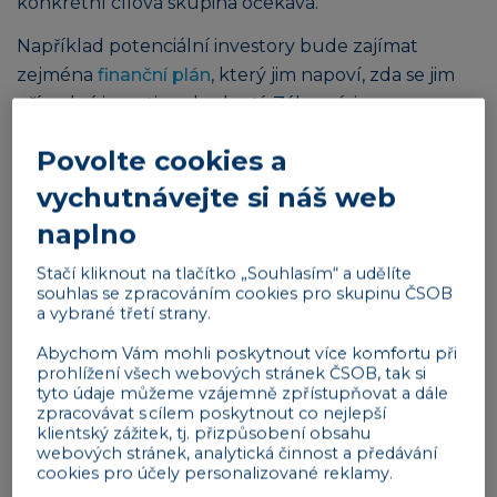
konkrétní cílová skupina očekává.
Například potenciální investory bude zajímat
zejména
finanční plán
, který jim napoví, zda se jim
případná investice zhodnotí. Zákazníci se zase
budou zajímat spíše o to, jakým způsobem váš
Povolte cookies a
produkt nebo služba řeší jejich potřebu a v čem je
lepší než konkurenční produkt či služba.
vychutnávejte si náš web
naplno
Reklama
Stačí kliknout na tlačítko „Souhlasím“ a udělíte
souhlas se zpracováním cookies pro skupinu ČSOB
a vybrané třetí strany.
Abychom Vám mohli poskytnout více komfortu při
prohlížení všech webových stránek ČSOB, tak si
tyto údaje můžeme vzájemně zpřístupňovat a dále
zpracovávat s cílem poskytnout co nejlepší
Prezentace by měla být zajímavá
klientský zážitek, tj. přizpůsobení obsahu
webových stránek, analytická činnost a předávání
Není důležité pouze prezentaci vytvořit na míru
cookies pro účely personalizované reklamy.