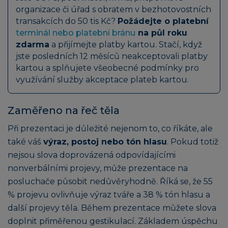
organizace či úřad s obratem v bezhotovostních
transakcích do 50 tis Kč?
Požádejte o platební
terminál nebo platební bránu
na půl roku
zdarma
a přijímejte platby kartou. Stačí, když
jste posledních 12 měsíců neakceptovali platby
kartou a splňujete všeobecné podmínky pro
využívání služby akceptace plateb kartou.
Zaměřeno na řeč těla
Při prezentaci je důležité nejenom to, co říkáte, ale
také váš
výraz, postoj nebo tón hlasu
. Pokud totiž
nejsou slova doprovázená odpovídajícími
nonverbálními projevy, může prezentace na
posluchače působit nedůvěryhodně. Říká se, že 55
% projevu ovlivňuje výraz tváře a 38 % tón hlasu a
další projevy těla. Během prezentace můžete slova
doplnit přiměřenou gestikulací. Základem úspěchu