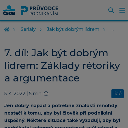
Otevř
O
Z
m
Seriály
Jak být dobrým lídrem
7. díl: Jak být dobrým
lídrem: Základy rétoriky
a argumentace
5. 4. 2022
| 5 min
lidé
Jen dobrý nápad a potřebné znalosti mnohdy
nestačí k tomu, aby byl člověk při podnikání
úspěšný. Některé situace také vyžadují, aby byl
podnikatel schopný prezentovat svůj nápad a