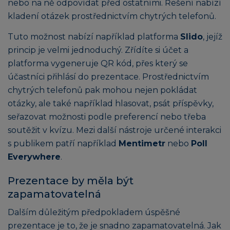
nebo na ně odpovídat před ostatními. Řešení nabízí
kladení otázek prostřednictvím chytrých telefonů.
Tuto možnost nabízí například platforma
Slido
, jejíž
princip je velmi jednoduchý. Zřídíte si účet a
platforma vygeneruje QR kód, přes který se
účastníci přihlásí do prezentace. Prostřednictvím
chytrých telefonů pak mohou nejen pokládat
otázky, ale také například hlasovat, psát příspěvky,
seřazovat možnosti podle preferencí nebo třeba
soutěžit v kvízu. Mezi další nástroje určené interakci
s publikem patří například
Mentimetr
nebo
Poll
Everywhere
.
Prezentace by měla být
zapamatovatelná
Dalším důležitým předpokladem úspěšné
prezentace je to, že je snadno zapamatovatelná. Jak