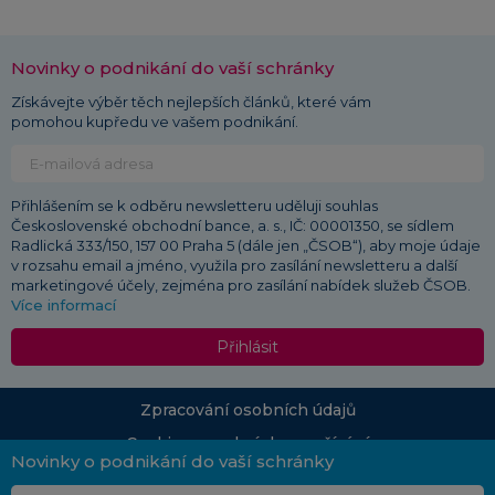
Novinky o podnikání do vaší schránky
Získávejte výběr těch nejlepších článků, které vám
pomohou kupředu ve vašem podnikání.
Přihlášením se k odběru newsletteru uděluji souhlas
Československé obchodní bance, a. s., IČ: 00001350, se sídlem
Radlická 333/150, 157 00 Praha 5 (dále jen „ČSOB“), aby moje údaje
v rozsahu email a jméno, využila pro zasílání newsletteru a další
marketingové účely, zejména pro zasílání nabídek služeb ČSOB.
Více informací
Přihlásit
Zpracování osobních údajů
Cookies a podmínky používání
Novinky o podnikání do vaší schránky
© 2026 ČSOB