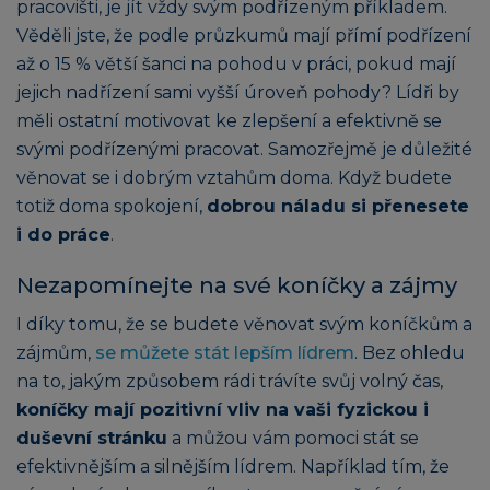
pracovišti, je jít vždy svým podřízeným příkladem.
Věděli jste, že podle průzkumů mají přímí podřízení
až o 15 % větší šanci na pohodu v práci, pokud mají
jejich nadřízení sami vyšší úroveň pohody? Lídři by
měli ostatní motivovat ke zlepšení a efektivně se
svými podřízenými pracovat. Samozřejmě je důležité
věnovat se i dobrým vztahům doma. Když budete
totiž doma spokojení,
dobrou náladu si přenesete
i do práce
.
Nezapomínejte na své koníčky a zájmy
I díky tomu, že se budete věnovat svým koníčkům a
zájmům,
se můžete stát lepším lídrem
. Bez ohledu
na to, jakým způsobem rádi trávíte svůj volný čas,
koníčky mají pozitivní vliv na vaši fyzickou i
duševní stránku
a můžou vám pomoci stát se
efektivnějším a silnějším lídrem. Například tím, že