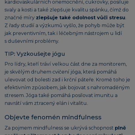
kardiovaskulárních onemocnění, cukrovky, posiluje
svaly a kosti a také zlepšuje kvalitu spánku, čímž do
značné míry
zlepšuje také odolnost vůči stresu
.
Z řady studií a výzkumů vyšlo, že pohyb může být
jak preventivním, tak i léčebným nástrojem u lidí
s duševními problémy.
TIP: Vyzkoušejte jógu
Pro lídry, kteří tráví velkou část dne za monitorem,
je skvělým druhem cvičení jóga, která pomáhá
ulevovat od bolesti zad i krční páteře. Kromě toho je
efektivním způsobem, jak bojovat s nahromaděným
stresem. Jóga také pomáhá posilovat imunitu a
navrátí vám ztracený elán i vitalitu.
Objevte fenomén mindfulness
Za pojmem mindfulness se ukrývá schopnost
plně