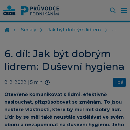
Otevř
O
Z
m
Seriály
Jak být dobrým lídrem
6. díl: Jak být dobrým
lídrem: Duševní hygiena
8. 2. 2022
| 5 min
lidé
Otevřeně komunikovat s lidmi, efektivně
naslouchat, přizpůsobovat se změnám. To jsou
některé vlastnosti, které by měl mít dobrý lídr.
Lídr by se měl také neustále vzdělávat ve svém
oboru a nezapomínat na duševní hygienu. Jeho