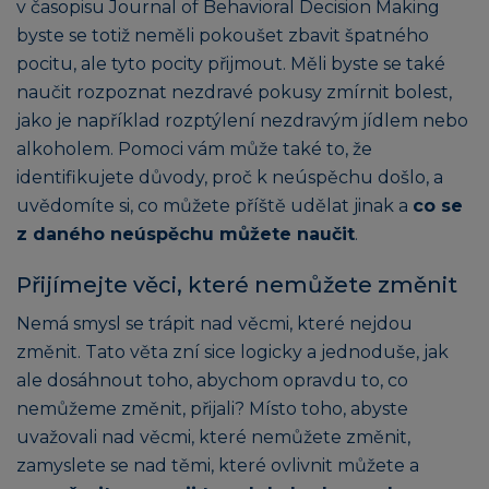
v časopisu Journal of Behavioral Decision Making
byste se totiž neměli pokoušet zbavit špatného
pocitu, ale tyto pocity přijmout. Měli byste se také
naučit rozpoznat nezdravé pokusy zmírnit bolest,
jako je například rozptýlení nezdravým jídlem nebo
alkoholem. Pomoci vám může také to, že
identifikujete důvody, proč k neúspěchu došlo, a
uvědomíte si, co můžete příště udělat jinak a
co se
z daného neúspěchu můžete naučit
.
Přijímejte věci, které nemůžete změnit
Nemá smysl se trápit nad věcmi, které nejdou
změnit. Tato věta zní sice logicky a jednoduše, jak
ale dosáhnout toho, abychom opravdu to, co
nemůžeme změnit, přijali? Místo toho, abyste
uvažovali nad věcmi, které nemůžete změnit,
zamyslete se nad těmi, které ovlivnit můžete a