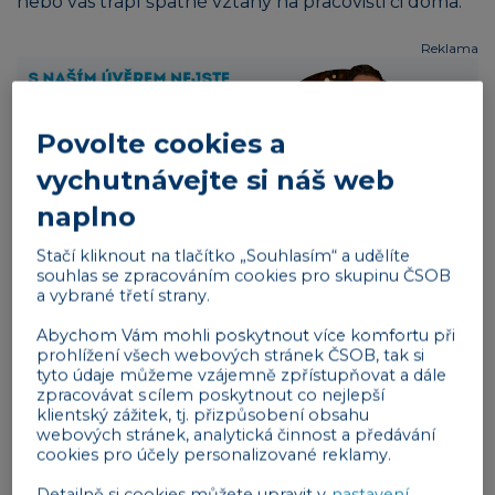
nebo vás trápí špatné vztahy na pracovišti či doma.
Reklama
Povolte cookies a
vychutnávejte si náš web
naplno
10 kroků pro psychickou rovnováhu
Stačí kliknout na tlačítko „Souhlasím“ a udělíte
manažerů
souhlas se zpracováním cookies pro skupinu ČSOB
a vybrané třetí strany.
Pojďme si představit 10 praktických kroků, díky
Abychom Vám mohli poskytnout více komfortu při
kterým můžete dosáhnout psychické rovnováhy.
prohlížení všech webových stránek ČSOB, tak si
tyto údaje můžeme vzájemně zpřístupňovat a dále
Vsaďte na digitální detox
zpracovávat s cílem poskytnout co nejlepší
klientský zážitek, tj. přizpůsobení obsahu
Za digitální detox se označuje doba, kdy se
člověk
webových stránek, analytická činnost a předávání
cookies pro účely personalizované reklamy.
vzdá používání všech elektronických zařízení
,
jako je mobilní telefon, notebook nebo tablet. Cílem
Detailně si cookies můžete upravit v
nastavení
.