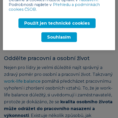
Podrobnosti najdete v
Přehledu a podmínkách
digitálního detoxu je lépe prožívat přítomný
cookies ČSOB
.
okamžik a zbavit se závislosti na pravidelném
kontrolování sociálních sítí nebo e-mailu. Mezi
Použít jen technické cookies
největší výhody toho, že si na čas dáte pauzu od
technologií, patří lepší vnímání svého okolí,
Souhlasím
eliminace stresu a také zlepšení kontroly nad svým
časem.
Oddělte pracovní a osobní život
Nejen pro lídry je velmi důležité najít správný a
zdravý poměr pro osobní a pracovní život. Takzvaný
work-life balance
pomáhá předcházet pracovnímu
vyhoření i zhoršení osobních vztahů. To, že je work-
life balance důležitý, si uvědomují i zaměstnavatelé,
protože je dokázáno, že se
kvalita osobního života
může odrážet do pracovního nasazení a
výkonnosti
. Existuje několik způsobů, jak