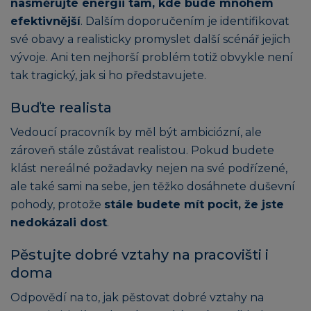
nasměrujte energii tam, kde bude mnohem
efektivnější
. Dalším doporučením je identifikovat
své obavy a realisticky promyslet další scénář jejich
vývoje. Ani ten nejhorší problém totiž obvykle není
tak tragický, jak si ho představujete.
Buďte realista
Vedoucí pracovník by měl být ambiciózní, ale
zároveň stále zůstávat realistou. Pokud budete
klást nereálné požadavky nejen na své podřízené,
ale také sami na sebe, jen těžko dosáhnete duševní
pohody, protože
stále budete mít pocit, že jste
nedokázali dost
.
Pěstujte dobré vztahy na pracovišti i
doma
Odpovědí na to, jak pěstovat dobré vztahy na