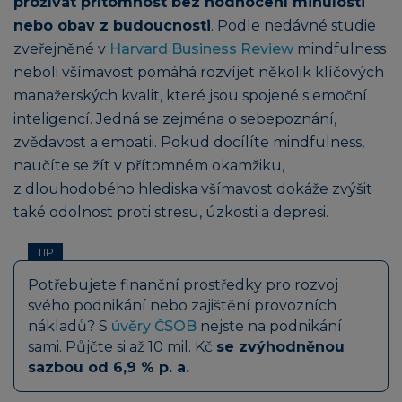
prožívat přítomnost bez hodnocení minulosti
nebo obav z budoucnosti
. Podle nedávné studie
zveřejněné v
Harvard Business Review
mindfulness
neboli všímavost pomáhá rozvíjet několik klíčových
manažerských kvalit, které jsou spojené s emoční
inteligencí. Jedná se zejména o sebepoznání,
zvědavost a empatii. Pokud docílíte mindfulness,
naučíte se žít v přítomném okamžiku,
z dlouhodobého hlediska všímavost dokáže zvýšit
také odolnost proti stresu, úzkosti a depresi.
TIP
Potřebujete finanční prostředky pro rozvoj
svého podnikání nebo zajištění provozních
nákladů? S
úvěry ČSOB
nejste na podnikání
sami. Půjčte si až 10 mil. Kč
se zvýhodněnou
sazbou od 6,9 % p. a.