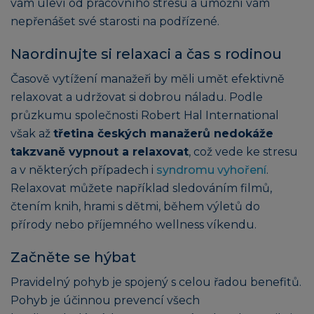
vám uleví od pracovního stresu a umožní vám
nepřenášet své starosti na podřízené.
Naordinujte si relaxaci a čas s rodinou
Časově vytížení manažeři by měli umět efektivně
relaxovat a udržovat si dobrou náladu. Podle
průzkumu společnosti Robert Hal International
však až
třetina českých manažerů nedokáže
takzvaně vypnout a relaxovat
, což vede ke stresu
a v některých případech i
syndromu vyhoření
.
Relaxovat můžete například sledováním filmů,
čtením knih, hrami s dětmi, během výletů do
přírody nebo příjemného wellness víkendu.
Začněte se hýbat
Pravidelný pohyb je spojený s celou řadou benefitů.
Pohyb je účinnou prevencí všech