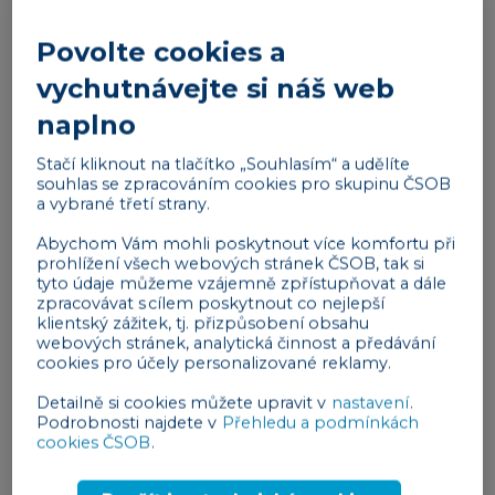
Jak vést daňovou evidenci?
Povolte cookies a
Vzhledem k tomu, že je daňová evidence
vychutnávejte si náš web
jednodušší než účetnictví, často si ji podnikatelé
naplno
vedou sami. Stačí totiž
evidovat příjmy a výdaje a
Stačí kliknout na tlačítko „Souhlasím“ a udělíte
majetek a závazky
. Při vedení daňové evidence je
souhlas se zpracováním cookies pro skupinu ČSOB
nutné shromažďovat
veškeré doklady
a jejich
a vybrané třetí strany.
souhrnnou evidenci vést například v excelové
Abychom Vám mohli poskytnout více komfortu při
tabulce. Vždy je důležité uvést druh účetního
prohlížení všech webových stránek ČSOB, tak si
dokladu, datum vystavení dokladu, popis transakce,
tyto údaje můžeme vzájemně zpřístupňovat a dále
zpracovávat s cílem poskytnout co nejlepší
rozdělení příjmů a výdajů na daňové a nedaňové.
klientský zážitek, tj. přizpůsobení obsahu
webových stránek, analytická činnost a předávání
Nenechte se zmást termínem “jednoduché
cookies pro účely personalizované reklamy.
účetnictví”
Detailně si cookies můžete upravit v
nastavení
.
I přesto, že byl termín jednoduché účetnictví
Podrobnosti najdete v
Přehledu a podmínkách
cookies ČSOB
.
nahrazený pojmem daňová evidence, stále se
oficiálně používá. Nejedná se však o totéž. Označuje