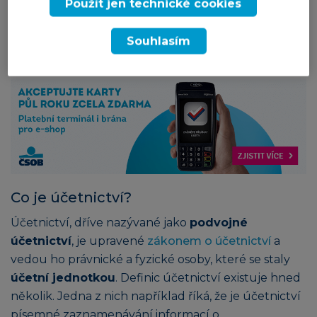
Použít jen technické cookies
totiž způsob účtování, který mohou využívat pouze
neziskové organizace typu odbory, církve nebo
Souhlasím
zapsané spolky.
Reklama
Co je účetnictví?
Účetnictví, dříve nazývané jako
podvojné
účetnictví
, je upravené
zákonem o účetnictví
a
vedou ho právnické a fyzické osoby, které se staly
účetní jednotkou
. Definic účetnictví existuje hned
několik. Jedna z nich například říká, že je účetnictví
písemné zaznamenávání informací o