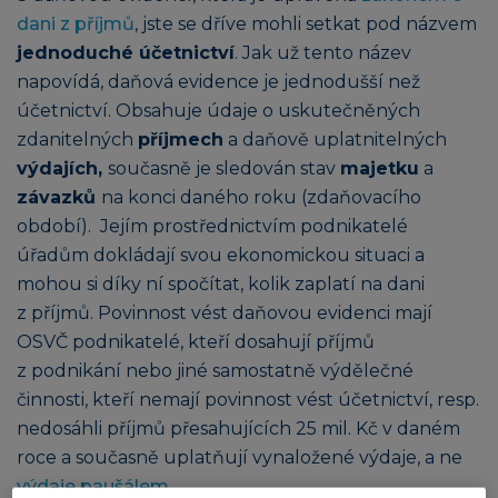
dani z příjmů
, jste se dříve mohli setkat pod názvem
jednoduché účetnictví
. Jak už tento název
napovídá, daňová evidence je jednodušší než
účetnictví. Obsahuje údaje o uskutečněných
zdanitelných
příjmech
a daňově uplatnitelných
výdajích,
současně je sledován stav
majetku
a
závazků
na konci daného roku (zdaňovacího
období). Jejím prostřednictvím podnikatelé
úřadům dokládají svou ekonomickou situaci a
mohou si díky ní spočítat, kolik zaplatí na dani
z příjmů. Povinnost vést daňovou evidenci mají
OSVČ podnikatelé, kteří dosahují příjmů
z podnikání nebo jiné samostatně výdělečné
činnosti, kteří nemají povinnost vést účetnictví, resp.
nedosáhli příjmů přesahujících 25 mil. Kč v daném
roce a současně uplatňují vynaložené výdaje, a ne
výdaje paušálem
.