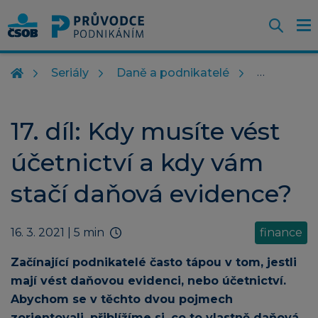
Otevř
O
Z
m
Seriály
Daně a podnikatelé
17. díl: Kdy musíte vést
účetnictví a kdy vám
stačí daňová evidence?
16. 3. 2021
| 5 min
finance
Začínající podnikatelé často tápou v tom, jestli
mají vést daňovou evidenci, nebo účetnictví.
Abychom se v těchto dvou pojmech
zorientovali, přiblížíme si, co to vlastně daňová