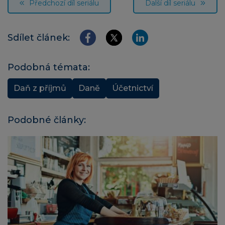
Předchozí díl seriálu
Další díl seriálu
Sdílet článek:
Podobná témata:
Daň z příjmů
Daně
Účetnictví
Podobné články: