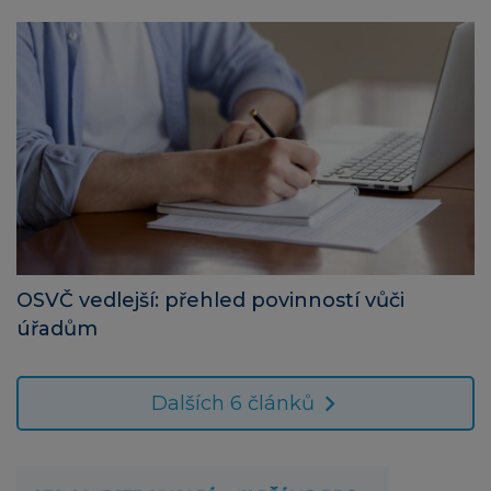
OSVČ vedlejší: přehled povinností vůči
úřadům
Dalších 6 článků