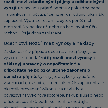
rozdíl mezi zdanitelnými příjmy a odčitatelnými
výdaji
. Příjmy jsou přijaté peníze v pokladně nebo
na bankovním účtu, přičemž je rozhodující okamžik
zaplacení. Výdaji se rozumí úbytek peněžních
prostředků v pokladně nebo na bankovním účtu,
rozhodující je doba zaplacení.
Účetnictví: Rozdíl mezi výnosy a náklady
Základ daně v případě účetnictví se zjišťuje jako
výsledek hospodaření (tj.
rozdíl mezi výnosy a
náklady) upravený o odpočitatelné a
připočitatelné položky určené zákonem o
daních z příjmů
. Výnosy jsou výkony vyjádřené
v korunách, rozhodující není okamžik zaplacení, ale
okamžik provedení výkonu. Za náklady je
považovaná výkonová spotřeba, nákup služeb nebo
práce pracovníků podniku, není rozhodující
okamžik zaplacení, ale okamžik vynaložení nákladů.