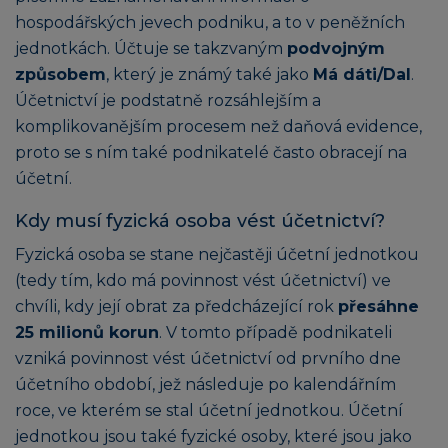
hospodářských jevech podniku, a to v peněžních
jednotkách. Účtuje se takzvaným
podvojným
způsobem
, který je známý také jako
Má dáti/Dal
.
Účetnictví je podstatně rozsáhlejším a
komplikovanějším procesem než daňová evidence,
proto se s ním také podnikatelé často obracejí na
účetní.
Kdy musí fyzická osoba vést účetnictví?
Fyzická osoba se stane nejčastěji účetní jednotkou
(tedy tím, kdo má povinnost vést účetnictví) ve
chvíli, kdy její obrat za předcházející rok
přesáhne
25 milionů korun
. V tomto případě podnikateli
vzniká povinnost vést účetnictví od prvního dne
účetního období, jež následuje po kalendářním
roce, ve kterém se stal účetní jednotkou. Účetní
jednotkou jsou také fyzické osoby, které jsou jako