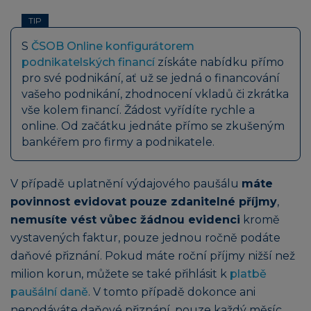
TIP
S
ČSOB Online konfigurátorem
podnikatelských financí
získáte nabídku přímo
pro své podnikání, ať už se jedná o financování
vašeho podnikání, zhodnocení vkladů či zkrátka
vše kolem financí. Žádost vyřídíte rychle a
online. Od začátku jednáte přímo se zkušeným
bankéřem pro firmy a podnikatele.
V případě uplatnění výdajového paušálu
máte
povinnost evidovat pouze zdanitelné příjmy
,
nemusíte vést vůbec žádnou evidenci
kromě
vystavených faktur, pouze jednou ročně podáte
daňové přiznání. Pokud máte roční příjmy nižší než
milion korun, můžete se také přihlásit k
platbě
paušální daně
. V tomto případě dokonce ani
nepodáváte daňové přiznání, pouze každý měsíc