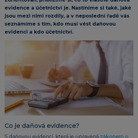
evidence a účetnictví je. Nastíníme si také, jaké
jsou mezi nimi rozdíly, a v neposlední řadě vás
seznámíme s tím, kdo musí vést daňovou
evidenci a kdo účetnictví.
Co je daňová evidence?
S daňovou evidencí, která je upravená
zákonem o