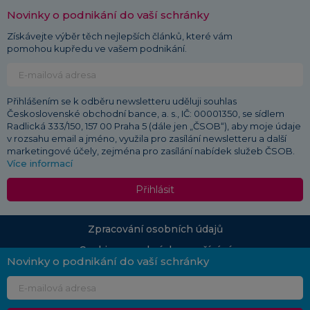
Novinky o podnikání do vaší schránky
Získávejte výběr těch nejlepších článků, které vám
pomohou kupředu ve vašem podnikání.
Přihlášením se k odběru newsletteru uděluji souhlas
Československé obchodní bance, a. s., IČ: 00001350, se sídlem
Radlická 333/150, 157 00 Praha 5 (dále jen „ČSOB“), aby moje údaje
v rozsahu email a jméno, využila pro zasílání newsletteru a další
marketingové účely, zejména pro zasílání nabídek služeb ČSOB.
Více informací
Přihlásit
Zpracování osobních údajů
Cookies a podmínky používání
Novinky o podnikání do vaší schránky
© 2026 ČSOB
Průvodce podnikáním | Vydává: Československá obchodní banka, a. s., Radlická 333/150,
150 57 Praha 5 | Redakce:
pruvodcepodnikanim.info@csob.cz
| Vlastníkem portálu