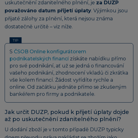
uskutečnění zdanitelného plnění, je
za DUZP
považováno datum přijetí úplaty
. Výjimkou jsou
přijaté zálohy za plnění, která nejsou známa
dostatečně určitě – viz níže.
TIP
S
ČSOB Online konfigurátorem
podnikatelských financí
získáte nabídku přímo
pro své podnikání, ať už se jedná o financování
vašeho podnikání, zhodnocení vkladů či zkrátka
vše kolem financí. Žádost vyřídíte rychle a
online. Od začátku jednáte přímo se zkušeným
bankéřem pro firmy a podnikatele.
Jak určit DUZP, pokud k přijetí úplaty dojde
až po uskutečnění zdanitelného plnění?
U dodání zboží je v tomto případě DUZP typicky
dnem převodu práva nakládat se zbožím jako