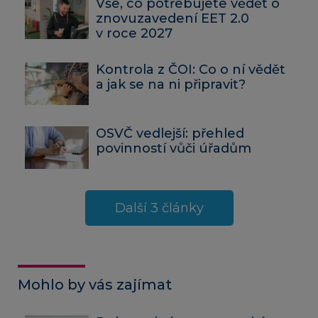
Vše, co potřebujete vědět o
znovuzavedení EET 2.0
v roce 2027
Kontrola z ČOI: Co o ní vědět
a jak se na ni připravit?
OSVČ vedlejší: přehled
povinností vůči úřadům
Další 3 články
Mohlo by vás zajímat