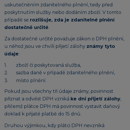
uskutečněním zdanitelného plnění, tedy před
poskytnutím služby nebo dodáním zboží. V tomto
případě se
rozlišuje, zda je zdanitelné plnění
dostatečně určité
.
Za dostatečně určité považuje zákon o DPH plnění,
u něhož jsou ve chvíli přijetí zálohy
známy tyto
údaje
:
zboží či poskytovaná služba,
sazba daně v případě zdanitelného plnění,
místo plnění.
Pokud jsou všechny tři údaje známy, povinnost
přiznat a odvést DPH vzniká
ke dni přijetí zálohy
,
přičemž plátce DPH má povinnost vystavit daňový
doklad k přijaté platbě do 15 dnů.
Druhou výjimkou, kdy plátci DPH nevzniká