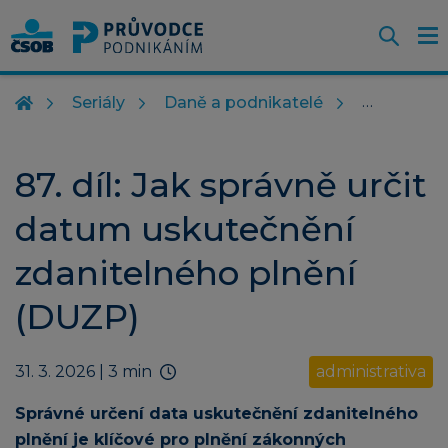
Otevř
O
Z
m
Seriály
Daně a podnikatelé
87. díl: Jak správně určit
datum uskutečnění
zdanitelného plnění
(DUZP)
31. 3. 2026
| 3 min
administrativa
Správné určení data uskutečnění zdanitelného
plnění je klíčové pro plnění zákonných