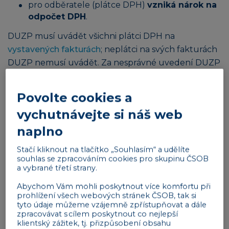
pro odběratele (plátce DPH)
vzniká nárok na
odpočet DPH
.
DUZP musí uvádět všichni plátci DPH na
vystavených fakturách
; neplátci na svých fakturách
DUZP nemusí uvádět. Za nesprávné uvedení DUZP
hrozí vysoké sankce.
Povolte cookies a
Reklama
vychutnávejte si náš web
naplno
Stačí kliknout na tlačítko „Souhlasím“ a udělíte
souhlas se zpracováním cookies pro skupinu ČSOB
a vybrané třetí strany.
Vliv DUZP na práva a povinnosti plátců
Abychom Vám mohli poskytnout více komfortu při
prohlížení všech webových stránek ČSOB, tak si
DPH
tyto údaje můžeme vzájemně zpřístupňovat a dále
zpracovávat s cílem poskytnout co nejlepší
Pro plátce DPH – dodavatele i odběratele – je DUZP
klientský zážitek, tj. přizpůsobení obsahu