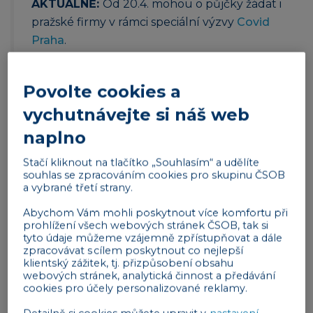
AKTUÁLNĚ:
Od 20.4. mohou o půjčky žádat i
pražské firmy v rámci speciální výzvy
Covid
Praha
.
Co je program COVID II?
Povolte cookies a
COVID II je
vládní program na podporu malých a
vychutnávejte si náš web
středních podnikatelů
, které zasáhla krize
naplno
v souvislosti s pandemií a nouzovým stavem.
V programu je nyní 5 miliard Kč, navýšení o dalších
Stačí kliknout na tlačítko „Souhlasím“ a udělíte
souhlas se zpracováním cookies pro skupinu ČSOB
10 miliard je v jednání.
a vybrané třetí strany.
Program je financován ze strukturálních fondů EU
Abychom Vám mohli poskytnout více komfortu při
v rámci operačního programu Podnikání a inovace
prohlížení všech webových stránek ČSOB, tak si
tyto údaje můžeme vzájemně zpřístupňovat a dále
pro konkurenceschopnost, a proto
není určený na
zpracovávat s cílem poskytnout co nejlepší
realizaci projektů na území hlavního města
klientský zážitek, tj. přizpůsobení obsahu
webových stránek, analytická činnost a předávání
Prahy
. O rozšíření programu pro území hl. m. Prahy
cookies pro účely personalizované reklamy.
píšeme v tomto článku
.