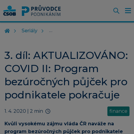
Otevř
O
Z
m
Seriály
3. díl: AKTUALIZOVÁNO:
COVID II: Program
bezúročných půjček pro
podnikatele pokračuje
1. 4. 2020
| 2 min
finance
Kvůli vysokému zájmu vláda ČR naváže na
program bezúročných půjček pro podnikatele