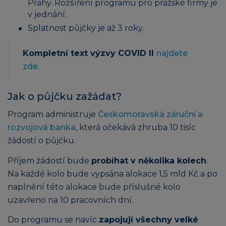
Prahy. Rozšíření programu pro pražské firmy je
v jednání.
Splatnost půjčky je až 3 roky.
Kompletní text výzvy COVID II
najdete
zde.
Jak o půjčku zažádat?
Program administruje
Českomoravská záruční a
rozvojová banka
, která očekává zhruba 10 tisíc
žádostí o půjčku.
Příjem žádostí bude
probíhat v několika kolech
.
Na každé kolo bude vypsána alokace 1,5 mld Kč a po
naplnění této alokace bude příslušné kolo
uzavřeno na 10 pracovních dní.
Do programu se navíc
zapojují všechny velké