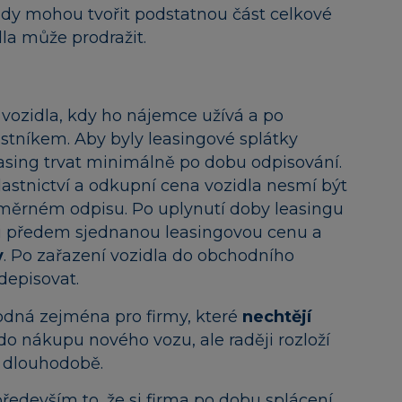
ady mohou tvořit podstatnou část celkové
dla může prodražit.
 vozidla, kdy ho nájemce užívá a po
astníkem. Aby byly leasingové splátky
asing trvat minimálně po dobu odpisování.
astnictví a odkupní cena vozidla nesmí být
oměrném odpisu. Po uplynutí doby leasingu
sti předem sjednanou leasingovou cenu a
y
. Po zařazení vozidla do obchodního
depisovat.
hodná zejména pro firmy, které
nechtějí
do nákupu nového vozu, ale raději rozloží
t dlouhodobě.
ředevším to, že si firma po dobu splácení