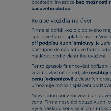
počáteční investice
bez možnosti ro
časového období
.
Koupě vozidla na úvěr
Firma si pořídí vozidlo do svého m
splácí ve formě splátek úvěru. Vozi
při podpisu kupní smlouvy
, je za
postupně do nákladů ve formě odpi
nakládat podle vlastního uvážení.
Tento způsob financování pořízení v
vozidlo vlastnit ihned, ale
nechtějí
cenu jednorázově
z vlastních pros
umožňuje rozložit splácení pořizova
Nevýhodou pořízení vozidla na úvěr
cena. Firma nesplácí pouze kupní ce
Výše nákladů souvisejících s úroky 