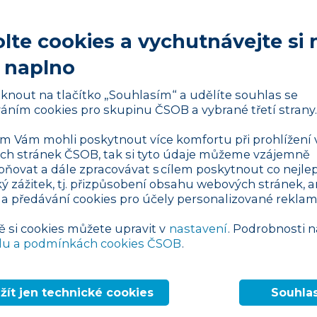
lte cookies a vychutnávejte si 
 naplno
liknout na tlačítko „Souhlasím“ a udělíte souhlas se
dků
áním cookies pro skupinu ČSOB a vybrané třetí strany.
 Vám mohli poskytnout více komfortu při prohlížení 
h stránek ČSOB, tak si tyto údaje můžeme vzájemně
pňovat a dále zpracovávat s cílem poskytnout co nejlep
ký zážitek, tj. přizpůsobení obsahu webových stránek, a
 a předávání cookies pro účely personalizované reklam
idla
ě si cookies můžete upravit v
nastavení
. Podrobnosti n
du a podmínkách cookies ČSOB
.
žít jen technické cookies
Souhla