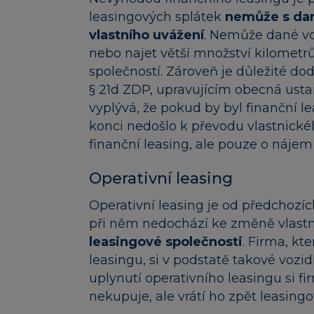
leasingových splátek
nemůže s dan
vlastního uvážení
. Nemůže dané vozi
nebo najet větší množství kilometr
společností. Zároveň je důležité d
§ 21d ZDP, upravujícím obecná usta
vyplývá, že pokud by byl finanční 
konci nedošlo k převodu vlastnické
finanční leasing, ale pouze o nájem 
Operativní leasing
Operativní leasing je od předchozíc
při něm nedochází ke změně vlastn
leasingové společnosti
. Firma, kt
leasingu, si v podstatě takové vozi
uplynutí operativního leasingu si f
nekupuje, ale vrátí ho zpět leasingo