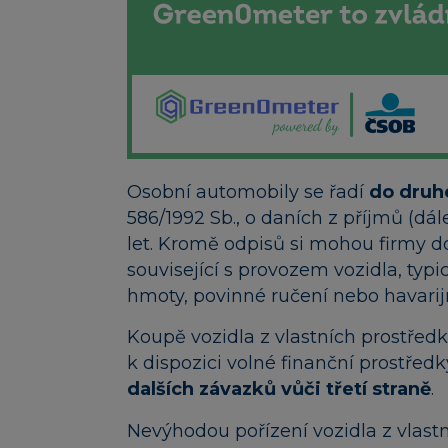
Osobní automobily se řadí
do druh
586/1992 Sb., o daních z příjmů (d
let. Kromě odpisů si mohou firmy do
související s provozem vozidla, typ
hmoty, povinné ručení nebo havarijn
Koupě vozidla z vlastních prostřed
k dispozici volné finanční prostředk
dalších závazků vůči třetí straně
.
Nevýhodou pořízení vozidla z vlast