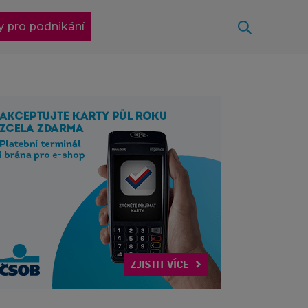
Otevřít
y pro podnikání