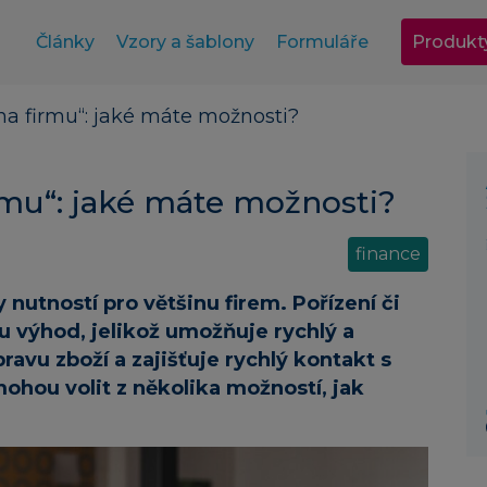
Články
Vzory a šablony
Formuláře
Produkt
„na firmu“: jaké máte možnosti?
irmu“: jaké máte možnosti?
finance
 nutností pro většinu firem. Pořízení či
du výhod, jelikož umožňuje rychlý a
avu zboží a zajišťuje rychlý kontakt s
mohou volit z několika možností, jak