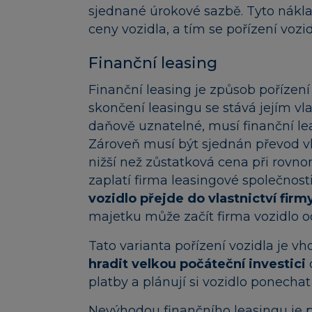
sjednané úrokové sazbě. Tyto nákl
ceny vozidla, a tím se pořízení vozi
Finanční leasing
Finanční leasing je způsob pořízení
skončení leasingu se stává jejím vl
daňově uznatelné, musí finanční le
Zároveň musí být sjednán převod vl
nižší než zůstatková cena při rovn
zaplatí firma leasingové společno
vozidlo přejde do vlastnictví firm
majetku může začít firma vozidlo o
Tato varianta pořízení vozidla je v
hradit velkou počáteční investici
platby a plánují si vozidlo ponecha
Nevýhodou finančního leasingu je p