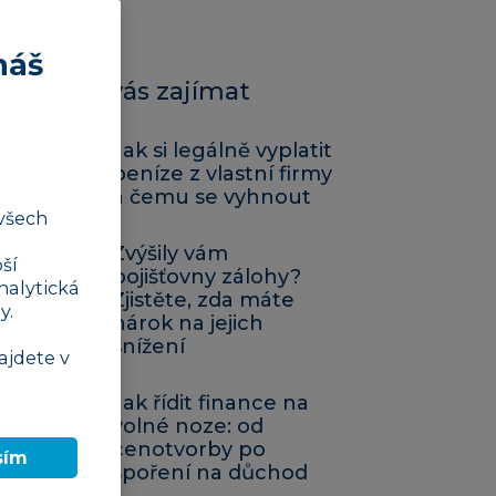
náš
Mohlo by vás zajímat
Jak si legálně vyplatit
peníze z vlastní firmy
a čemu se vyhnout
všech
Zvýšily vám
ší
pojišťovny zálohy?
nalytická
Zjistěte, zda máte
y.
nárok na jejich
snížení
ajdete v
Jak řídit finance na
volné noze: od
cenotvorby po
sím
spoření na důchod