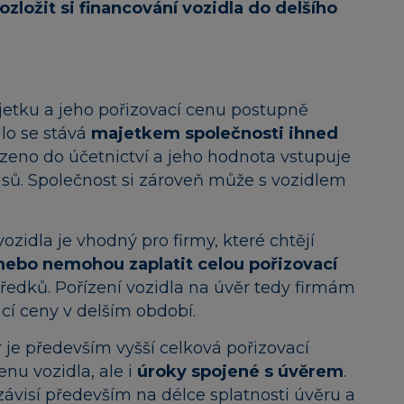
zložit si financování vozidla do delšího
ajetku a jeho pořizovací cenu postupně
dlo se stává
majetkem společnosti ihned
řazeno do účetnictví a jeho hodnota vstupuje
sů. Společnost si zároveň může s vozidlem
ozidla je vhodný pro firmy, které chtějí
 nebo nemohou zaplatit celou pořizovací
tředků. Pořízení vozidla na úvěr tedy firmám
cí ceny v delším období.
 je především vyšší celková pořizovací
nu vozidla, ale i
úroky spojené s úvěrem
.
závisí především na délce splatnosti úvěru a