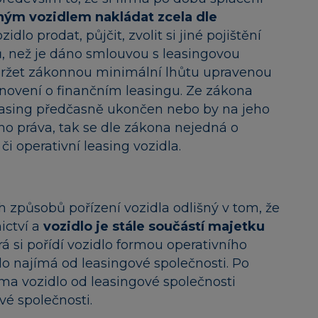
ým vozidlem nakládat zcela dle
dlo prodat, půjčit, zvolit si jiné pojištění
ů, než je dáno smlouvou s leasingovou
održet zákonnou minimální lhůtu upravenou
novení o finančním leasingu. Ze zákona
leasing předčasně ukončen nebo by na jeho
ho práva, tak se dle zákona nejedná o
či operativní leasing vozidla.
h způsobů pořízení vozidla odlišný v tom, že
ictví a
vozidlo je stále součástí majetku
erá si pořídí vozidlo formou operativního
dlo najímá od leasingové společnosti. Po
irma vozidlo od leasingové společnosti
vé společnosti.