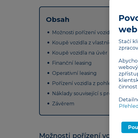
Povo
Obsah
web
Možnosti pořízení vozidla
Stačí k
Koupě vozidla z vlastních prostře
zpracov
Koupě vozidla na úvěr
Abychom
Finanční leasing
webovýc
Operativní leasing
zpřístu
klients
Pořízení vozidla z pohledu DPH
činnost
Náklady související s provozem voz
Detailn
Závěrem
Přehle
Pou
Možnosti pořízení vozidla