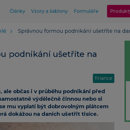
Články
Vzory a šablony
Formuláře
Produkt
elé
Správnou formou podnikání ušetříte na dan
ou podnikání ušetříte na
finance
, ale občas i v průběhu podnikání před
 samostatně výdělečně činnou nebo si
da se mu vyplatí být dobrovolným plátcem
erá dokážou na daních ušetřit tisíce.