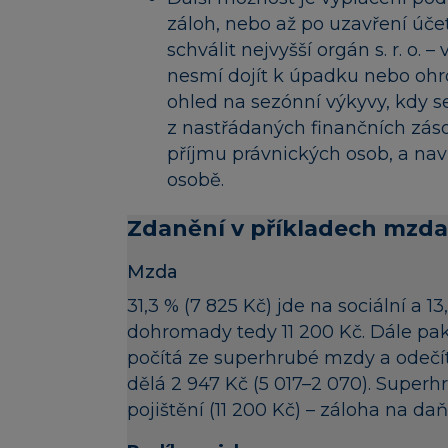
záloh, nebo až po uzavření úče
schválit nejvyšší orgán s. r. o
nesmí dojít k úpadku nebo ohro
ohled na sezónní výkyvy, kdy se
z nastřádaných finančních záso
příjmu právnických osob, a naví
osobě.
Zdanění v příkladech mzda 
Mzda
31,3 % (7 825 Kč) jde na sociální a 13
dohromady tedy 11 200 Kč. Dále pak 
počítá ze superhrubé mzdy a odečítá
dělá 2 947 Kč (5 017–2 070). Superh
pojištění (11 200 Kč) – záloha na da