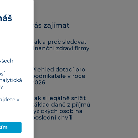
náš
Mohlo by vás zajímat
Jak a proč sledovat
finanční zdraví firmy
všech
Přehled dotací pro
ší
podnikatele v roce
nalytická
2026
y.
Jak si legálně snížit
ajdete v
základ daně z příjmů
fyzických osob na
poslední chvíli
sím