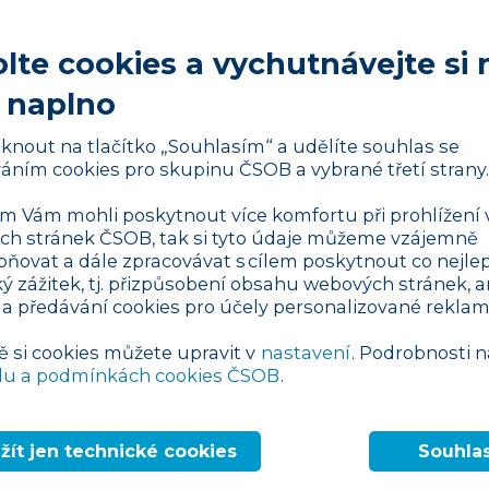
začátku jasno v jednotlivých formách
ácením zisku pojí, abyste si udělali
lte cookies a vychutnávejte si 
dani a který typ podnikání je tím pádem pro
 naplno
liknout na tlačítko „Souhlasím“ a udělíte souhlas se
 OSVČ
áním cookies pro skupinu ČSOB a vybrané třetí strany.
, které se pohybují v rozmezí 15 000 Kč až 1
 Vám mohli poskytnout více komfortu při prohlížení 
anění. OSVČ si mohou vybrat, zda uplatní
h stránek ČSOB, tak si tyto údaje můžeme vzájemně
 nichž není potřeba vedení daňové evidence.
pňovat a dále zpracovávat s cílem poskytnout co nejlep
tku, která pro rok 2019 činí 1 569 552 Kč,
ký zážitek, tj. přizpůsobení obsahu webových stránek, a
 a předávání cookies pro účely personalizované reklam
ní daň.
ě si cookies můžete upravit v
nastavení
. Podrobnosti n
 zisku
du a podmínkách cookies ČSOB
.
ádí 19% daň z příjmu právnických osob.
nvestičních, podílových a penzijních fondů,
žít jen technické cookies
Souhla
 zdanění ve výši 15 % probíhá při vyplácení