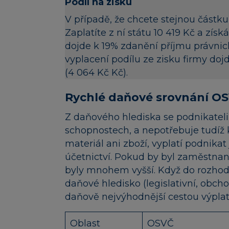
Podíl na zisku
V případě, že chcete stejnou částku
Zaplatíte z ní státu 10 419 Kč a zís
dojde k 19% zdanění příjmu právnick
vyplacení podílu ze zisku firmy doj
(4 064 Kč Kč).
Rychlé daňové srovnání OSVČ
Z daňového hlediska se podnikateli,
schopnostech, a nepotřebuje tudíž 
materiál ani zboží, vyplatí podnikat
účetnictví. Pokud by byl zaměstnanc
byly mnohem vyšší. Když do rozhodo
daňové hledisko (legislativní, obchodn
daňově nejvýhodnější cestou výplata
Oblast
OSVČ