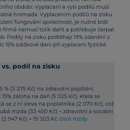
tního období. Vyplacení a výši podílů musí
. – valná hromada. Vyplacením podílů na zisku
žení fungování společnosti, je nutné brát
 firmě nemusí tolik dařit a potřebuje čerpat
b. Podíly na zisku podléhají 19% zdanění z
c 15% srážkové dani při vyplacení fyzické
vs. podíl na zisku
,5 % (3 375 Kč) na zdravotní pojištění,
15% záloha na daň (5 025 Kč), která se
 se z ní sleva na poplatníka (2 070 Kč), což
rubá mzda (33 450 Kč) – zdravotní a sociální
ň (2 947 Kč) = 19 303 Kč
čisté mzdy
.