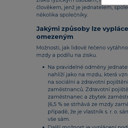
zisku fyzickým osobám, nehledě na t
člověkem, jenž je jednatelem, spo
několika společníky.
Jakými způsoby lze vypláce
omezeným
Možnosti, jak lidově řečeno vytáhno
mzdy a podílu na zisku.
Na pravidelné odměny jednatele
nahlíží jako na mzdu, která vzni
na sociální a zdravotní pojiště
zaměstnanců. Zdravotní pojiště
zaměstnanec a zbytek zaměstnav
(6,5 % se strhává ze mzdy zamě
případě, že je vlastník s. r. o.
vše sám.
Další možnost je vyplácení pod