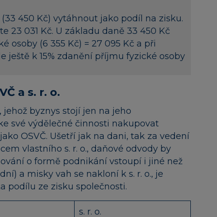
 (33 450 Kč) vytáhnout jako podíl na zisku.
káte 23 031 Kč. U základu daně 33 450 Kč
é osoby (6 355 Kč) = 27 095 Kč a při
de ještě k 15% zdanění příjmu fyzické osoby
 a s. r. o.
 jehož byznys stojí jen na jeho
ke své výdělečné činnosti nakupovat
 jako OSVČ. Ušetří jak na dani, tak za vedení
em vlastního s. r. o., daňové odvody by
vání o formě podnikání vstoupí i jiné než
í) a misky vah se nakloní k s. r. o., je
 podílu ze zisku společnosti.
s. r. o.