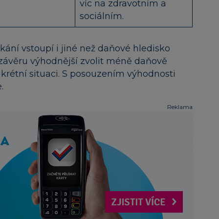
víc na zdravotním a
sociálním.
ání vstoupí i jiné než daňové hledisko
v závěru výhodnější zvolit méně daňově
nkrétní situaci. S posouzením výhodnosti
.
Reklama