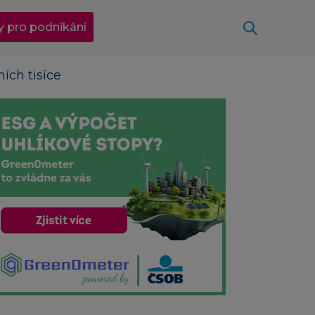
Otevřít
y pro podnikání
ích tisíce