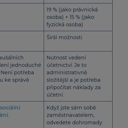
19 % (jako právnická
osoba) + 15 % (jako
fyzická osoba)
Širší možnosti
aušálních
Nutnost vedení
dení jednoduché
účetnictví. Je to
 Není potřeba
administrativně
tu ke správě
složitější a je potřeba
připočítat náklady za
účetní.
sociální
Když jste sám sobě
tění
.
zaměstnavatelem,
odvedete dohromady