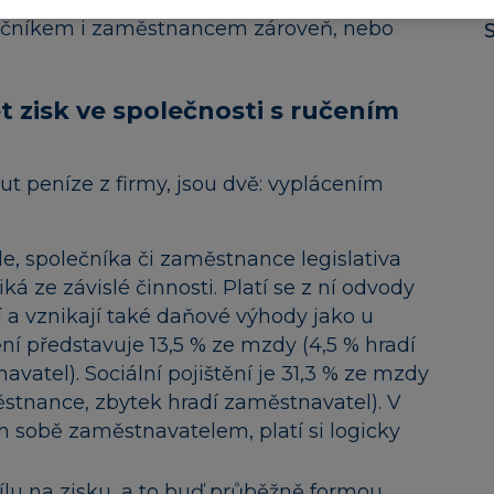
o, jestli je firma tvořena jen jedním
lečníkem i zaměstnancem zároveň, nebo
t zisk ve společnosti s ručením
ut peníze z firmy, jsou dvě: vyplácením
, společníka či zaměstnance legislativa
ká ze závislé činnosti. Platí se z ní odvody
ní a vznikají také daňové výhody jako u
ní představuje 13,5 % ze mzdy (4,5 % hradí
atel). Sociální pojištění je 31,3 % ze mzdy
stnance, zbytek hradí zaměstnavatel). V
 sám sobě zaměstnavatelem, platí si logicky
ílu na zisku, a to buď průběžně formou