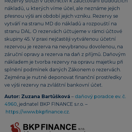
Rezervy slouží v účetnictví k zaúčtování budoucích
nákladů, u kterých víme účel, ale neznáme jejich
přesnou výši ani období jejich vzniku. Rezervy se
vytváří na stranu MD do nákladů a rozpouští na
stranu DAL. O rezervách účtujeme v rámci účtové
skupiny 45. V praxi nejčastěji vytvářenou účetní
rezervou je rezerva na nevybranou dovolenou, na
záruční opravy a rezerva na daň z příjmů. Daňovým
nákladem je tvorba rezervy na opravu majetku při
splnění podmínek daných Zákonem o rezervách.
Zejména je nutné deponovat finanční prostředky
ve výši rezervy na zvláštní bankovní účet.
Autor: Zuzana Bartůšková
–
daňový poradce ev. č.
4960
, jednatel BKP FINANCE s.r.o. –
https://www.bkpfinance.cz
.