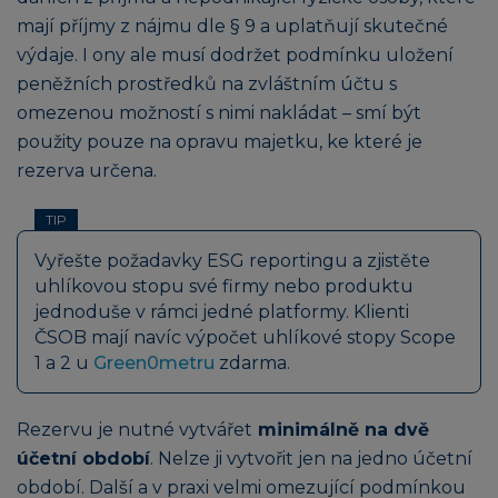
mají příjmy z nájmu dle § 9 a uplatňují skutečné
výdaje. I ony ale musí dodržet podmínku uložení
peněžních prostředků na zvláštním účtu s
omezenou možností s nimi nakládat – smí být
použity pouze na opravu majetku, ke které je
rezerva určena.
TIP
Vyřešte požadavky ESG reportingu a zjistěte
uhlíkovou stopu své firmy nebo produktu
jednoduše v rámci jedné platformy. Klienti
ČSOB mají navíc výpočet uhlíkové stopy Scope
1 a 2 u
Green0metru
zdarma.
Rezervu je nutné vytvářet
minimálně na dvě
účetní období
. Nelze ji vytvořit jen na jedno účetní
období. Další a v praxi velmi omezující podmínkou