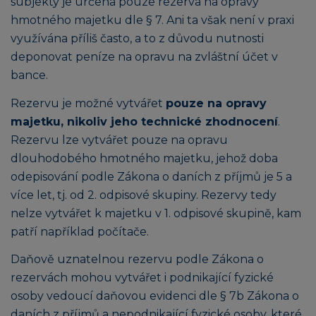
subjekty je určena pouze rezerva na opravy
hmotného majetku dle § 7. Ani ta však není v praxi
využívána příliš často, a to z důvodu nutnosti
deponovat peníze na opravu na zvláštní účet v
bance.
Rezervu je možné vytvářet
pouze na opravy
majetku, nikoliv jeho technické zhodnocení
.
Rezervu lze vytvářet pouze na opravu
dlouhodobého hmotného majetku, jehož doba
odepisování podle Zákona o daních z příjmů je 5 a
více let, tj. od 2. odpisové skupiny. Rezervy tedy
nelze vytvářet k majetku v 1. odpisové skupině, kam
patří například počítače.
Daňově uznatelnou rezervu podle Zákona o
rezervách mohou vytvářet i podnikající fyzické
osoby vedoucí daňovou evidenci dle § 7b Zákona o
daních z příjmů a nepodnikající fyzické osoby, které