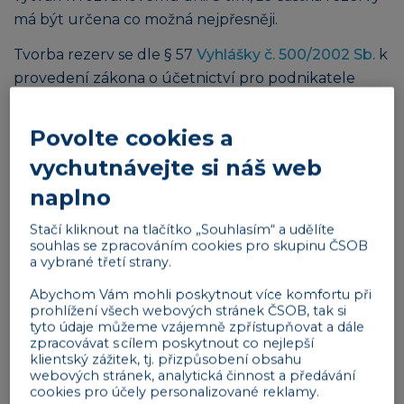
má být určena co možná nejpřesněji.
Tvorba rezerv se dle § 57
Vyhlášky č. 500/2002 Sb.
k
provedení zákona o účetnictví pro podnikatele
účtuje na vrub nákladů – na
stranu MÁ DÁTI
nákladového účtu
. Snížení nebo zrušení rezerv se
Povolte cookies a
účtuje ve prospěch nákladů – na
stranu DAL
vychutnávejte si náš web
nákladového účtu
.
naplno
Reklama
Stačí kliknout na tlačítko „Souhlasím“ a udělíte
souhlas se zpracováním cookies pro skupinu ČSOB
a vybrané třetí strany.
Abychom Vám mohli poskytnout více komfortu při
prohlížení všech webových stránek ČSOB, tak si
tyto údaje můžeme vzájemně zpřístupňovat a dále
zpracovávat s cílem poskytnout co nejlepší
klientský zážitek, tj. přizpůsobení obsahu
Účet rezerv nesmí mít aktivní zůstatek – to
webových stránek, analytická činnost a předávání
znamená, že rozpuštěná nebo vyčerpaná rezerva
cookies pro účely personalizované reklamy.