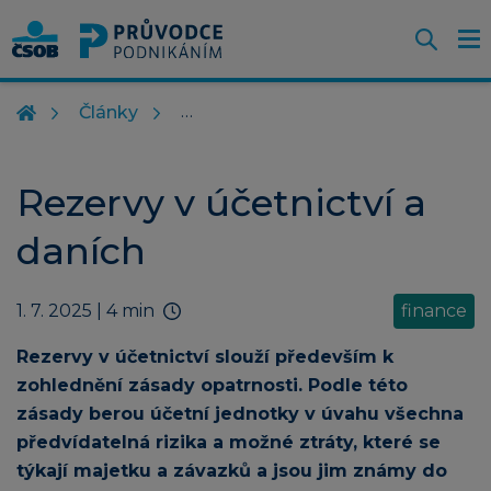
Otevř
O
Z
m
Články
Rezervy v účetnictví a
daních
1. 7. 2025
| 4 min
finance
Rezervy v účetnictví slouží především k
zohlednění zásady opatrnosti. Podle této
zásady berou účetní jednotky v úvahu všechna
předvídatelná rizika a možné ztráty, které se
týkají majetku a závazků a jsou jim známy do