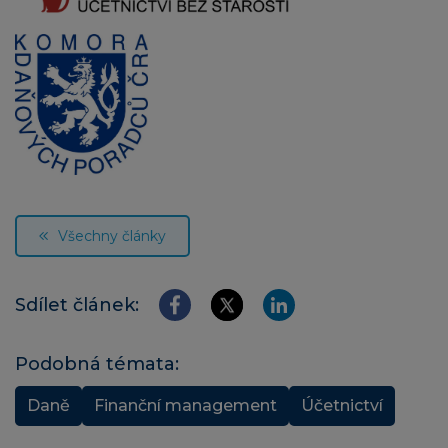
Všechny články
Sdílet článek:
Podobná témata:
Daně
Finanční management
Účetnictví