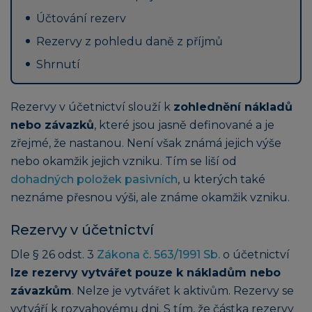
Účtování rezerv
Rezervy z pohledu daně z příjmů
Shrnutí
Rezervy v účetnictví slouží k
zohlednění nákladů
nebo závazků
, které jsou jasně definované a je
zřejmé, že nastanou. Není však známá jejich výše
nebo okamžik jejich vzniku. Tím se liší od
dohadných položek pasivních
, u kterých také
neznáme přesnou výši, ale známe okamžik vzniku.
Rezervy v účetnictví
Dle § 26 odst. 3
Zákona č. 563/1991 Sb.
o účetnictví
lze rezervy vytvářet pouze k nákladům nebo
závazkům
. Nelze je vytvářet k aktivům. Rezervy se
vytváří k rozvahovému dni. S tím, že částka rezervy