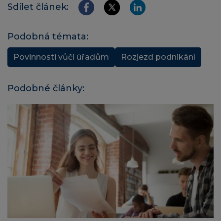
Sdílet článek:
Podobná témata:
Povinnosti vůči úřadům
Rozjezd podnikání
Podobné články: