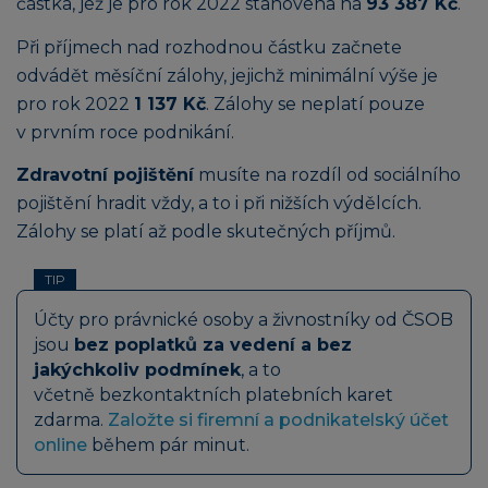
částka, jež je pro rok 2022 stanovena na
93 387 Kč
.
Při příjmech nad rozhodnou částku začnete
odvádět měsíční zálohy, jejichž minimální výše je
pro rok 2022
1 137 Kč
. Zálohy se neplatí pouze
v prvním roce podnikání.
Zdravotní pojištění
musíte na rozdíl od sociálního
pojištění hradit vždy, a to i při nižších výdělcích.
Zálohy se platí až podle skutečných příjmů.
TIP
Účty pro právnické osoby a živnostníky od ČSOB
jsou
bez poplatků za vedení a bez
jakýchkoliv podmínek
, a to
včetně bezkontaktních platebních karet
zdarma.
Založte si firemní a podnikatelský účet
online
během pár minut.