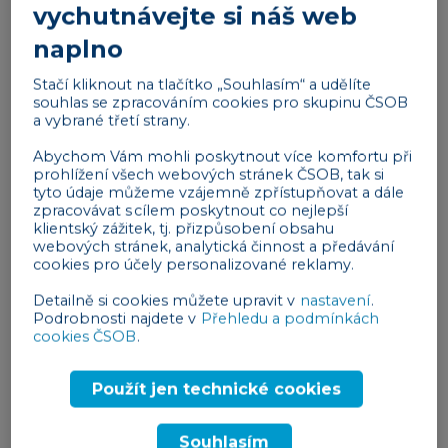
budované kontakty a pokračovat v tom, co jste
vychutnávejte si náš web
dělali dříve, ale například v omezené míře.
naplno
Pokud teprve začínáte podnikat, můžete
využít
Stačí kliknout na tlačítko „Souhlasím“ a udělíte
své znalosti a dovednosti
a začít soukromě
souhlas se zpracováním cookies pro skupinu ČSOB
a vybrané třetí strany.
doučovat jazyky nebo šít hračky pro děti, vyrábět
dřevěné dekorace apod. Podnikat můžete také
Abychom Vám mohli poskytnout více komfortu při
třeba v účetnictví, administrativě nebo obchodu.
prohlížení všech webových stránek ČSOB, tak si
tyto údaje můžeme vzájemně zpřístupňovat a dále
Především ženy si v důchodu mnohdy přivydělávají
zpracovávat s cílem poskytnout co nejlepší
hlídáním dětí nebo úklidem.
klientský zážitek, tj. přizpůsobení obsahu
webových stránek, analytická činnost a předávání
cookies pro účely personalizované reklamy.
Reklama
Detailně si cookies můžete upravit v
nastavení
.
Podrobnosti najdete v
Přehledu a podmínkách
cookies ČSOB
.
Použít jen technické cookies
Specifika podnikání v důchodu: Živnost
Souhlasím