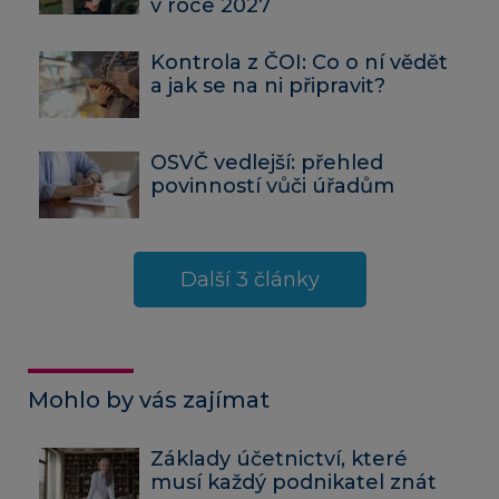
v roce 2027
Kontrola z ČOI: Co o ní vědět
a jak se na ni připravit?
OSVČ vedlejší: přehled
povinností vůči úřadům
Další 3 články
Mohlo by vás zajímat
Základy účetnictví, které
musí každý podnikatel znát