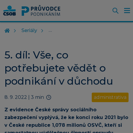
Otevř
O
Z
m
Seriály
5. díl: Vše, co
potřebujete vědět o
podnikání v důchodu
8. 9. 2022
| 3 min
administrativa
Z evidence České správy sociálního
zabezpečení vyplývá, že ke konci roku 2021 bylo
v České republice 1,078 milionů OSVČ, kteří si
samostatnou výdělečnou činností opravdu