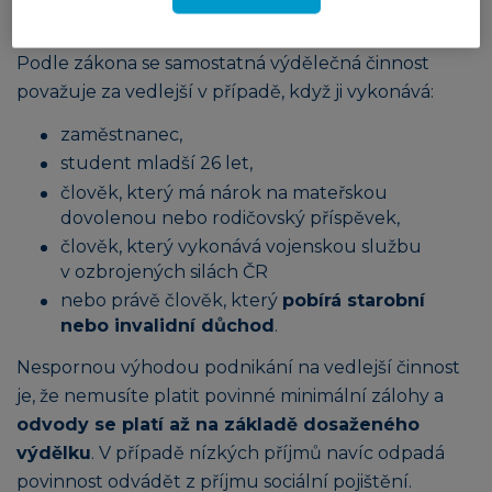
na vedlejší činnost
Podle zákona se samostatná výdělečná činnost
považuje za vedlejší v případě, když ji vykonává:
zaměstnanec,
student mladší 26 let,
člověk, který má nárok na mateřskou
dovolenou nebo rodičovský příspěvek,
člověk, který vykonává vojenskou službu
v ozbrojených silách ČR
nebo právě člověk, který
pobírá starobní
nebo invalidní důchod
.
Nespornou výhodou podnikání na vedlejší činnost
je, že nemusíte platit povinné minimální zálohy a
odvody se platí až na základě dosaženého
výdělku
. V případě nízkých příjmů navíc odpadá
povinnost odvádět z příjmu sociální pojištění.