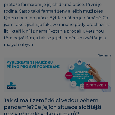
protože farmaření je jejich druhá práce. První je
rodina. Často také farmaří ženy a jejich muži přes
týden chodí do práce. Být farmářem je náročné. Co
jsem také zjistila, je fakt, že mnoho půdy přechází na
lidi, kteří k ní již nemají vztah a prodají ji, většinou
těm největším, a tak se jejich impérium zvětšuje a
malých ubývá.
Reklama
Jak si malí zemědělci vedou během
pandemie? Je jejich situace složitější
než v případě velkofarmářů?