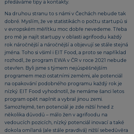
předáváme tipy a kontakty.
Na druhou stranu to s námi v Čechách nebude tak
dobré. Myslím, že ve statistikách o počtu startupů si
v evropském měřítku moc dobře nevedeme. Třeba
pro mě je najít startupy v oblasti agrifoodu každý
rok náročnější a náročnější a objevují se stále stejná
jména. Toho si všiml i EIT Food, a proto se například
rozhodl, že program EWA v ČR v roce 2021 nebude
otevřen. Byli jsme s týmem nejúspěšnějším
programem mezi ostatními zeměmi, ale potenciál
na opakování podobného programu každý rok je
nízký. EIT Food vyhodnotil, že nemáme šanci letos
program opět naplnit a vybral jinou zemi.
Samozřejmě, ten potenciál je zde nižší hned z
několika důvodů – málo žen v agrifoodu na
vedoucích pozicích, nízký potenciál inovací a také
dokola omílaná (ale stále pravdivá) nižší sebedůvěra