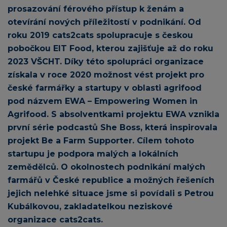
prosazování férového přístup k ženám a
otevírání nových příležitostí v podnikání. Od
roku 2019 cats2cats spolupracuje s českou
pobočkou EIT Food, kterou zajišťuje až do roku
2023 VŠCHT. Díky této spolupráci organizace
získala v roce 2020 možnost vést projekt pro
české farmářky a startupy v oblasti agrifood
pod názvem EWA – Empowering Women in
Agrifood. S absolventkami projektu EWA vznikla
první série podcastů She Boss, která inspirovala
projekt Be a Farm Supporter. Cílem tohoto
startupu je podpora malých a lokálních
zemědělců. O okolnostech podnikání malých
farmářů v České republice a možných řešeních
jejich nelehké situace jsme si povídali s Petrou
Kubálkovou, zakladatelkou neziskové
organizace cats2cats.