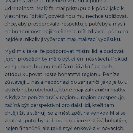
Myslím si, že je to hlavně o vztahu k půdě a
udržitelnosti. Malý farmář přistupuje k půdě jako k
vlastnímu “dítěti”, povětšinou mu nechce ubližovat,
chce, aby prosperovalo, respektuje potřeby a myslí
na budoucnost. Jejich cílem je mít zdravou půdu co
nejdéle, nikoliv ji vyčerpat maximalizací výpěstku.
Myslím si také, že podporovat místní lidi a budovat
jejich prospěch by mělo být cílem nás všech. Pokud
v regionech budou malí farmáři a lidé od nich
budou kupovat, roste bohatství regionu. Peníze
zůstávají u nás a neodchází do zahraničí, jako je to u
služeb nebo obchodu, které mají zahraniční matky.
A když se peníze drží v regionu, region prosperuje,
začíná být perspektivní pro další lidi, kteří tam
chtějí žít a stěhují se z měst zpět na venkov. Mísí se
znalosti, potřeby, kultura a region se stává bohatým,
nejen finančně, ale také myšlenkově a v inovacích.