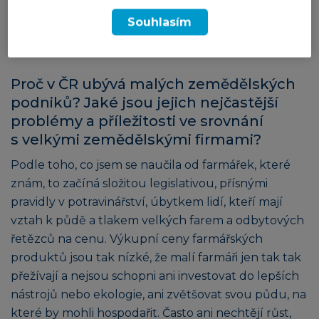
něco podobného vybudovat i u nás. Ten projekt
Souhlasím
zbožňuji, má jenom jednu nevýhodu – dovoz do ČR
není příliš udržitelný.
Proč v ČR ubývá malých zemědělských
podniků? Jaké jsou jejich nejčastější
problémy a příležitosti ve srovnání
s velkými zemědělskými firmami?
Podle toho, co jsem se naučila od farmářek, které
znám, to začíná složitou legislativou, přísnými
pravidly v potravinářství, úbytkem lidí, kteří mají
vztah k půdě a tlakem velkých farem a odbytových
řetězců na cenu. Výkupní ceny farmářských
produktů jsou tak nízké, že malí farmáři jen tak tak
přežívají a nejsou schopni ani investovat do lepších
nástrojů nebo ekologie, ani zvětšovat svou půdu, na
které by mohli hospodařit. Často ani nechtějí růst,