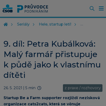
Otevř
O
Z
m
Seriály
Hele, startup letí!
9. díl: Petra Kubálková:
Malý farmář přistupuje
k půdě jako k vlastnímu
dítěti
26. 5. 2021
| 5 min
z praxe / rozhovory
Startup Be a Farm supporter rozjíždí nezisková
organizace cats2cats, která se věnuje