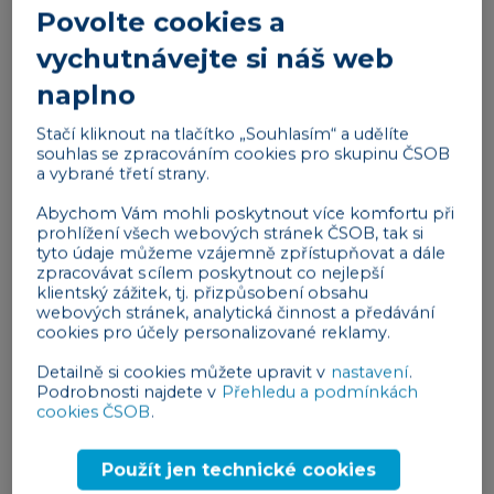
Povolte cookies a
Hubem
, zde v ČR vedeným VŠCHT, na soutěžíchRIS
vychutnávejte si náš web
Innovation Prizes. Pomáhala jsem hledat startupy a
mentory pro jejich program, takže jsem začala
naplno
mapovat oblast zemědělství a téma mě uhranulo.
Stačí kliknout na tlačítko „Souhlasím“ a udělíte
Potkávala jsem tam mnoho neuvěřitelně šikovných
souhlas se zpracováním cookies pro skupinu ČSOB
lidí, co chtěli zdravější, chutnější a udržitelné
a vybrané třetí strany.
potraviny. V roce 2020 jsem se úspěšně ucházela o
Abychom Vám mohli poskytnout více komfortu při
organizaci speciálního programu pro startupy
prohlížení všech webových stránek ČSOB, tak si
tyto údaje můžeme vzájemně zpřístupňovat a dále
vedené ženami:
EWA – Empowering Women in
zpracovávat s cílem poskytnout co nejlepší
Agrifood
a díky této spolupráci přímo s polskou
klientský zážitek, tj. přizpůsobení obsahu
webových stránek, analytická činnost a předávání
centrálou jsem začala mapovat zemědělství a
cookies pro účely personalizované reklamy.
potravinářství a hledat farmářky a inovátorky. Jak
jsem s nimi mluvila během programu, fandila jim a
Detailně si cookies můžete upravit v
nastavení
.
Podrobnosti najdete v
Přehledu a podmínkách
podporovala je, chtěla jsem je podpořit víc. Našla
cookies ČSOB
.
jsem platformu ve Španělsku, která unikátně
pomáhá malým a lokálním farmářům. Natolik mě
Použít jen technické cookies
inspirovala, že jsem se rozhodla, že s týmem zkusím