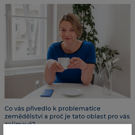
Co vás přivedlo k problematice
zemědělství a proč je tato oblast pro vás
zajímavá?
Od roku 2019 jsem spolupracovala s
EIT Food