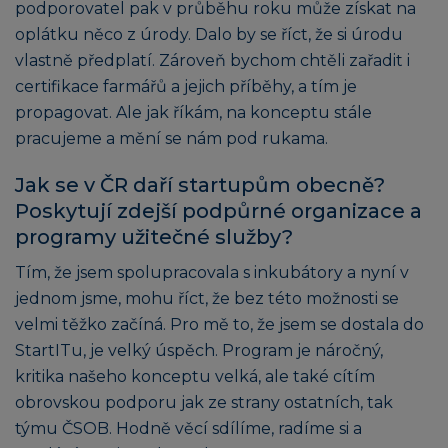
podporovatel pak v průběhu roku může získat na
oplátku něco z úrody. Dalo by se říct, že si úrodu
vlastně předplatí. Zároveň bychom chtěli zařadit i
certifikace farmářů a jejich příběhy, a tím je
propagovat. Ale jak říkám, na konceptu stále
pracujeme a mění se nám pod rukama.
Jak se v ČR daří startupům obecně?
Poskytují zdejší podpůrné organizace a
programy užitečné služby?
Tím, že jsem spolupracovala s inkubátory a nyní v
jednom jsme, mohu říct, že bez této možnosti se
velmi těžko začíná. Pro mě to, že jsem se dostala do
StartITu, je velký úspěch. Program je náročný,
kritika našeho konceptu velká, ale také cítím
obrovskou podporu jak ze strany ostatních, tak
týmu ČSOB. Hodně věcí sdílíme, radíme si a