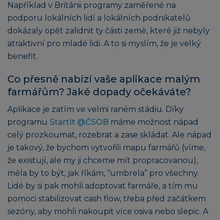
Například v Británii programy zaměřené na
podporu lokálních lidí a lokálních podnikatelů
dokázaly opět zalidnit ty části země, které již nebyly
atraktivní pro mladé lidi. A to si myslím, že je velký
benefit.
Co přesně nabízí vaše aplikace malým
farmářům? Jaké dopady očekáváte?
Aplikace je zatím ve velmi raném stádiu. Díky
programu
StartIt @ČSOB
máme možnost nápad
celý prozkoumat, rozebrat a zase skládat. Ale nápad
je takový, že bychom vytvořili mapu farmářů (víme,
že existují, ale my ji chceme mít propracovanou),
měla by to být, jak říkám, “umbrela” pro všechny.
Lidé by si pak mohli adoptovat farmáře, a tím mu
pomoci stabilizovat cash flow, třeba před začátkem
sezóny, aby mohli nakoupit více osiva nebo slepic. A