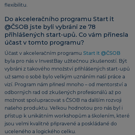
flexibilitu.
Do akceleračního programu Start it
@ČSOB jste byli vybráni ze 78
přihlášených start-upů. Co vám přinesla
účast v tomto programu?
Účast v akceleračním programu
Start it @ČSOB
byla pro nás v InvestBay užitečnou zkušeností. Být
vybráni z takového množství přihlášených start-upů
už samo o sobě bylo velkým uznáním naší práce a
vizí. Program nám přinesl mnoho – od mentorství a
odborných rad od zkušených profesionálů až po
možnost spolupracovat s ČSOB na dalším rozvoji
našeho produktu. Velkou hodnotou pro nás byl i
přístup k unikátním workshopům a školením, které
jsou velmi kvalitně připravené a poskládané do
uceleného a logického celku.