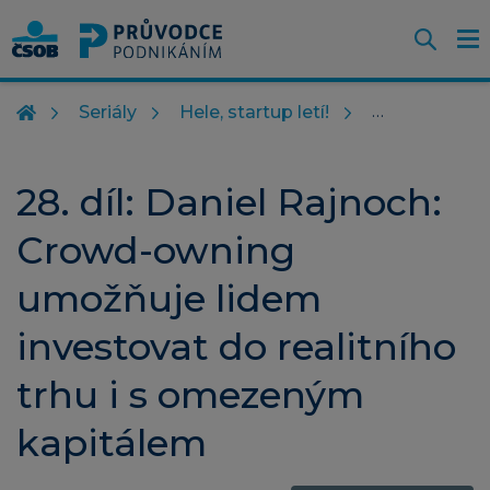
Otevř
O
Z
m
Seriály
Hele, startup letí!
28. díl: Daniel Rajnoch:
Crowd-owning
umožňuje lidem
investovat do realitního
trhu i s omezeným
kapitálem