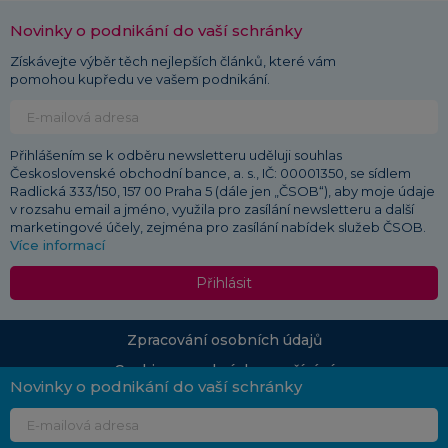
Novinky o podnikání do vaší schránky
Získávejte výběr těch nejlepších článků, které vám
pomohou kupředu ve vašem podnikání.
Přihlášením se k odběru newsletteru uděluji souhlas
Československé obchodní bance, a. s., IČ: 00001350, se sídlem
Radlická 333/150, 157 00 Praha 5 (dále jen „ČSOB“), aby moje údaje
v rozsahu email a jméno, využila pro zasílání newsletteru a další
marketingové účely, zejména pro zasílání nabídek služeb ČSOB.
Více informací
Přihlásit
Zpracování osobních údajů
Cookies a podmínky používání
Novinky o podnikání do vaší schránky
© 2026 ČSOB
Průvodce podnikáním | Vydává: Československá obchodní banka, a. s., Radlická 333/150,