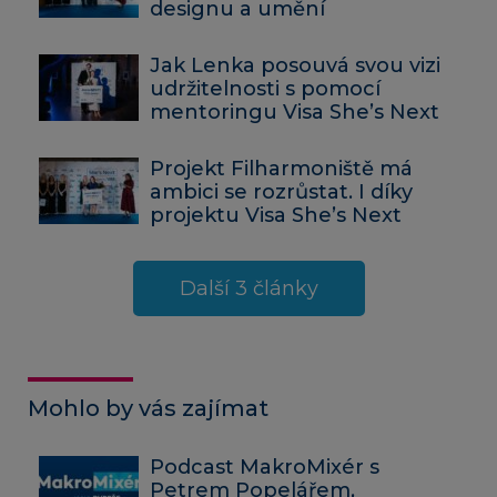
designu a umění
Jak Lenka posouvá svou vizi
udržitelnosti s pomocí
mentoringu Visa She’s Next
Projekt Filharmoniště má
ambici se rozrůstat. I díky
projektu Visa She’s Next
Další 3 články
Mohlo by vás zajímat
Podcast MakroMixér s
Petrem Popelářem,