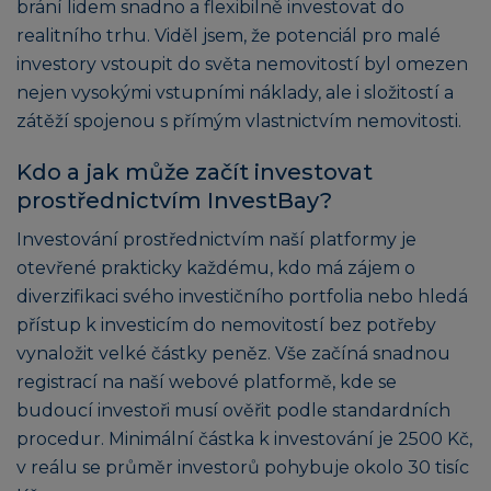
brání lidem snadno a flexibilně investovat do
realitního trhu. Viděl jsem, že potenciál pro malé
investory vstoupit do světa nemovitostí byl omezen
nejen vysokými vstupními náklady, ale i složitostí a
zátěží spojenou s přímým vlastnictvím nemovitosti.
Kdo a jak může začít investovat
prostřednictvím InvestBay?
Investování prostřednictvím naší platformy je
otevřené prakticky každému, kdo má zájem o
diverzifikaci svého investičního portfolia nebo hledá
přístup k investicím do nemovitostí bez potřeby
vynaložit velké částky peněz. Vše začíná snadnou
registrací na naší webové platformě, kde se
budoucí investoři musí ověřit podle standardních
procedur. Minimální částka k investování je 2500 Kč,
v reálu se průměr investorů pohybuje okolo 30 tisíc