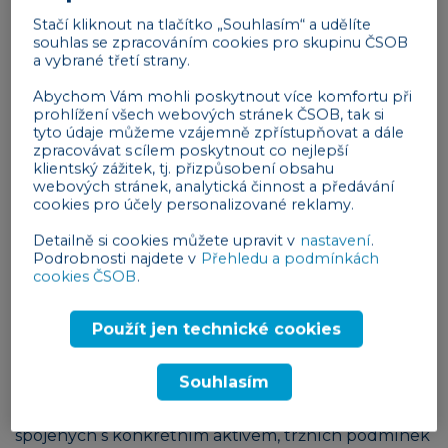
pronájmu a ze zhodnocení nemovitosti v čase)
Stačí kliknout na tlačítko „Souhlasím“ a udělíte
proporcionálně k velikosti své investice. Crowd-
souhlas se zpracováním cookies pro skupinu ČSOB
owning tak demokratizuje přístup k investování do
a vybrané třetí strany.
nemovitostí, činí jej dostupnějším širší veřejnosti.
Abychom Vám mohli poskytnout více komfortu při
prohlížení všech webových stránek ČSOB, tak si
Reklama
tyto údaje můžeme vzájemně zpřístupňovat a dále
zpracovávat s cílem poskytnout co nejlepší
klientský zážitek, tj. přizpůsobení obsahu
webových stránek, analytická činnost a předávání
cookies pro účely personalizované reklamy.
Detailně si cookies můžete upravit v
nastavení
.
Podrobnosti najdete v
Přehledu a podmínkách
cookies ČSOB
.
Jde o bezpečnou formu investování ve
srovnání s jinými investičními
Použít jen technické cookies
produkty?
Souhlasím
Bezpečnost jakékoli formy investování se liší v
závislosti na mnoha faktorech, včetně rizik
spojených s konkrétním aktivem, tržních podmínek