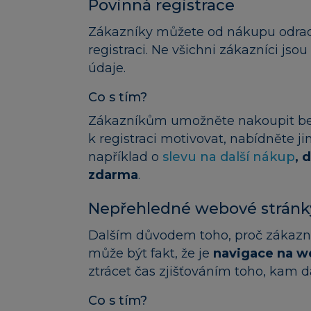
Povinná registrace
Zákazníky můžete od nákupu odradit
registraci. Ne všichni zákazníci jso
údaje.
Co s tím?
Zákazníkům umožněte nakoupit bez 
k registraci motivovat, nabídněte j
například o
slevu na další nákup
, 
zdarma
.
Nepřehledné webové stránk
Dalším důvodem toho, proč zákazn
může být fakt, že je
navigace na w
ztrácet čas zjišťováním toho, kam dá
Co s tím?