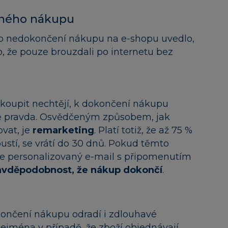
vaného nákupu
o nedokončení nákupu na e-shopu uvedlo,
, že pouze brouzdali po internetu bez
nakoupit nechtějí, k dokončení nákupu
lně pravda. Osvědčeným způsobem, jak
vat, je
remarketing
. Platí totiž, že až 75 %
ustí, se vrátí do 30 dnů. Pokud těmto
 personalizovaný e-mail s připomenutím
pravděpodobnost, že nákup dokončí
.
jů
ončení nákupu odradí i zdlouhavé
zejména v případě, že zboží objednávají