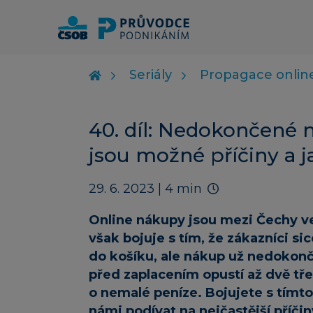
Seriály
Propagace onlin
40. díl: Nedokončené 
jsou možné příčiny a ja
29. 6. 2023
| 4 min
Online nákupy jsou mezi Čechy ve
však bojuje s tím, že zákazníci sic
do košíku, ale nákup už nedokončí
před zaplacením opustí až dvě tře
o nemalé peníze. Bojujete s tímt
námi podívat na nejčastější příčin