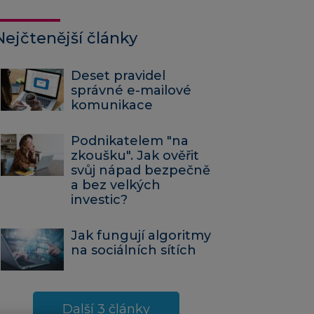
Nejčtenější články
Deset pravidel
správné e-mailové
komunikace
Podnikatelem "na
zkoušku". Jak ověřit
svůj nápad bezpečně
a bez velkých
investic?
Jak fungují algoritmy
na sociálních sítích
Další 3 články