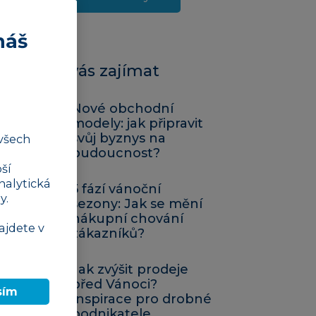
náš
Mohlo by vás zajímat
Nové obchodní
modely: jak připravit
svůj byznys na
všech
budoucnost?
ší
nalytická
5 fází vánoční
y.
sezony: Jak se mění
nákupní chování
ajdete v
zákazníků?
Jak zvýšit prodeje
před Vánoci?
sím
Inspirace pro drobné
podnikatele