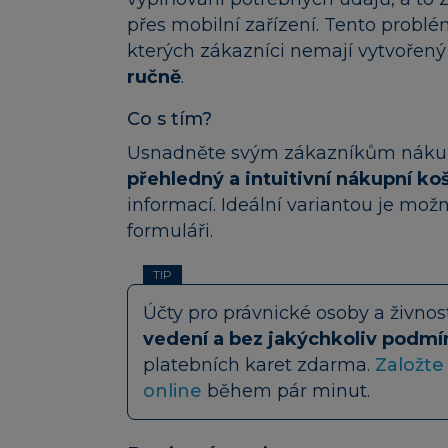
přes mobilní zařízení. Tento probl
kterých zákazníci nemají vytvořený
ručně
.
Co s tím?
Usnadněte svým zákazníkům nákupní
přehledný a intuitivní nákupní ko
informací. Ideální variantou je mož
formuláři.
TIP
Účty pro právnické osoby a živno
vedení a bez jakýchkoliv podm
platebních karet zdarma.
Založte
online
během pár minut.