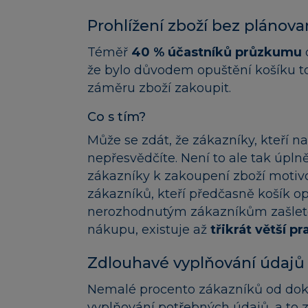
Prohlížení zboží bez pláno
Téměř
40 % účastníků průzkumu
že bylo důvodem opuštění košíku to
záměru zboží zakoupit.
Co s tím?
Může se zdát, že zákazníky, kteří 
nepřesvědčíte. Není to ale tak úp
zákazníky k zakoupení zboží motivo
zákazníků, kteří předčasně košík op
nerozhodnutým zákazníkům zašlete
nákupu, existuje až
třikrát větší 
Zdlouhavé vyplňování úda
Nemalé procento zákazníků od dok
vyplňování potřebných údajů, a to 