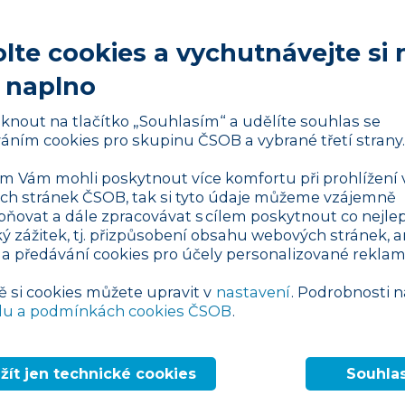
lte cookies a vychutnávejte si 
č zákazníci nedokončí nákup
 naplno
zníků, kteří na vašem e-shopu úspěšně
liknout na tlačítko „Souhlasím“ a udělíte souhlas se
 je příčinou toho, že košík opustí
. Připravili
áním cookies pro skupinu ČSOB a vybrané třetí strany.
ích důvodů
.
 Vám mohli poskytnout více komfortu při prohlížení 
h stránek ČSOB, tak si tyto údaje můžeme vzájemně
a částka za dopravu)
pňovat a dále zpracovávat s cílem poskytnout co nejlep
ký zážitek, tj. přizpůsobení obsahu webových stránek, a
inou nedokončení nákupu příliš drahá
 a předávání cookies pro účely personalizované reklam
ění košíku
u více než 56 % respondentů
.
ípadě, že se o částce za dopravu dozvědí až
ě si cookies můžete upravit v
nastavení
. Podrobnosti n
du a podmínkách cookies ČSOB
.
su, a to zejména u levných položek, které
vyplatí koupit.
žít jen technické cookies
Souhla
u opravdu příliš vysoká cena dopravy nebo