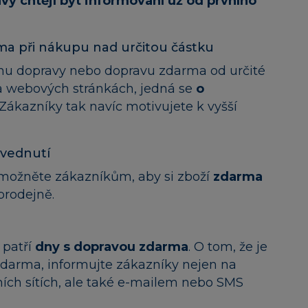
vy chtějí být informovaní už od prvního
a při nákupu nad určitou částku
enu dopravy nebo dopravu zdarma od určité
na webových stránkách, jedná se
o
 Zákazníky tak navíc motivujete k vyšší
vednutí
umožněte zákazníkům, aby si zboží
zdarma
rodejně.
 patří
dny s dopravou zdarma
. O tom, že je
zdarma, informujte zákazníky nejen na
ích sítích, ale také e-mailem nebo SMS