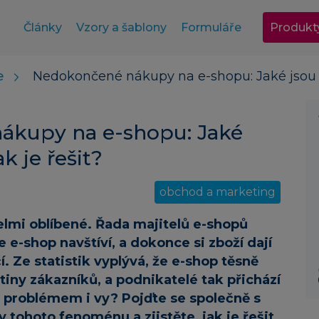
Články
Vzory a šablony
Formuláře
Produkt
e
Nedokončené nákupy na e-shopu: Jaké jsou mo
nákupy na e-shopu: Jaké
k je řešit?
obchod a marketing
lmi oblíbené. Řada majitelů e-shopů
e e-shop navštíví, a dokonce si zboží dají
. Ze statistik vyplývá, že e-shop těsně
tiny zákazníků, a podnikatelé tak přichází
o problémem i vy? Pojďte se společně s
y tohoto fenoménu a zjistěte, jak je řešit.