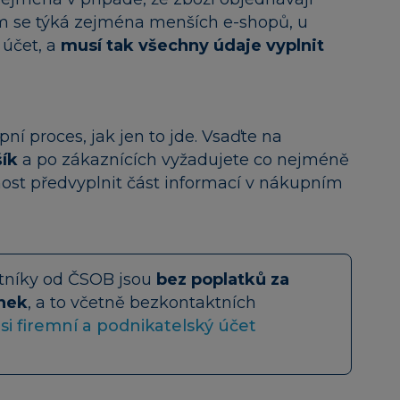
ém se týká zejména menších e-shopů, u
 účet, a
musí tak všechny údaje vyplnit
 proces, jak jen to jde. Vsaďte na
šík
a po zákaznících vyžadujete co nejméně
nost předvyplnit část informací v nákupním
stníky od ČSOB jsou
bez poplatků za
ínek
, a to včetně bezkontaktních
 si firemní a podnikatelský účet