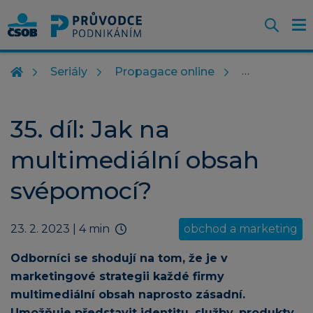
Otevř
O
Z
m
Seriály
Propagace online
35. díl: Jak na
multimediální obsah
svépomocí?
23. 2. 2023
| 4 min
obchod a marketing
Odborníci se shodují na tom, že je v
marketingové strategii každé firmy
multimediální obsah naprosto zásadní.
Umožňuje představit identitu, služby, produkty