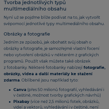
Tvorba jednotlivých typů
multimediálního obsahu
Nyní už se pojďme blíže podívat na to, jak vytvořit
svépomocí jednotlivé typy multimediálního obsahu.
Obrázky a fotografie
Jedním ze způsobů, jak obohatit svůj obsah o
obrázky a fotografie, je samozřejmě vlastní focení
nebo vytvoření obrázků v některém z grafických
programů. Použít však můžete také obrázek
z fotobanky. Některé fotobanky nabízejí
fotografie,
obrázky, videa a další materiály ke stažení
zdarma
. Oblíbené jsou například tyto:
Canva
(přes 50 milionů fotografií, vyhledávání i
v češtině, možnost tvorby grafických návrhů)
Pixabay
(více než 2,5 milionů fotek, obrázků,
videí a vektorů, vyhledávání i v češtině, není