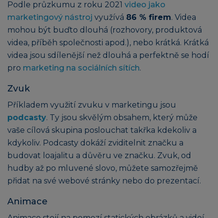
Podle průzkumu z roku 2021
video jako
marketingový nástroj
využívá
86 % firem
. Videa
mohou být buďto dlouhá (rozhovory, produktová
videa, příběh společnosti apod.), nebo krátká. Krátká
videa jsou sdílenější než dlouhá a perfektně se hodí
pro
marketing na sociálních sítích
.
Zvuk
Příkladem využití zvuku v marketingu jsou
podcasty
. Ty jsou skvělým obsahem, který může
vaše cílová skupina poslouchat takřka kdekoliv a
kdykoliv. Podcasty dokáží zviditelnit značku a
budovat loajalitu a důvěru ve značku. Zvuk, od
hudby až po mluvené slovo, můžete samozřejmě
přidat na své webové stránky nebo do prezentací.
Animace
Animace stojí na pomezí statických obrázků a videí.