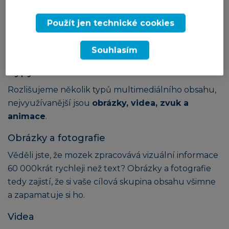
Multimediální obsah je
dobrý také pro SEO
.
Vyhledávače totiž upřednostňují stránky, které
Použít jen technické cookies
nabízí různé typy obsahu včetně obrázků, videí a
infografik.
Souhlasím
Typy multimediálního obsahu
Rozlišujeme několik typů multimediálního obsahu,
nejvyužívanější jsou
obrázky, videa, zvuk a
animace
.
Obrázky a fotografie
Věděli jste, že mozek zpracovává vizuální informace
60 000krát rychleji než text? Obrázky a fotografie
tedy zajistí, že si vaše cílová skupina obsahu všimne
a zapamatuje si ho.
Videa