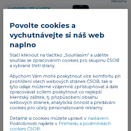
Reklama
Povolte cookies a
vychutnávejte si náš web
naplno
Proč je multimediální obsah důležitý?
Stačí kliknout na tlačítko „Souhlasím“ a udělíte
souhlas se zpracováním cookies pro skupinu ČSOB
Multimédia jsou skvělým způsobem, jak obohatit
a vybrané třetí strany.
textový obsah. Dle průzkumů vizuální obsah
vyniká
Abychom Vám mohli poskytnout více komfortu při
na silně konkurenčním trhu
a čtenáři častěji sdílejí
prohlížení všech webových stránek ČSOB, tak si
obsah, který je emocionální a vysoce vizuální.
tyto údaje můžeme vzájemně zpřístupňovat a dále
zpracovávat s cílem poskytnout co nejlepší
Vzhledem k tomu, že multimediální obsah
klientský zážitek, tj. přizpůsobení obsahu
k zapojení publika využívá více smyslů než textový
webových stránek, analytická činnost a předávání
cookies pro účely personalizované reklamy.
obsah, je pravděpodobnější, že
upoutá pozornost
a
že si ho cílová skupina zapamatuje. Má také
širší
Detailně si cookies můžete upravit v
nastavení
.
Podrobnosti najdete v
Přehledu a podmínkách
dosah
, zejména pokud ho sdílíte na více kanálech.
cookies ČSOB
.