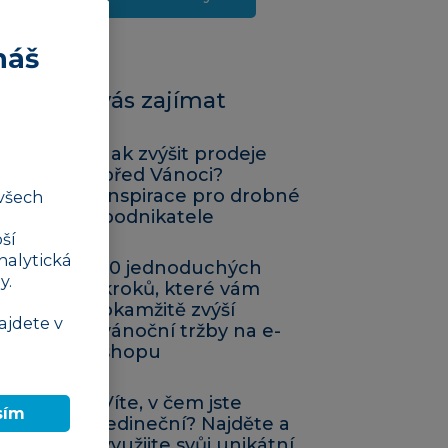
náš
Mohlo by vás zajímat
Jak zvýšit prodeje
před Vánoci?
Inspirace pro drobné
všech
podnikatele
ší
nalytická
10 jednoduchých
y.
kroků, které vám
okamžitě zvýší
ajdete v
vánoční tržby na e-
shopu
Víte, v čem jste
sím
jedineční? Najděte a
využijte svůj unikátní