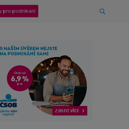
Otevřít
y pro podnikání