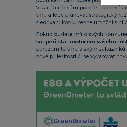
podnikání vám udělá jasno v tom, zd
V začátcích vám pomůže najít váš 
trhu a lépe plánovat strategický r
sledování konkurence umožní s ní dr
Pokud budete mít o svých konkure
soupeři stát motorem vašeho růs
porozumíte trhu a svým zákazníkům,
nové příležitosti či se vyvarovat chy