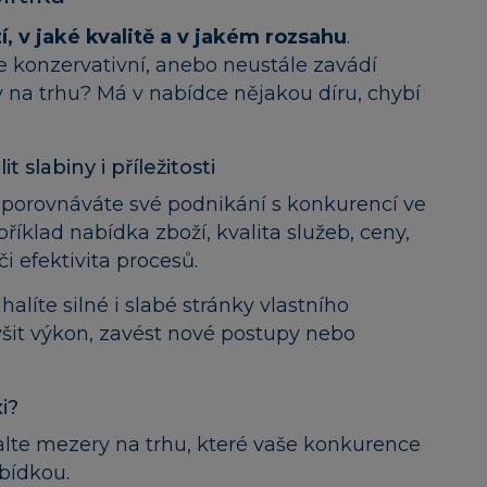
, v jaké kvalitě a v jakém rozsahu
.
še konzervativní, anebo neustále zavádí
na trhu? Má v nabídce nějakou díru, chybí
labiny i příležitosti
 porovnáváte své podnikání s konkurencí ve
říklad nabídka zboží, kvalita služeb, ceny,
i efektivita procesů.
líte silné i slabé stránky vlastního
ýšit výkon, zavést nové postupy nebo
i?
te mezery na trhu, které vaše konkurence
abídkou.