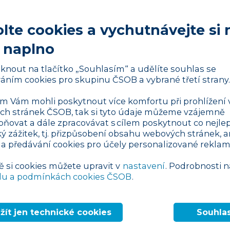
lte cookies a vychutnávejte si 
 naplno
ci?
liknout na tlačítko „Souhlasím“ a udělíte souhlas se
e?
áním cookies pro skupinu ČSOB a vybrané třetí strany.
 Vám mohli poskytnout více komfortu při prohlížení 
h stránek ČSOB, tak si tyto údaje můžeme vzájemně
pňovat a dále zpracovávat s cílem poskytnout co nejlep
ký zážitek, tj. přizpůsobení obsahu webových stránek, a
 a předávání cookies pro účely personalizované reklam
tegie
ě si cookies můžete upravit v
nastavení
. Podrobnosti n
du a podmínkách cookies ČSOB
.
kurenci?
žít jen technické cookies
Souhla
 všech fázích podnikání
. Před zahájením