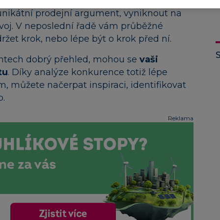
a je pro váš produkt na trhu ještě prostor.
unikátní prodejní argument, vyniknout na
ozvoj. V neposlední řadě vám průběžné
žet krok, nebo lépe být o krok před ní.
ntech dobrý přehled, mohou se
vaši
tu
. Díky analýze konkurence totiž lépe
 můžete načerpat inspiraci, identifikovat
b.
Reklama