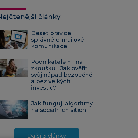
Nejčtenější články
Deset pravidel
správné e-mailové
komunikace
Podnikatelem "na
zkoušku". Jak ověřit
svůj nápad bezpečně
a bez velkých
investic?
Jak fungují algoritmy
na sociálních sítích
Další 3 články