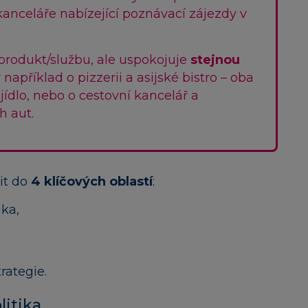
kanceláře nabízející poznávací zájezdy v
produkt/službu, ale uspokojuje
stejnou
y například o pizzerii a asijské bistro – oba
jídlo, nebo o cestovní kancelář a
h aut.
it do
4 klíčových oblastí
:
ika,
rategie.
litika