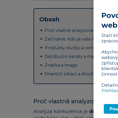
Povo
Obsah
web
Proč vlastně analyzovat konkuren
Stačí k
Začínáme: Kdo je vaše konkurenc
zpracov
Produkty, služby a cenová politika
Abychom
Distribuční kanály a marketing
webovýc
zpřístu
Značka a image
klients
činnost
Finanční zdraví a dlouhodobé stra
Detailn
Přehle
Proč vlastně analyzovat kon
Pou
Analýza konkurence je
důležitá ve