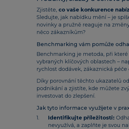
Zjistěte,
co vaše konkurence nabízí
Sledujte, jak nabídku mění – je spí
novinky a pružně reaguje na změny 
něco zákazníkům?
Benchmarking vám pomůže odhalit s
Benchmarking je metoda, při které
vybraných klíčových oblastech – nap
rychlost dodávek, zákaznická péče č
Díky porovnání těchto ukazatelů odha
podnikání a zjistíte, kde můžete zv
investovat do zlepšení.
Jak tyto informace využijete v prax
Identifikujte příležitosti:
Odhal
nevyužívá, a zaplňte je svou n