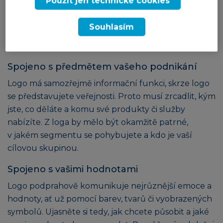
čistě obrazové, textové nebo kombinované.
Použít jen technické cookies
Jaké by tedy mělo být logo, které vám pomůže
Souhlasím
oslovit nové zákazníky a budovat s nimi dlouhodobý
vztah?
Spojeno s předmětem vašeho podnikání
Logo má samozřejmě informační funkci, skrze logo
se představujete veřejnosti. Proto musí zrcadlit, kým
jste, co děláte a komu své produkty či služby
nabízíte. Z loga by mělo být okamžitě patrné,
v jakém segmentu se pohybujete a kdo je vaší
cílovou skupinou.
Spojeno s vašimi hodnotami
Logo podprahově komunikuje nejrůznější emoce a
hodnoty, ať už pomocí barev, tvarů či vyobrazených
symbolů. Ujasněte si tedy, jak chcete působit a jaké