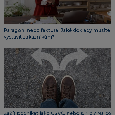
Paragon, nebo faktura: Jaké doklady musíte
vystavit zákazníkům?
Začít podnikat jako OSVČ, nebo s. r. o.? Na co