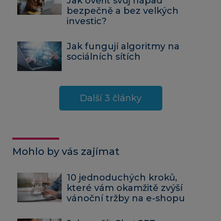
Jak ověřit svůj nápad
bezpečně a bez velkých
investic?
Jak fungují algoritmy na
sociálních sítích
Další 3 články
Mohlo by vás zajímat
10 jednoduchých kroků,
které vám okamžitě zvýší
vánoční tržby na e-shopu