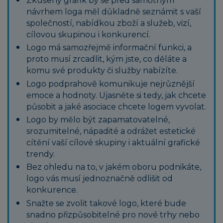
Zkušený grafik by se před samotným
návrhem loga měl důkladně seznámit s vaší
společností, nabídkou zboží a služeb, vizí,
cílovou skupinou i konkurencí.
Logo má samozřejmě informační funkci, a
proto musí zrcadlit, kým jste, co děláte a
komu své produkty či služby nabízíte.
Logo podprahově komunikuje nejrůznější
emoce a hodnoty. Ujasněte si tedy, jak chcete
působit a jaké asociace chcete logem vyvolat.
Logo by mělo být zapamatovatelné,
srozumitelné, nápadité a odrážet estetické
cítění vaší cílové skupiny i aktuální grafické
trendy.
Bez ohledu na to, v jakém oboru podnikáte,
logo vás musí jednoznačně odlišit od
konkurence.
Snažte se zvolit takové logo, které bude
snadno přizpůsobitelné pro nové trhy nebo