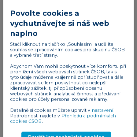
zákazníků logo zase pomáhá posilovat důvěru a
Povolte cookies a
loajalitu.
vychutnávejte si náš web
Reklama
naplno
Stačí kliknout na tlačítko „Souhlasím“ a udělíte
souhlas se zpracováním cookies pro skupinu ČSOB
a vybrané třetí strany.
Abychom Vám mohli poskytnout více komfortu při
prohlížení všech webových stránek ČSOB, tak si
tyto údaje můžeme vzájemně zpřístupňovat a dále
Jaké by mělo být vaše logo?
zpracovávat s cílem poskytnout co nejlepší
klientský zážitek, tj. přizpůsobení obsahu
Zkušený grafik by se před samotným návrhem loga
webových stránek, analytická činnost a předávání
měl důkladně seznámit s vaší společností, nabídkou
cookies pro účely personalizované reklamy.
zboží a služeb, vizí, cílovou skupinou i konkurencí.
Detailně si cookies můžete upravit v
nastavení
.
Na základě těchto informací by měl přistoupit
Podrobnosti najdete v
Přehledu a podmínkách
k výběru barev pro vaši značku, fontu, tvarů,
cookies ČSOB
.
kompozice a samotného designu. Logo může být