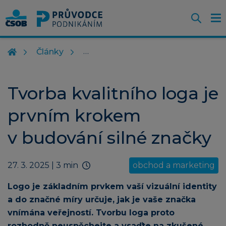
Otevř
O
Z
m
Články
Tvorba kvalitního loga je
prvním krokem
v budování silné značky
27. 3. 2025
| 3 min
obchod a marketing
Logo je základním prvkem vaší vizuální identity
a do značné míry určuje, jak je vaše značka
vnímána veřejností. Tvorbu loga proto
rozhodně neuspěchejte a vsaďte na zkušené