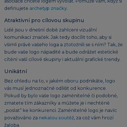
asociace chcete logem vyvolat. Pomůže vám, když si
definujete
archetyp značky
.
Atraktivní pro cílovou skupinu
Lidé jsou v dnešní době zahlceni vizuální
komunikací značek. Jak tedy docílit toho, aby si
všimli právě vašeho loga a ztotožnili se s ním? Tak, že
bude vaše logo nápadité a bude odrážet estetické
cítění vaší cílové skupiny i aktuální grafické trendy.
Unikátní
Bez ohledu na to, v jakém oboru podnikáte, logo
vás musí jednoznačně odlišit od konkurence.
Pokud by bylo vaše logo zaměnitelné či podobné,
zmatete tím zákazníky a můžete je i nechtěně
„poslat“ ke konkurenci. Zaměnitelné logo je navíc
považováno za
nekalou soutěž
, za což vám hrozí
žaloba.