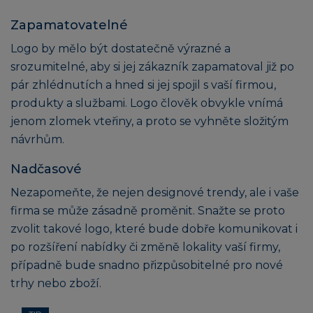
Zapamatovatelné
Logo by mělo být dostatečně výrazné a
srozumitelné, aby si jej zákazník zapamatoval již po
pár zhlédnutích a hned si jej spojil s vaší firmou,
produkty a službami. Logo člověk obvykle vnímá
jenom zlomek vteřiny, a proto se vyhněte složitým
návrhům.
Nadčasové
Nezapomeňte, že nejen designové trendy, ale i vaše
firma se může zásadně proměnit. Snažte se proto
zvolit takové logo, které bude dobře komunikovat i
po rozšíření nabídky či změně lokality vaší firmy,
případně bude snadno přizpůsobitelné pro nové
trhy nebo zboží.