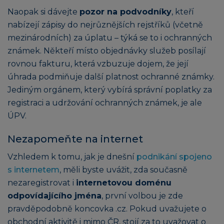
Naopak si dávejte
pozor na podvodníky
, kteří
nabízejí zápisy do nejrůznějších rejstříků (včetně
mezinárodních) za úplatu – týká se to i ochranných
známek. Někteří místo objednávky služeb posílají
rovnou fakturu, která vzbuzuje dojem, že její
úhrada podmiňuje další platnost ochranné známky.
Jediným orgánem, který vybírá správní poplatky za
registraci a udržování ochranných známek, je ale
ÚPV.
Nezapomeňte na internet
Vzhledem k tomu, jak je dnešní
podnikání spojeno
s internetem
, měli byste uvážit, zda současně
nezaregistrovat i
internetovou doménu
odpovídajícího jména
, první volbou je zde
pravděpodobně koncovka .cz. Pokud uvažujete o
obchodní aktivitě i mimo ČR, stojí za to uvažovat o