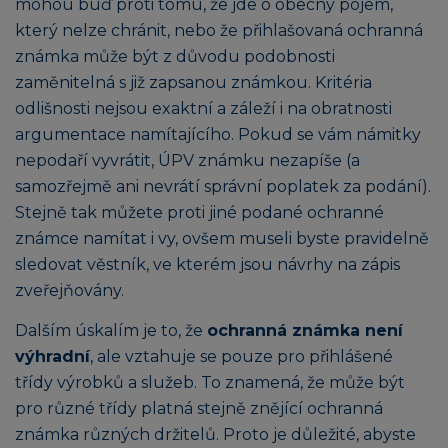
mohou buď proti tomu, že jde o obecný pojem,
který nelze chránit, nebo že přihlašovaná ochranná
známka může být z důvodu podobnosti
zaměnitelná s již zapsanou známkou. Kritéria
odlišnosti nejsou exaktní a záleží i na obratnosti
argumentace namítajícího. Pokud se vám námitky
nepodaří vyvrátit, ÚPV známku nezapíše (a
samozřejmě ani nevrátí správní poplatek za podání).
Stejně tak můžete proti jiné podané ochranné
známce namítat i vy, ovšem museli byste pravidelně
sledovat věstník, ve kterém jsou návrhy na zápis
zveřejňovány.
Dalším úskalím je to, že
ochranná známka není
výhradní
, ale vztahuje se pouze pro přihlášené
třídy výrobků a služeb. To znamená, že může být
pro různé třídy platná stejně znějící ochranná
známka různých držitelů. Proto je důležité, abyste