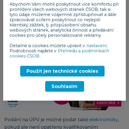
Abychom Vám mohli poskytnout více komfortu při
přihláška. V základním správním poplatku 5,000 Kč
prohlížení všech webových stránek ČSOB, tak si
můžete zařadit ochrannou známku do tří tříd
tyto údaje můžeme vzájemně zpřístupňovat a dále
(kategorií) výrobků a služeb, pro každou další třídu
zpracovávat s cílem poskytnout co nejlepší
klientský zážitek, tj. přizpůsobení obsahu
se poplatek zvyšuje o 500 Kč. Přihlášku můžete
webových stránek, analytická činnost a předávání
podat v podatelně ÚPV nebo poslat poštou. Přesný
cookies pro účely personalizované reklamy.
postup je popsán přehledně v našem
dřívějším
Detailně si cookies můžete upravit v
nastavení
.
článku
nebo na
stránkách ÚPV
, je vhodné si jej
Podrobnosti najdete v
Přehledu a podmínkách
cookies ČSOB
.
předem prostudovat.
Reklama
Použít jen technické cookies
Souhlasím
Podání na ÚPV je možné podat také
elektronicky
,
pokud ale není opatřeno kvalifikovaným