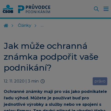
Otevř
O
Z
m
Články
Jak může ochranná
známka podpořit vaše
podnikání?
12. 11. 2020
| 3 min
právo
Ochranné známky mají pro vás jako podnikatele
řadu výhod. Můžete je používat buď pro
jednotlivé výrobky a služby nebo ve spojení s
celou firmou. Ten druhý případ je vhodný třeba