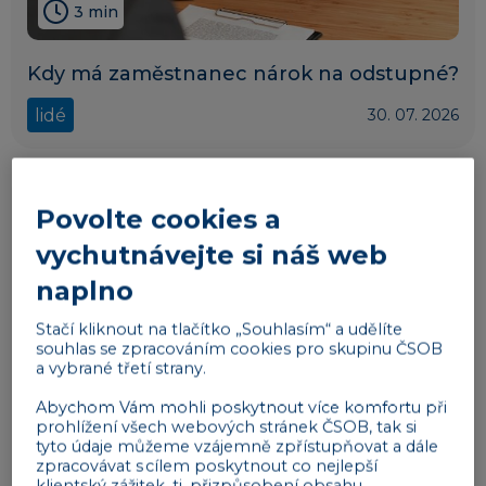
3 min
Kdy má zaměstnanec nárok na odstupné?
lidé
30. 07. 2026
Povolte cookies a
vychutnávejte si náš web
naplno
Stačí kliknout na tlačítko „Souhlasím“ a udělíte
souhlas se zpracováním cookies pro skupinu ČSOB
a vybrané třetí strany.
Abychom Vám mohli poskytnout více komfortu při
prohlížení všech webových stránek ČSOB, tak si
4 min
tyto údaje můžeme vzájemně zpřístupňovat a dále
zpracovávat s cílem poskytnout co nejlepší
klientský zážitek, tj. přizpůsobení obsahu