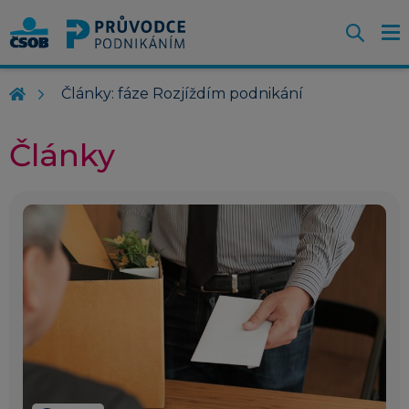
Otevř
O
Z
m
Články: fáze Rozjíždím podnikání
Články