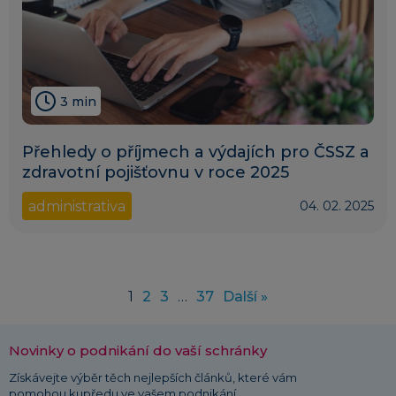
3 min
Přehledy o příjmech a výdajích pro ČSSZ a
zdravotní pojišťovnu v roce 2025
administrativa
04. 02. 2025
1
2
3
…
37
Další »
Novinky o podnikání do vaší schránky
Získávejte výběr těch nejlepších článků, které vám
pomohou kupředu ve vašem podnikání.