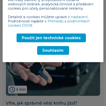
Jak na spolupráci s OSVČ, aby se
webových stránek, analytická činnost a předávání
cookies pro účely personalizované reklamy.
nejednalo o švarcsystém?
Detailně si cookies můžete upravit v
nastavení
.
lidé
26. 05. 2026
Podrobnosti najdete v
Přehledu a podmínkách
cookies ČSOB
.
Použít jen technické cookies
Souhlasím
3 min
Víte, jak správně vést knihu jízd?