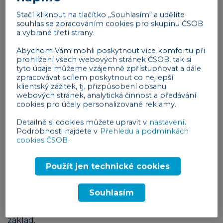
Tvrdý alkohol.
Zvýší se rovněž spotřební daň
Stačí kliknout na tlačítko „Souhlasím“ a udělíte
z lihu. Cena 500 ml 40% alkoholu se zvedne z
souhlas se zpracováním cookies pro skupinu ČSOB
57 Kč na 64,50 Kč.
a vybrané třetí strany.
Tabákové výrobky.
Spotřební daň z cigaret
Abychom Vám mohli poskytnout více komfortu při
vzroste o 3 procentní body na 30 %. O 10 % se
prohlížení všech webových stránek ČSOB, tak si
zvýší také spotřební daň u doutníků, tabáku
tyto údaje můžeme vzájemně zpřístupňovat a dále
zpracovávat s cílem poskytnout co nejlepší
ke kouření, surového tabáku a také u
klientský zážitek, tj. přizpůsobení obsahu
zahřívaných tabákových výrobků.
webových stránek, analytická činnost a předávání
cookies pro účely personalizované reklamy.
Změna metod tvorby technických
Detailně si cookies můžete upravit v
nastavení
.
rezerv pojišťoven
Podrobnosti najdete v
Přehledu a podmínkách
cookies ČSOB
.
Pojišťovny si musí povinně vytvářet finanční
(technické) rezervy pro každou ze svých činností,
Použít jen technické cookies
aby v případě katastrofy, kvůli níž se pojistníci
pojišťují, měly z čeho čerpat. V současném systému
Souhlasím
si do nich mohou pojišťovny zahrnout i položky,
které tam být nutně nemusí, a sníží si tak daňový
základ.