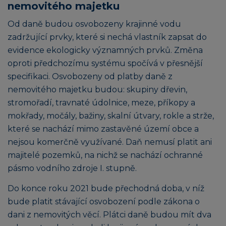
nemovitého majetku
Od daně budou osvobozeny krajinné vodu
zadržující prvky, které si nechá vlastník zapsat do
evidence ekologicky významných prvků. Změna
oproti předchozímu systému spočívá v přesnější
specifikaci. Osvobozeny od platby daně z
nemovitého majetku budou: skupiny dřevin,
stromořadí, travnaté údolnice, meze, příkopy a
mokřady, močály, bažiny, skalní útvary, rokle a strže,
které se nachází mimo zastavěné území obce a
nejsou komerčně využívané. Daň nemusí platit ani
majitelé pozemků, na nichž se nachází ochranné
pásmo vodního zdroje I. stupně.
Do konce roku 2021 bude přechodná doba, v níž
bude platit stávající osvobození podle zákona o
dani z nemovitých věcí. Plátci daně budou mít dva