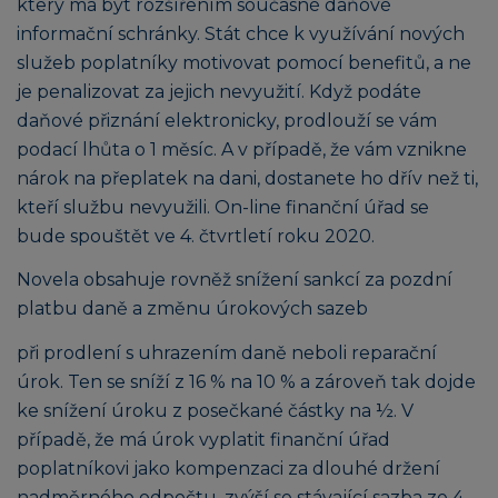
který má být rozšířením současné daňové
informační schránky. Stát chce k využívání nových
služeb poplatníky motivovat pomocí benefitů, a ne
je penalizovat za jejich nevyužití. Když podáte
daňové přiznání elektronicky, prodlouží se vám
podací lhůta o 1 měsíc. A v případě, že vám vznikne
nárok na přeplatek na dani, dostanete ho dřív než ti,
kteří službu nevyužili. On-line finanční úřad se
bude spouštět ve 4. čtvrtletí roku 2020.
Novela obsahuje rovněž snížení sankcí za pozdní
platbu daně a změnu úrokových sazeb
při prodlení s uhrazením daně neboli reparační
úrok. Ten se sníží z 16 % na 10 % a zároveň tak dojde
ke snížení úroku z posečkané částky na ½. V
případě, že má úrok vyplatit finanční úřad
poplatníkovi jako kompenzaci za dlouhé držení
nadměrného odpočtu, zvýší se stávající sazba ze 4