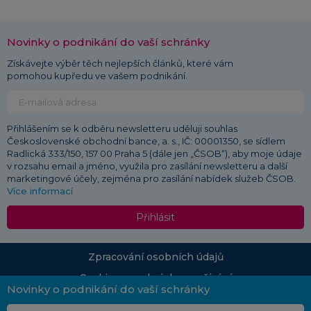
Novinky o podnikání do vaší schránky
Získávejte výběr těch nejlepších článků, které vám
pomohou kupředu ve vašem podnikání.
Přihlášením se k odběru newsletteru uděluji souhlas
Československé obchodní bance, a. s., IČ: 00001350, se sídlem
Radlická 333/150, 157 00 Praha 5 (dále jen „ČSOB“), aby moje údaje
v rozsahu email a jméno, využila pro zasílání newsletteru a další
marketingové účely, zejména pro zasílání nabídek služeb ČSOB.
Více informací
Přihlásit
Zpracování osobních údajů
Cookies a podmínky používání
Novinky o podnikání do vaší schránky
© 2026 ČSOB