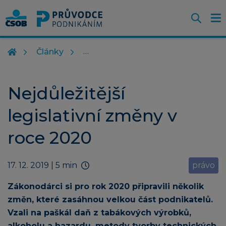
Otevř
O
Z
m
Články
Nejdůležitější
legislativní změny v
roce 2020
17. 12. 2019
| 5 min
právo
Zákonodárci si pro rok 2020 připravili několik
změn, které zasáhnou velkou část podnikatelů.
Vzali na paškál daň z tabákových výrobků,
alkoholu a hazardu, metody tvorby technických