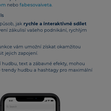
om
nebo
fabesovaiveta
.
ls
způsob, jak
rychle a interaktivně sdílet
avení zákulisí vašeho podnikání, rychlým
 funkce vám umožní získat okamžitou
t jejich zapojení.
jí hudbu, text a zábavné efekty, mohou
te trendy hudbu a hashtagy pro maximální