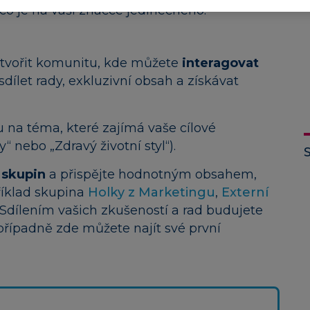
co je na vaší značce jedinečného.
tvořit komunitu, kde můžete
interagovat
 sdílet rady, exkluzivní obsah a získávat
 na téma, které zajímá vaše cílové
 nebo „Zdravý životní styl“).
 skupin
a přispějte hodnotným obsahem,
íklad skupina
Holky z Marketingu
,
Externí
. Sdílením vašich zkušeností a rad budujete
řípadně zde můžete najít své první