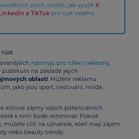
ociálních sítích zjistíte, jak využít
X
LinkedIn a TikTok
pro růst vašeho
 růst
covanějších
nástrojů pro cílení reklamy
,
é publikum na základě jejich
ájmových oblastí
. Můžete reklamu
jmům, jako jsou sport, cestování, móda,
te klíčové zájmy vašich potenciálních
která s nimi bude rezonovat. Pokud
můžete cílit na uživatele, kteří mají zájem
kty nebo beauty trendy.