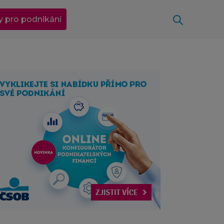
Otevřít
y pro podnikání