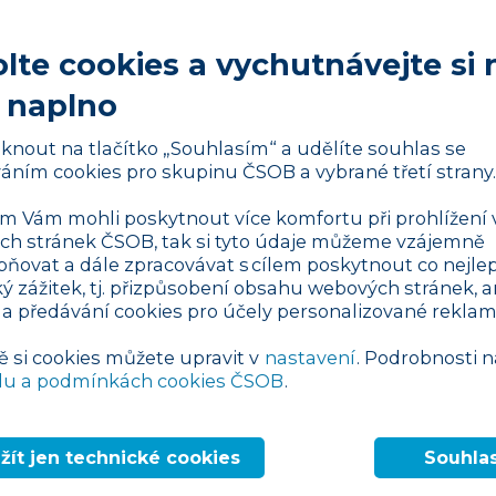
lte cookies a vychutnávejte si 
 naplno
liknout na tlačítko „Souhlasím“ a udělíte souhlas se
lené reklamy
áním cookies pro skupinu ČSOB a vybrané třetí strany.
anějších sociálních sítí na světě, se
 Vám mohli poskytnout více komfortu při prohlížení 
 uživatelů
. Díky propracovaným
h stránek ČSOB, tak si tyto údaje můžeme vzájemně
pňovat a dále zpracovávat s cílem poskytnout co nejlep
ožnostem budování komunit je ideální pro
ký zážitek, tj. přizpůsobení obsahu webových stránek, a
šimi zákazníky.
 a předávání cookies pro účely personalizované reklam
nku
ě si cookies můžete upravit v
nastavení
. Podrobnosti n
esionální profilovou a úvodní fotku, které
du a podmínkách cookies ČSOB
.
šechny sekce, včetně „O nás“ a kontaktních
žít jen technické cookies
Souhla
ejte váš příběh – proč jste se rozhodli