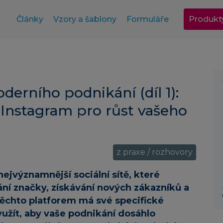
Články
Vzory a šablony
Formuláře
Produkt
derního podnikání (díl 1):
 Instagram pro růst vašeho
z praxe / rozhovory
ejvýznamnější sociální sítě, které
ání značky, získávání nových zákazníků a
ěchto platforem má své specifické
yužít, aby vaše podnikání dosáhlo