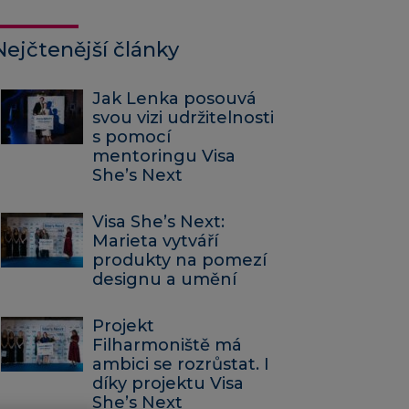
Nejčtenější články
Jak Lenka posouvá
svou vizi udržitelnosti
s pomocí
mentoringu Visa
She’s Next
Visa She’s Next:
Marieta vytváří
produkty na pomezí
designu a umění
Projekt
Filharmoniště má
ambici se rozrůstat. I
díky projektu Visa
She’s Next