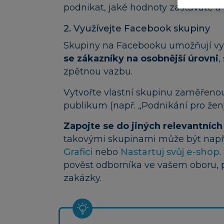
podnikat, jaké hodnoty zastáváte a 
2. Využívejte Facebook skupiny
Skupiny na Facebooku umožňují vy
se zákazníky na osobnější úrovni
,
zpětnou vazbu.
Vytvořte vlastní skupinu zaměřenou
publikum (např. „Podnikání pro ženy“
Zapojte se do jiných relevantních
takovými skupinami může být např
Grafici
nebo
Nastartuj svůj e-shop
pověst odborníka ve vašem oboru, p
zakázky.