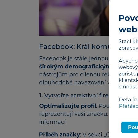
Povo
web
Stačí k
Facebook: Král komunit a cí
zpracov
Facebook je stále jednou z nejpoužív
Abychom
širokým demografickým rozsahem
webovýc
zpřístu
nástrojům pro cílenou reklamu a m
klients
dlouhodobé navazování vztahů s va
činnost
1. Vytvořte atraktivní firemní strá
Detailn
Optimalizujte profil
: Použijte prof
Přehle
reprezentují vaši značku. Vyplňte v
informací.
Pou
Příběh značky
: V sekci „O nás“ sdíl