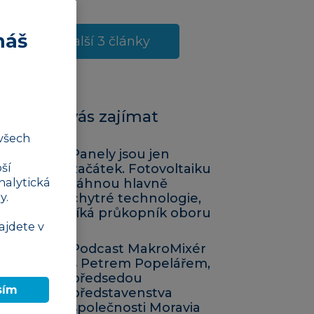
náš
Další 3 články
Mohlo by vás zajímat
všech
Panely jsou jen
ší
začátek. Fotovoltaiku
nalytická
táhnou hlavně
y.
chytré technologie,
říká průkopník oboru
ajdete v
Podcast MakroMixér
s Petrem Popelářem,
předsedou
sím
představenstva
společnosti Moravia