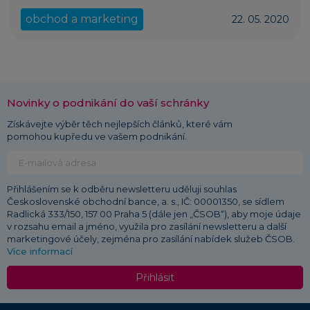
obchod a marketing
22. 05. 2020
Novinky o podnikání do vaší schránky
Získávejte výběr těch nejlepších článků, které vám
pomohou kupředu ve vašem podnikání.
Přihlášením se k odběru newsletteru uděluji souhlas
Československé obchodní bance, a. s., IČ: 00001350, se sídlem
Radlická 333/150, 157 00 Praha 5 (dále jen „ČSOB“), aby moje údaje
v rozsahu email a jméno, využila pro zasílání newsletteru a další
marketingové účely, zejména pro zasílání nabídek služeb ČSOB.
Více informací
Přihlásit