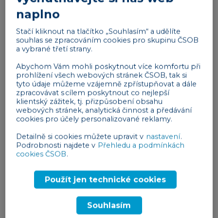
4 min
naplno
Pravidla obchodní korespondence pro
Stačí kliknout na tlačítko „Souhlasím“ a udělíte
podnikatele
souhlas se zpracováním cookies pro skupinu ČSOB
a vybrané třetí strany.
obchod a marketing
10. 04. 2025
Abychom Vám mohli poskytnout více komfortu při
prohlížení všech webových stránek ČSOB, tak si
tyto údaje můžeme vzájemně zpřístupňovat a dále
zpracovávat s cílem poskytnout co nejlepší
klientský zážitek, tj. přizpůsobení obsahu
webových stránek, analytická činnost a předávání
cookies pro účely personalizované reklamy.
Detailně si cookies můžete upravit v
nastavení
.
Podrobnosti najdete v
Přehledu a podmínkách
cookies ČSOB
.
Použít jen technické cookies
3 min
Souhlasím