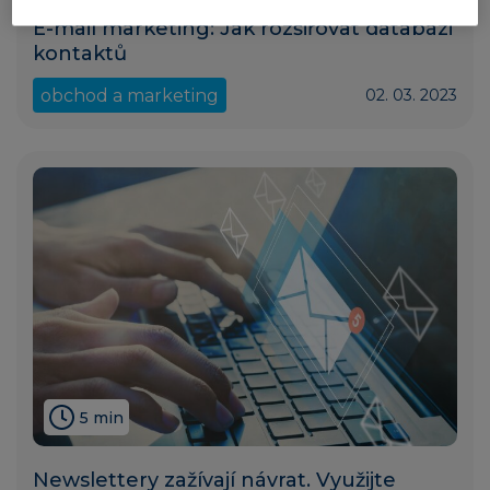
E-mail marketing: Jak rozšiřovat databázi
kontaktů
obchod a marketing
02. 03. 2023
5 min
Newslettery zažívají návrat. Využijte