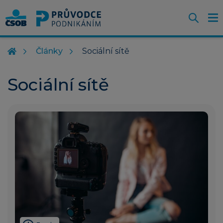
Otevř
O
Z
m
Články
Sociální sítě
Sociální sítě