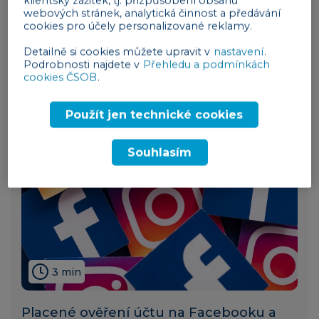
klientský zážitek, tj. přizpůsobení obsahu
webových stránek, analytická činnost a předávání
Jak na spolupráci s influencery, aby byla
cookies pro účely personalizované reklamy.
v souladu se zákonem
Detailně si cookies můžete upravit v
nastavení
.
obchod a marketing
15. 06. 2023
Podrobnosti najdete v
Přehledu a podmínkách
cookies ČSOB
.
Použít jen technické cookies
Souhlasím
3 min
Placené ověření účtu na Facebooku a