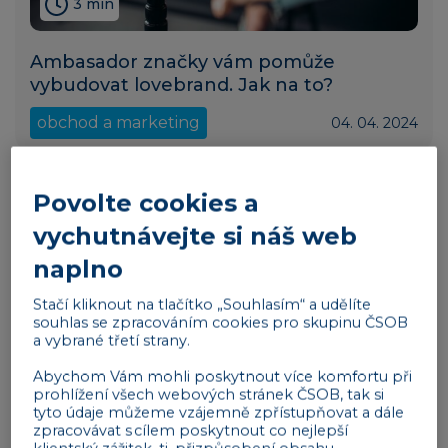
3 min
Ambasador značky vám pomůže
vybudovat lovebrand. Jak na to?
obchod a marketing
04. 04. 2024
Povolte cookies a
vychutnávejte si náš web
naplno
Stačí kliknout na tlačítko „Souhlasím“ a udělíte
souhlas se zpracováním cookies pro skupinu ČSOB
a vybrané třetí strany.
Abychom Vám mohli poskytnout více komfortu při
prohlížení všech webových stránek ČSOB, tak si
tyto údaje můžeme vzájemně zpřístupňovat a dále
3 min
zpracovávat s cílem poskytnout co nejlepší