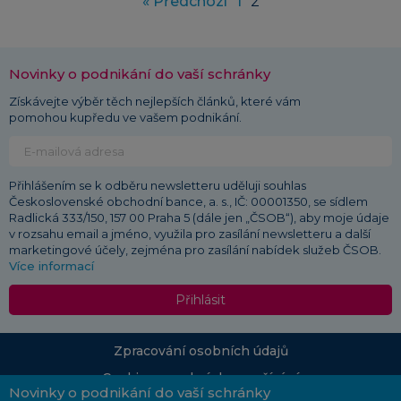
« Předchozí
1
2
Novinky o podnikání do vaší schránky
Získávejte výběr těch nejlepších článků, které vám
pomohou kupředu ve vašem podnikání.
Přihlášením se k odběru newsletteru uděluji souhlas
Československé obchodní bance, a. s., IČ: 00001350, se sídlem
Radlická 333/150, 157 00 Praha 5 (dále jen „ČSOB“), aby moje údaje
v rozsahu email a jméno, využila pro zasílání newsletteru a další
marketingové účely, zejména pro zasílání nabídek služeb ČSOB.
Více informací
Přihlásit
Zpracování osobních údajů
Cookies a podmínky používání
Novinky o podnikání do vaší schránky