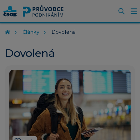
Otevř
O
Z
m
Články
Dovolená
Dovolená