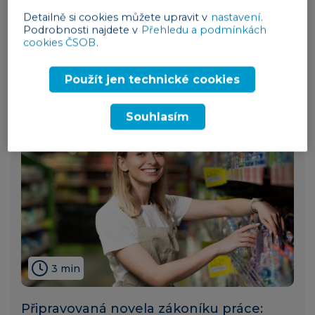
Sabatikl aneb pracovní volno v řádech
Detailně si cookies můžete upravit v
nastavení
.
Podrobnosti najdete v
Přehledu a podmínkách
několika měsíců i pro podnikatele
cookies ČSOB
.
lidé
14. 12. 2023
Použít jen technické cookies
Souhlasím
3 min
Připravovaná novela zákoníku práce: