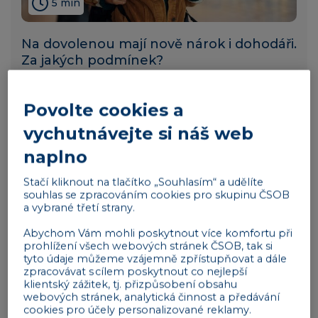
5 min
Na dovolenou mají nově nárok i dohodáři.
Za jakých podmínek?
lidé
07. 05. 2024
Povolte cookies a
vychutnávejte si náš web
naplno
Stačí kliknout na tlačítko „Souhlasím“ a udělíte
souhlas se zpracováním cookies pro skupinu ČSOB
a vybrané třetí strany.
Abychom Vám mohli poskytnout více komfortu při
prohlížení všech webových stránek ČSOB, tak si
tyto údaje můžeme vzájemně zpřístupňovat a dále
zpracovávat s cílem poskytnout co nejlepší
klientský zážitek, tj. přizpůsobení obsahu
7 min
webových stránek, analytická činnost a předávání
cookies pro účely personalizované reklamy.