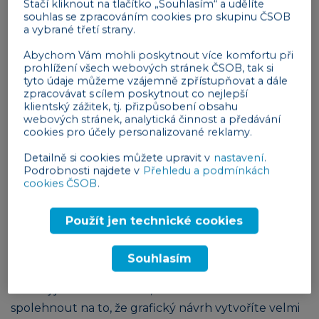
Stačí kliknout na tlačítko „Souhlasím“ a udělíte
V případě, že však tyto informace spojíte s vizuálním
souhlas se zpracováním cookies pro skupinu ČSOB
obsahem, lidé si z nich po třech dnech vybaví až 65
a vybrané třetí strany.
%.
Abychom Vám mohli poskytnout více komfortu při
prohlížení všech webových stránek ČSOB, tak si
Tipy na 5 online grafických nástrojů
tyto údaje můžeme vzájemně zpřístupňovat a dále
zpracovávat s cílem poskytnout co nejlepší
S pomocí
pěti online grafických nástrojů
, které
klientský zážitek, tj. přizpůsobení obsahu
webových stránek, analytická činnost a předávání
vám představíme, dokážete vytvořit trendy vizuály
cookies pro účely personalizované reklamy.
pro vaše webové stránky a sociální sítě bez nutnosti
Detailně si cookies můžete upravit v
nastavení
.
hlubší znalosti grafiky.
Podrobnosti najdete v
Přehledu a podmínkách
cookies ČSOB
.
Canva
Canva
je jedním z nejoblíbenějších nástrojů, který
Použít jen technické cookies
využívají nejen začátečníci, ale také profesionálové
po celém světě. S tímto nástrojem získáte
přístup
Souhlasím
k tisícům fotografií, fontů i designů zdarma
.
Nástroj je zcela intuitivní, takže se můžete
spolehnout na to, že grafický návrh vytvoříte velmi