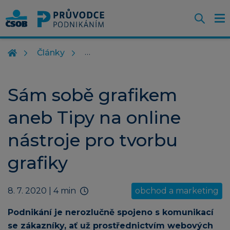
Otevř
O
Z
m
Články
Sám sobě grafikem
aneb Tipy na online
nástroje pro tvorbu
grafiky
8. 7. 2020
| 4 min
obchod a marketing
Podnikání je nerozlučně spojeno s komunikací
se zákazníky, ať už prostřednictvím webových