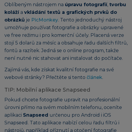
Oblíbeným nástrojem na
úpravu fotografií
,
tvorbu
koláží
a
vkládání textů a grafických prvků do
obrázků
je
PicMonkey
. Tento jednoduchý nástroj
umožňuje používat fotografie a obrázky upravené
ve free režimu i pro komerční účely. Placená verze
stojí 5 dolarů za měsíc a obsahuje řadu dalších filtrů,
fontů a razítek. Jedná se o online program, takže
není nutné nic stahovat ani instalovat do počítače.
Zajímá vás, kde získat kvalitní fotografie na své
webové stránky? Přečtěte si tento
článek
.
TIP: Mobilní aplikace Snapseed
Pokud chcete fotografie upravit na profesionální
úrovni přímo na svém mobilním telefonu, oceníte
aplikaci
Snapseed
určenou pro Android i iOS
Snapseed. Tato aplikace nabízí celou řadu filtrů i
nástrojů, například oříznutí a otočení fotografie