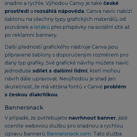
snadno a rychle. Výhodou Canvy je také
české
prostředí
a
rozsáhlá nápověda
. Canva navíc nabízí
šablonu na všechny typy grafických materiálů, od
pozvánek a
letáků
přes příspěvky na sociální sítě až
po reklamní bannery.
Další předností grafického nástroje Canva jsou
připravené šablony s doporučeným rozměrem pro
daný typ grafiky. Své grafické návrhy můžete navíc
jednoduše
sdílet s dalšími lidmi
, kteří mohou
návrh dále upravovat. Nevýhodou je snad jen
skutečnost, že má většina fontů v Canvě
problém
s českou diakritikou
.
Bannersnack
V případě, že potřebujete
navrhnout banner
, jistě
oceníte webovou službu pro snadnou a rychlou
úpravu bannerů
Bannersnack.com
. Tato služba