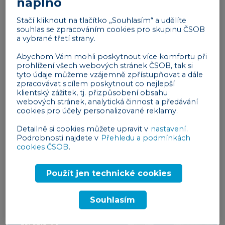
naplno
Výstupy z podcastů naleznete na Patria.cz
a
Hlidacipes.org
a samotné podcasty ve
Stačí kliknout na tlačítko „Souhlasím“ a udělíte
souhlas se zpracováním cookies pro skupinu ČSOB
službách
Spotify
,
Apple Podcasts
,
Google
a vybrané třetí strany.
Podcast
či
SoundCloud
.
Abychom Vám mohli poskytnout více komfortu při
Podcast MakroMixér pravidelně vybere tři důležitá
prohlížení všech webových stránek ČSOB, tak si
tyto údaje můžeme vzájemně zpřístupňovat a dále
ekonomická témata, ve druhé části vyzpovídá
zpracovávat s cílem poskytnout co nejlepší
zajímavé a chytré hosty. Zaposlouchejte se!
klientský zážitek, tj. přizpůsobení obsahu
webových stránek, analytická činnost a předávání
cookies pro účely personalizované reklamy.
Detailně si cookies můžete upravit v
nastavení
.
Podrobnosti najdete v
Přehledu a podmínkách
cookies ČSOB
.
Použít jen technické cookies
Souhlasím