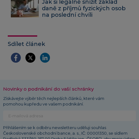
Jak si legálně snížit základ
daně z příjmů fyzických osob
na poslední chvíli
Sdílet článek
Novinky o podnikání do vaší schránky
Získávejte výběr těch nejlepších článků, které vám
pomohou kupředu ve vašem podnikání.
Přihlášením se k odběru newsletteru uděluji souhlas
Československé obchodní bance, a. s., IČ: 00001350, se sídlem
Radlická 333/150, 157 00 Praha 5 (dále jen „ČSOB“), aby moje údaje