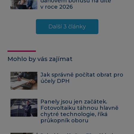
daňovém bonusu na dítě
v roce 2026
Další 3 články
Mohlo by vás zajímat
Jak správně počítat obrat pro
účely DPH
Panely jsou jen začátek.
Fotovoltaiku táhnou hlavně
chytré technologie, říká
průkopník oboru