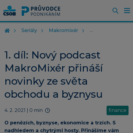
Otevř
O
Z
m
Seriály
Makromixér
1. díl: Nový podcast
MakroMixér přináší
novinky ze světa
obchodu a byznysu
4. 2. 2021
| 0 min
finance
O penězích, byznyse, ekonomice a trzích. S
nadhledem a chytrými hosty. Přinášíme vám