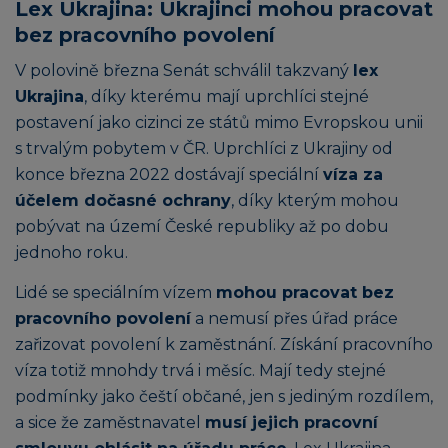
Lex Ukrajina: Ukrajinci mohou pracovat
bez pracovního povolení
V polovině března Senát schválil takzvaný
lex
Ukrajina
, díky kterému mají uprchlíci stejné
postavení jako cizinci ze států mimo Evropskou unii
s trvalým pobytem v ČR. Uprchlíci z Ukrajiny od
konce března 2022 dostávají speciální
víza za
účelem dočasné ochrany
, díky kterým mohou
pobývat na území České republiky až po dobu
jednoho roku.
Lidé se speciálním vízem
mohou pracovat bez
pracovního povolení
a nemusí přes úřad práce
zařizovat povolení k zaměstnání. Získání pracovního
víza totiž mnohdy trvá i měsíc. Mají tedy stejné
podmínky jako čeští občané, jen s jediným rozdílem,
a sice že zaměstnavatel
musí jejich pracovní