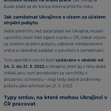
smlouvu ohlásit na úřadu práce
. Lex Ukrajina
bude platit až do konce března příštího roku.
Jak zaměstnat Ukrajince s vízem za účelem
strpění pobytu
Ještě před tím, než začal platit lex Ukrajina, museli
uprchlíci, kteří měli zájem o práci v ČR, získat vízum
za účelem strpění pobytu udělené ministerstvem
vnitra a následně zažádat o povolení k zaměstnání.
Toto speciální vízum bylo
vydáváno v období od
24. 2. do 21. 3. 2022
a Ukrajinci, kteří jej v této době
získali, jsou nyní považováni za uprchlíky s
dočasnou ochranou – mají tedy stejné podmínky
pobytu jako příchozí po 21. 3. 2022.
Typy smluv, na které mohou Ukrajinci v
ČR pracovat