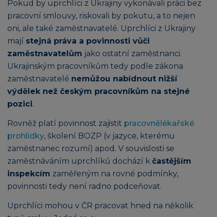
Pokud by uprchlíci z Ukrajiny vykonávali práci bez
pracovní smlouvy, riskovali by pokutu, a to nejen
oni, ale také zaměstnavatelé. Uprchlíci z Ukrajiny
mají
stejná práva a povinnosti vůči
zaměstnavatelům
jako ostatní zaměstnanci.
Ukrajinským pracovníkům tedy podle zákona
zaměstnavatelé
nemůžou nabídnout nižší
výdělek než českým pracovníkům na stejné
pozici
.
Rovněž platí povinnost zajistit
pracovnělékařské
prohlídky
, školení BOZP (v jazyce, kterému
zaměstnanec rozumí) apod. V souvislosti se
zaměstnáváním uprchlíků dochází k
častějším
inspekcím
zaměřeným na rovné podmínky,
povinnosti tedy není radno podceňovat.
Uprchlíci mohou v ČR pracovat hned na několik