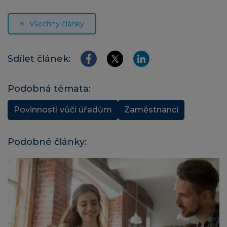
Všechny články
Sdílet článek:
Podobná témata:
Povinnosti vůči úřadům
Zaměstnanci
Podobné články: