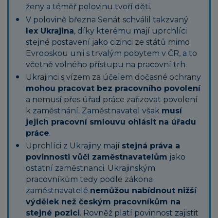
ženy a téměř polovinu tvoří děti.
V polovině března Senát schválil takzvaný
lex Ukrajina
, díky kterému mají uprchlíci
stejné postavení jako cizinci ze států mimo
Evropskou unii s trvalým pobytem v ČR, a to
včetně volného přístupu na pracovní trh.
Ukrajinci s vízem za účelem dočasné ochrany
mohou pracovat bez pracovního povolení
a nemusí přes úřad práce zařizovat povolení
k zaměstnání. Zaměstnavatel však
musí
jejich pracovní smlouvu ohlásit na úřadu
práce
.
Uprchlíci z Ukrajiny mají
stejná práva a
povinnosti vůči zaměstnavatelům
jako
ostatní zaměstnanci. Ukrajinským
pracovníkům tedy podle zákona
zaměstnavatelé
nemůžou nabídnout nižší
výdělek než českým pracovníkům na
stejné pozici
. Rovněž platí povinnost zajistit