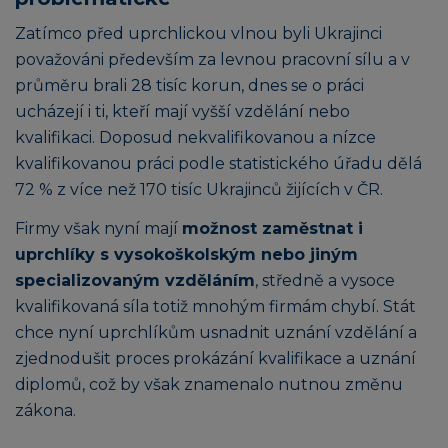
Zatímco před uprchlickou vlnou byli Ukrajinci
považováni především za levnou pracovní sílu a v
průměru brali 28 tisíc korun, dnes se o práci
ucházejí i ti, kteří mají vyšší vzdělání nebo
kvalifikaci. Doposud nekvalifikovanou a nízce
kvalifikovanou práci podle statistického úřadu dělá
72 % z více než 170 tisíc Ukrajinců žijících v ČR.
Firmy však nyní mají
možnost zaměstnat i
uprchlíky s vysokoškolským nebo jiným
specializovaným vzděláním
, středně a vysoce
kvalifikovaná síla totiž mnohým firmám chybí. Stát
chce nyní uprchlíkům usnadnit uznání vzdělání a
zjednodušit proces prokázání kvalifikace a uznání
diplomů, což by však znamenalo nutnou změnu
zákona.