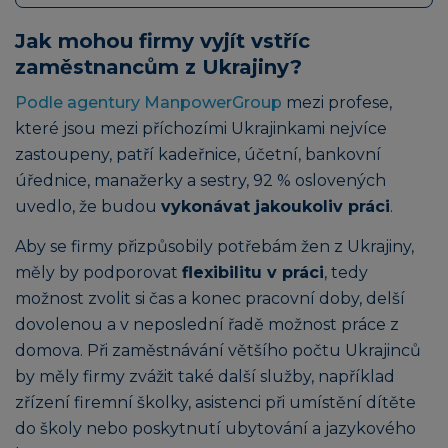
Jak mohou firmy vyjít vstříc
zaměstnancům z Ukrajiny?
Podle agentury ManpowerGroup
mezi profese,
které jsou mezi příchozími Ukrajinkami nejvíce
zastoupeny, patří kadeřnice, účetní, bankovní
úřednice, manažerky a sestry, 92 % oslovených
uvedlo, že budou
vykonávat jakoukoliv práci
.
Aby se firmy přizpůsobily potřebám žen z Ukrajiny,
měly by podporovat
flexibilitu v práci
, tedy
možnost zvolit si čas a konec pracovní doby, delší
dovolenou a v neposlední řadě možnost práce z
domova. Při zaměstnávání většího počtu Ukrajinců
by měly firmy zvážit také další služby, například
zřízení firemní školky, asistenci při umístění dítěte
do školy nebo poskytnutí ubytování a jazykového