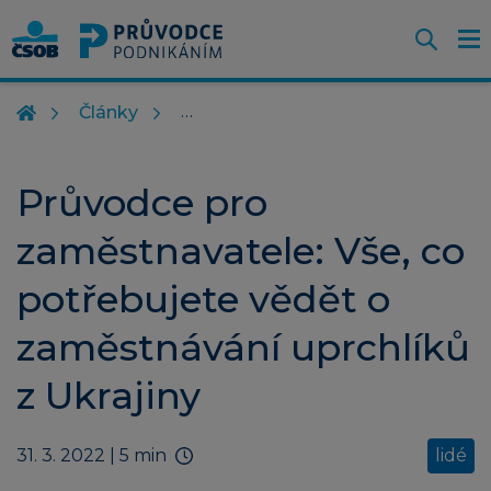
Otevř
O
Z
m
Články
Průvodce pro
zaměstnavatele: Vše, co
potřebujete vědět o
zaměstnávání uprchlíků
z Ukrajiny
31. 3. 2022
| 5 min
lidé