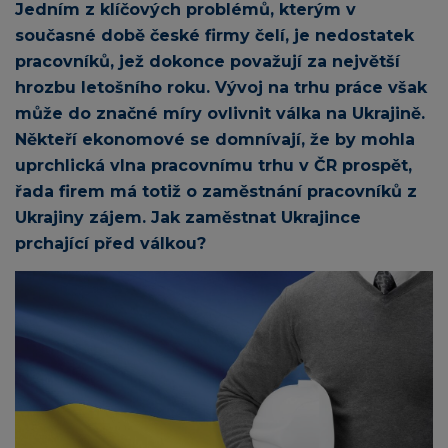
Jedním z klíčových problémů, kterým v
současné době české firmy čelí, je nedostatek
pracovníků, jež dokonce považují za největší
hrozbu letošního roku. Vývoj na trhu práce však
může do značné míry ovlivnit válka na Ukrajině.
Někteří ekonomové se domnívají, že by mohla
uprchlická vlna pracovnímu trhu v ČR prospět,
řada firem má totiž o zaměstnání pracovníků z
Ukrajiny zájem. Jak zaměstnat Ukrajince
prchající před válkou?