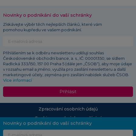
Novinky o podnikání do vaší schránky
Získávejte výběr těch nejlepších článků, které vám
pomohou kupředu ve vašem podnikání.
Přihlášením se k odběru newsletteru uděluji souhlas
Československé obchodní bance, a. s., IČ: 00001350, se sídlem
Radlická 333/150, 157 00 Praha 5 (dále jen „ČSOB“), aby moje údaje
v rozsahu email a jméno, využila pro zasílání newsletteru a další
marketingové účely, zejména pro zasílání nabídek služeb ČSOB.
Více informací
Přihlásit
Zpracování osobních údajů
Cookies a podmínky používání
Novinky o podnikání do vaší schránky
© 2026 ČSOB