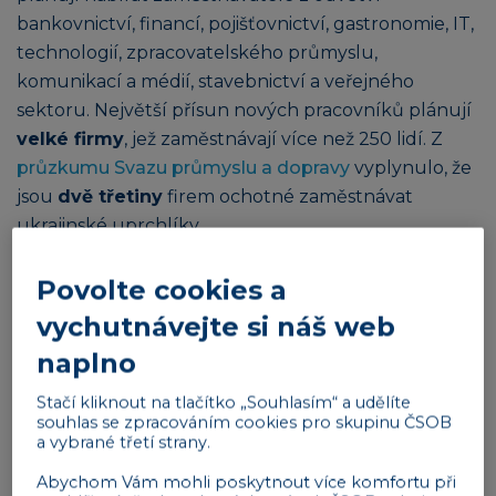
bankovnictví, financí, pojišťovnictví, gastronomie, IT,
technologií, zpracovatelského průmyslu,
komunikací a médií, stavebnictví a veřejného
sektoru. Největší přísun nových pracovníků plánují
velké firmy
, jež zaměstnávají více než 250 lidí. Z
průzkumu Svazu průmyslu a dopravy
vyplynulo, že
jsou
dvě třetiny
firem ochotné zaměstnávat
ukrajinské uprchlíky.
Reklama
Povolte cookies a
vychutnávejte si náš web
naplno
Stačí kliknout na tlačítko „Souhlasím“ a udělíte
souhlas se zpracováním cookies pro skupinu ČSOB
a vybrané třetí strany.
Z Ukrajiny do ČR přišlo okolo 300 tisíc
Abychom Vám mohli poskytnout více komfortu při
uprchlíků