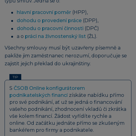
typů smluv. Jedná se o:
hlavní pracovní poměr
(HPP),
dohodu o provedení práce
(DPP),
dohodu o pracovní činnosti
(DPČ)
a o
práci na živnostenský list
(ŽL).
Všechny smlouvy musí být uzavřeny písemně a
pakliže jim zaměstnanec nerozumí, doporučuje se
zajistit jejich překlad do ukrajinštiny.
TIP
S
ČSOB Online konfigurátorem
podnikatelských financí
získáte nabídku přímo
pro své podnikání, ať už se jedná o financování
vašeho podnikání, zhodnocení vkladů či zkrátka
vše kolem financí. Žádost vyřídíte rychle a
online. Od začátku jednáte přímo se zkušeným
bankéřem pro firmy a podnikatele.