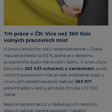
Trh práce v ČR: Více než 360 tisíc
volných pracovních míst
V únoru letošního roku nezaměstnanost v České
republice klesla na 3,5 %, jedná se o desetinu
procentního bodu méně než v lednu. V únoru bylo
bez práce
263 433 uchazečů o zaměstnání
, počet
volných pracovních míst je však podstatně vyšší, v
únoru jich zaměstnavatelé nabízeli
363 917
,
přičemž ještě v lednu jich bylo zhruba o 12 000
méně.
Nejvíce zaměstnanců v následujících měsících
plánují nabírat zaměstnavatelé z odvětví