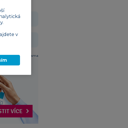
ší
nalytická
Stáhnout
y.
ajdete v
Stáhnout
Reklama
sím