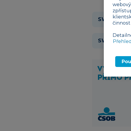
webovýc
zpřístu
klients
SWOT Anal
činnost
Detailn
SWOT Analý
Přehle
Pou