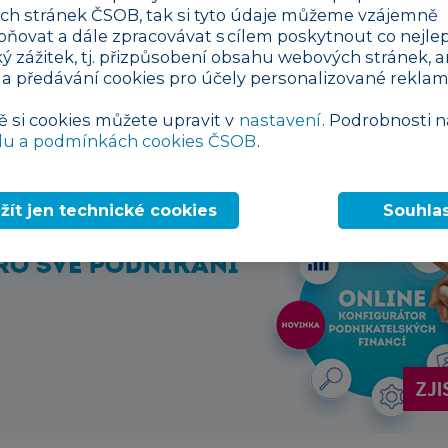
h stránek ČSOB, tak si tyto údaje můžeme vzájemně
pňovat a dále zpracovávat s cílem poskytnout co nejlep
ký zážitek, tj. přizpůsobení obsahu webových stránek, a
ýza
 a předávání cookies pro účely personalizované reklam
ě si cookies můžete upravit v
nastavení
. Podrobnosti n
za - prázdný vzor
du a podmínkách cookies ČSOB
.
žít jen technické cookies
Souhla