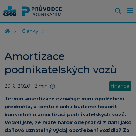
Otevř
O
Z
m
Články
Amortizace
podnikatelských vozů
29. 6. 2020
| 2 min
finance
Termín amortizace označuje míru opotřebení
předmětu, v tomto článku budeme hovořit
konkrétně o amortizaci podnikatelských vozů.
Věděli jste, že máte nárok odepsat si z daní jako
daňově uznatelný výdaj opotřebení vozidla? Za