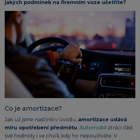
jakých podmínek na firemním voze ušetříte?
Co je amortizace?
Jak už jsme nastínili v úvodu,
amortizace udává
míru opotřebení předmětu
.
Automobil
ztrácí část
své hodnoty i ve chvíli, kdy ho nepoužíváte. V