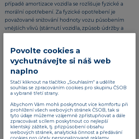
případě amortizace vozidla se rozlišuje fyzické a
morální opotřebení. Za fyzické opotřebení je
považované snižování hodnoty vozu působením
vnějších vlivů (stárnutí vozidla, způsob údržby a
provozu vozidla …). Morální opotřebení je pak
ovlivněno technickým pokrokem v automobilovém
Povolte cookies a
odvětví.
vychutnávejte si náš web
Co ovlivňuje amortizaci automobilu?
naplno
Amortizace vozidla
se odvíjí od celé řady faktorů
,
Stačí kliknout na tlačítko „Souhlasím“ a udělíte
ať se jedná o značku, typ a pohon automobilu,
souhlas se zpracováním cookies pro skupinu ČSOB
výbavu a formu užívání, počet najetých kilometrů,
a vybrané třetí strany.
havárie a opravy nebo počet předešlých majitelů.
Abychom Vám mohli poskytnout více komfortu při
prohlížení všech webových stránek ČSOB, tak si
Jak amortizace vozidel funguje?
tyto údaje můžeme vzájemně zpřístupňovat a dále
zpracovávat s cílem poskytnout co nejlepší
Ze statistik vychází, že
hodnota vozidla v průměru
klientský zážitek, tj. přizpůsobení obsahu
klesne zhruba o 11 % ve chvíli, kdy vůz opustí
webových stránek, analytická činnost a předávání
cookies pro účely personalizované reklamy.