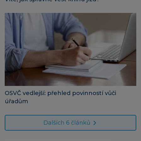
OSVČ vedlejší: přehled povinností vůči
úřadům
Dalších 6 článků