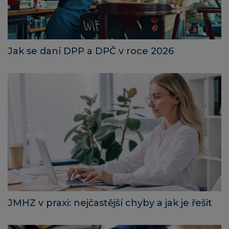
Jak se daní DPP a DPČ v roce 2026
JMHZ v praxi: nejčastější chyby a jak je řešit