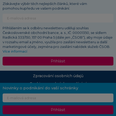
Získávejte výběr těch nejlepších článků, které vám
pomohou kupředu ve vašem podnikání.
Přihlášením se k odběru newsletteru uděluji souhlas
Československé obchodní bance, a. s., IČ: 00001350, se sídlem
Radlická 333/150, 157 00 Praha 5 (dále jen „ČSOB“), aby moje údaje
v rozsahu email a jméno, využila pro zasílání newsletteru a další
marketingové účely, zejména pro zasílání nabídek služeb ČSOB.
Více informací
Přihlásit
Zpracování osobních údajů
Cookies a podmínky používání
Novinky o podnikání do vaší schránky
© 2026 ČSOB
Průvodce podnikáním | Vydává: Československá obchodní banka, a. s., Radlická 333/150,
150 57 Praha 5 | Redakce:
pruvodcepodnikanim.info@csob.cz
| Vlastníkem portálu
Přihlásit
Průvodce podnikáním včetně autorských práv je ČSOB
Změna uvedených údajů nebo tiskové chyby jsou vyhrazeny