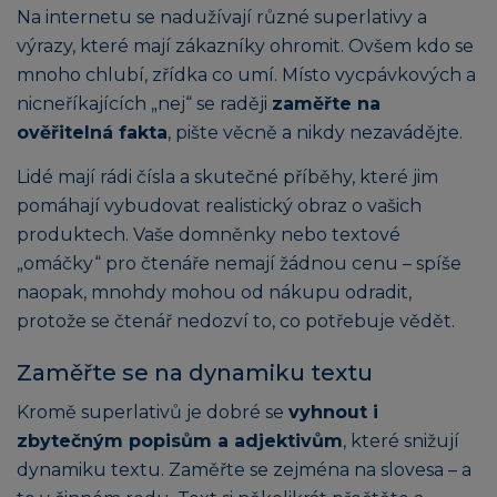
Na internetu se nadužívají různé superlativy a
výrazy, které mají zákazníky ohromit. Ovšem kdo se
mnoho chlubí, zřídka co umí. Místo vycpávkových a
nicneříkajících „nej“ se raději
zaměřte na
ověřitelná fakta
, pište věcně a nikdy nezavádějte.
Lidé mají rádi čísla a skutečné příběhy, které jim
pomáhají vybudovat realistický obraz o vašich
produktech. Vaše domněnky nebo textové
„omáčky“ pro čtenáře nemají žádnou cenu – spíše
naopak, mnohdy mohou od nákupu odradit,
protože se čtenář nedozví to, co potřebuje vědět.
Zaměřte se na dynamiku textu
Kromě superlativů je dobré se
vyhnout i
zbytečným popisům a adjektivům
, které snižují
dynamiku textu. Zaměřte se zejména na slovesa – a