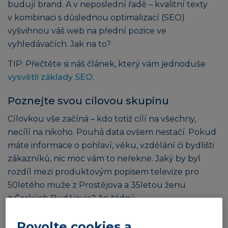
budují brand. A v neposlední řadě – kvalitní texty
v kombinaci s důslednou optimalizací (SEO)
vyšvihnou váš web na přední pozice ve
vyhledávačích. Jak na to?
TIP: Přečtěte si náš článek, který vám jednoduše
vysvětlí základy SEO
.
Poznejte svou cílovou skupinu
Cílovkou vše začíná – kdo totiž cílí na všechny,
necílí na nikoho. Pouhá data ovšem nestačí. Pokud
máte informace o pohlaví, věku, vzdělání či bydlišti
zákazníků, nic moc vám to neřekne. Jaký by byl
rozdíl mezi produktovým popisem televize pro
50letého muže z Prostějova a 35letou ženu
z Českých Budějovic? Asi žádný.
Raději se zaměřte na
tzv. persony
, tedy fiktivní
Povolte cookies a