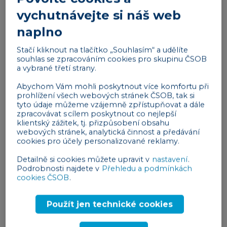
osoby, které vytvoříte na základě
dat o chování své
vychutnávejte si náš web
cílové skupiny
. Přiřaďte jednotlivým personám
naplno
konkrétní profese, zájmy, rozvržení dne, oblíbené
filmy či způsob komunikace. S takto vytvořenou
Stačí kliknout na tlačítko „Souhlasím“ a udělíte
osobou se pokuste co nejvíce seznámit a pochopit,
souhlas se zpracováním cookies pro skupinu ČSOB
a vybrané třetí strany.
jak přemýšlí, po čem touží a jaké potřeby jí můžete
uspokojit svým produktem. Texty pak budou
Abychom Vám mohli poskytnout více komfortu při
prohlížení všech webových stránek ČSOB, tak si
mnohem adresnější, poutavější a barvitější.
tyto údaje můžeme vzájemně zpřístupňovat a dále
zpracovávat s cílem poskytnout co nejlepší
Pište účelně
klientský zážitek, tj. přizpůsobení obsahu
webových stránek, analytická činnost a předávání
Svoji cílovku už znáte jako vlastní rodinu. Z textů se
cookies pro účely personalizované reklamy.
ovšem nemůže ztratit původní záměr. Mějte proto
Detailně si cookies můžete upravit v
nastavení
.
vypracovanou obsahovou strategii a buďte v ní
Podrobnosti najdete v
Přehledu a podmínkách
konsistentní. Strategie by měla zahrnovat:
cookies ČSOB
.
Všechny informace, které potřebujete
Použít jen technické cookies
zákazníkům sdělit,
strukturu textu,