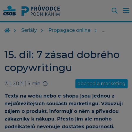
Otevř
O
Z
m
Seriály
Propagace online
15. díl: 7 zásad dobrého
copywritingu
7. 1. 2021
| 5 min
obchod a marketing
Texty na webu nebo e-shopu jsou jednou z
nejdůležitějších součástí marketingu. Vzbuzují
zájem o produkt, informují o něm a přivedou
zákazníky k nákupu. Přesto jim ale mnoho
podnikatelů nevěnuje dostatek pozornosti.