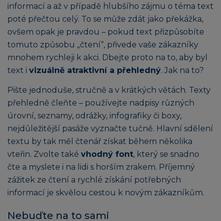
informací a až v případě hlubšího zájmu o téma text
poté přečtou celý. To se může zdát jako překážka,
ovšem opak je pravdou – pokud text přizpůsobíte
tomuto způsobu „čtení“, přivede vaše zákazníky
mnohem rychleji k akci. Dbejte proto na to, aby byl
text i
vizuálně atraktivní a přehledný
. Jak na to?
Pište jednoduše, stručně a v krátkých větách. Texty
přehledně čleňte – používejte nadpisy různých
úrovní, seznamy, odrážky, infografiky či boxy,
nejdůležitější pasáže vyznačte tučně. Hlavní sdělení
textu by tak měl čtenář získat během několika
vteřin. Zvolte také
vhodný font
, který se snadno
čte a myslete i na lidi s horším zrakem. Příjemný
zážitek ze čtení a rychlé získání potřebných
informací je skvělou cestou k novým zákazníkům.
Nebuďte na to sami