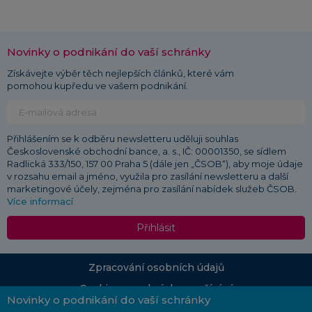
Novinky o podnikání do vaší schránky
Získávejte výběr těch nejlepších článků, které vám
pomohou kupředu ve vašem podnikání.
Přihlášením se k odběru newsletteru uděluji souhlas
Československé obchodní bance, a. s., IČ: 00001350, se sídlem
Radlická 333/150, 157 00 Praha 5 (dále jen „ČSOB“), aby moje údaje
v rozsahu email a jméno, využila pro zasílání newsletteru a další
marketingové účely, zejména pro zasílání nabídek služeb ČSOB.
Více informací
Přihlásit
Zpracování osobních údajů
Cookies a podmínky používání
Novinky o podnikání do vaší schránky
© 2026 ČSOB