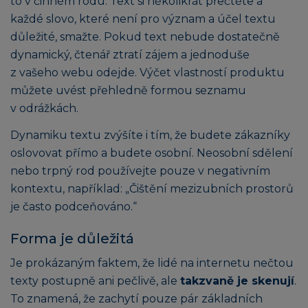
to v činném rodu. Text si několikrát přečtěte a
každé slovo, které není pro význam a účel textu
důležité, smažte. Pokud text nebude dostatečně
dynamický, čtenář ztratí zájem a jednoduše
z vašeho webu odejde. Výčet vlastností produktu
můžete uvést přehledně formou seznamu
v odrážkách.
Dynamiku textu zvýšíte i tím, že budete zákazníky
oslovovat přímo a budete osobní. Neosobní sdělení
nebo trpný rod používejte pouze v negativním
kontextu, například: „Čištění mezizubních prostorů
je často podceňováno.“
Forma je důležitá
Je prokázaným faktem, že lidé na internetu nečtou
texty postupně ani pečlivě, ale
takzvaně je skenují
.
To znamená, že zachytí pouze pár základních