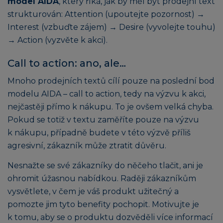
model AIDA
, který říká, jak by měl být prodejní text
strukturován: Attention (upoutejte pozornost) →
Interest (vzbuďte zájem) → Desire (vyvolejte touhu)
→ Action (vyzvěte k akci).
Call to action: ano, ale…
Mnoho prodejních textů cílí pouze na poslední bod
modelu AIDA – call to action, tedy na výzvu k akci,
nejčastěji přímo k nákupu. To je ovšem velká chyba.
Pokud se totiž v textu zaměříte pouze na výzvu
k nákupu, případně budete v této výzvě příliš
agresivní, zákazník může ztratit důvěru.
Nesnažte se své zákazníky do něčeho tlačit, ani je
ohromit úžasnou nabídkou. Raději zákazníkům
vysvětlete, v čem je váš produkt užitečný a
pomozte jim tyto benefity pochopit. Motivujte je
k tomu, aby se o produktu dozvěděli více informací