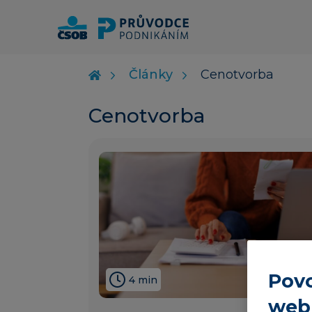
Články
Cenotvorba
Cenotvorba
Povo
4 min
web