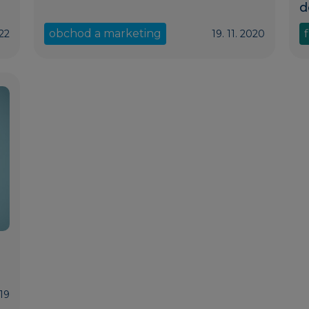
d
obchod a marketing
22
19. 11. 2020
019