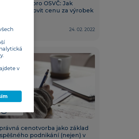
enotvorba pro OSVČ: Jak
právně stanovit cenu za výrobek
všech
finance
24. 02. 2022
ší
nalytická
y.
ajdete v
sím
4 min
právná cenotvorba jako základ
spěšného podnikání (nejen) v