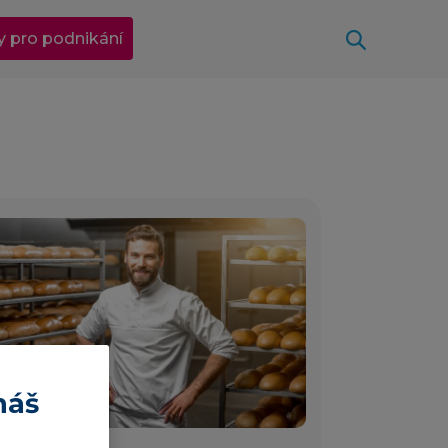
Otevřít
y pro podnikání
náš
4 min