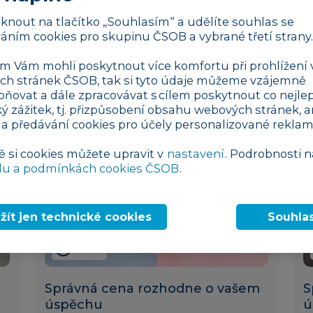
Co je to marže a jak ji správně
C
liknout na tlačítko „Souhlasím“ a udělíte souhlas se
stanovit
s
áním cookies pro skupinu ČSOB a vybrané třetí strany.
 Vám mohli poskytnout více komfortu při prohlížení 
finance
026
10. 07. 2025
h stránek ČSOB, tak si tyto údaje můžeme vzájemně
pňovat a dále zpracovávat s cílem poskytnout co nejlep
ký zážitek, tj. přizpůsobení obsahu webových stránek, a
 a předávání cookies pro účely personalizované reklam
ě si cookies můžete upravit v
nastavení
. Podrobnosti n
du a podmínkách cookies ČSOB
.
žít jen technické cookies
Souhla
3 min
Správná cena rozhodne o vašem
S
úspěchu
ú