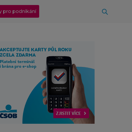
Otevřít
y pro podnikání