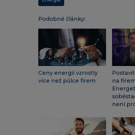
Podobné články:
Ceny energií vzrostly
Postavit
více než půlce firem
na firem
Energet
soběstač
není pr