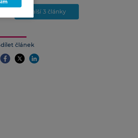
sím
Další 3 články
Sdílet článek