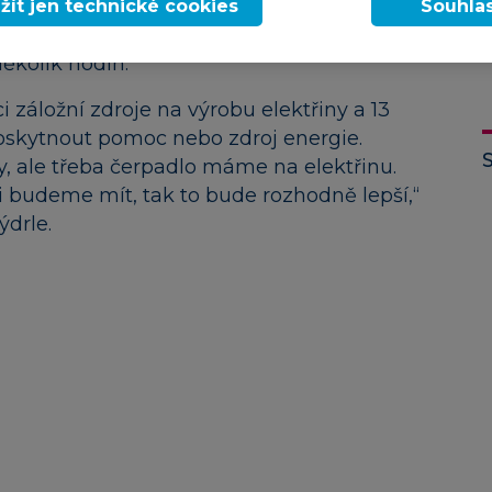
třiny přichystána,“ uvedl výkonný ředitel
žít jen technické cookies
Souhla
Prokop. Tři pětiny firem by bez elektřiny
několik hodin.
i záložní zdroje na výrobu elektřiny a 13
oskytnout pomoc nebo zdroj energie.
, ale třeba čerpadlo máme na elektřinu.
ji budeme mít, tak to bude rozhodně lepší,“
ýdrle.