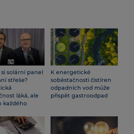
 si solární panel
K energetické
ní střeše?
soběstačnosti čistíren
ická
odpadních vod může
nost láká, ale
přispět gastroodpad
o každého