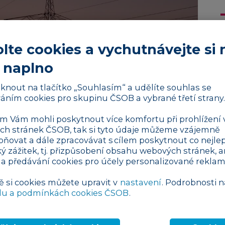
lte cookies a vychutnávejte si 
 naplno
liknout na tlačítko „Souhlasím“ a udělíte souhlas se
áním cookies pro skupinu ČSOB a vybrané třetí strany.
 Vám mohli poskytnout více komfortu při prohlížení 
h stránek ČSOB, tak si tyto údaje můžeme vzájemně
pňovat a dále zpracovávat s cílem poskytnout co nejlep
ký zážitek, tj. přizpůsobení obsahu webových stránek, a
 a předávání cookies pro účely personalizované reklam
ě si cookies můžete upravit v
nastavení
. Podrobnosti n
du a podmínkách cookies ČSOB
.
rgie ustála. Jen desetina z nich ale uvedla,