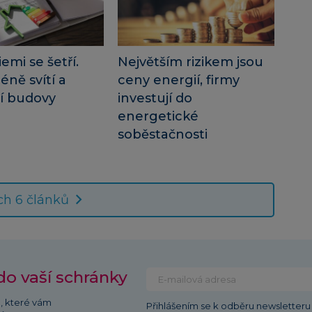
emi se šetří.
Největším rizikem jsou
ně svítí a
ceny energií, firmy
jí budovy
investují do
energetické
soběstačnosti
ch 6 článků
do vaší schránky
ů, které vám
Přihlášením se k odběru newsletteru 