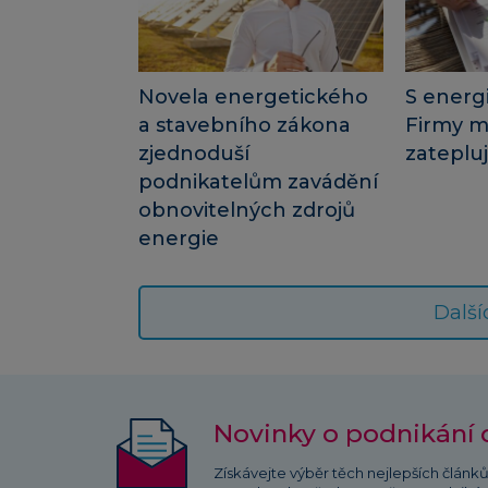
Novela energetického
S energi
a stavebního zákona
Firmy mé
zjednoduší
zateplu
podnikatelům zavádění
obnovitelných zdrojů
energie
Další
Novinky o podnikání 
Získávejte výběr těch nejlepších článk