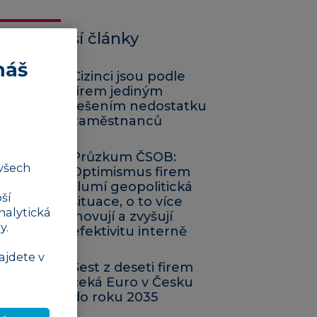
Nejčtenější články
náš
Cizinci jsou podle
firem jediným
řešením nedostatku
zaměstnanců
Průzkum ČSOB:
všech
Optimismus firem
tlumí geopolitická
ší
situace, o to více
nalytická
inovují a zvyšují
y.
efektivitu interně
ajdete v
Šest z deseti firem
čeká Euro v Česku
do roku 2035​