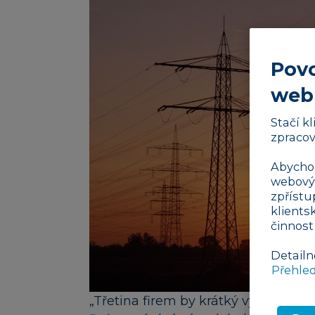
Povo
web
Stačí k
zpracov
Abychom
webovýc
zpřístu
klients
činnost
Detailn
Přehle
„Třetina firem by krátký výpadek ene