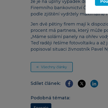
že je na úplný výpadek dodávek elek
Pou
Firemního bankovnictví ČSOB Pavel 
podle zjištění vydržely maximálně 
​Jen dvě pětiny firem mají k dispozic
procent má partnera, který může p
„Máme solární panely na ohřev vody
Teď raději řešíme fotovoltaiku a až 
popisoval situaci živnostník Pavel N
Všechny články
Sdílet článek:
Podobná témata:
Energie