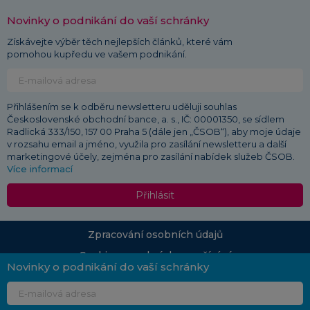
Novinky o podnikání do vaší schránky
Získávejte výběr těch nejlepších článků, které vám
pomohou kupředu ve vašem podnikání.
Přihlášením se k odběru newsletteru uděluji souhlas
Československé obchodní bance, a. s., IČ: 00001350, se sídlem
Radlická 333/150, 157 00 Praha 5 (dále jen „ČSOB“), aby moje údaje
v rozsahu email a jméno, využila pro zasílání newsletteru a další
marketingové účely, zejména pro zasílání nabídek služeb ČSOB.
Více informací
Přihlásit
Zpracování osobních údajů
Cookies a podmínky používání
Novinky o podnikání do vaší schránky
© 2026 ČSOB
Průvodce podnikáním | Vydává: Československá obchodní banka, a. s., Radlická 333/150,