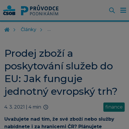
Otevř
O
Z
m
Články
Prodej zboží a
poskytování služeb do
EU: Jak funguje
jednotný evropský trh?
4. 3. 2021
| 4 min
finance
Uvažujete nad tím, že své zboží nebo služby
nabídnete i za hranicemi ČR? Plánujete