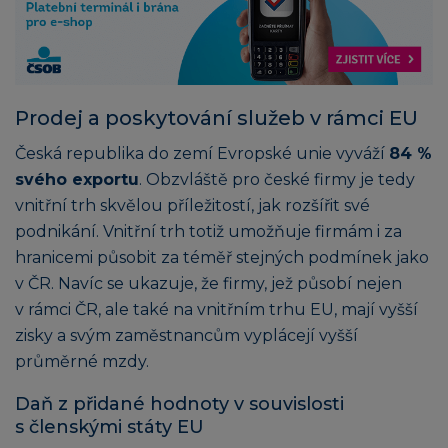
Prodej a poskytování služeb v rámci EU
Česká republika do zemí Evropské unie vyváží
84 %
svého exportu
. Obzvláště pro české firmy je tedy
vnitřní trh skvělou příležitostí, jak rozšířit své
podnikání. Vnitřní trh totiž umožňuje firmám i za
hranicemi působit za téměř stejných podmínek jako
v ČR. Navíc se ukazuje, že firmy, jež působí nejen
v rámci ČR, ale také na vnitřním trhu EU, mají vyšší
zisky a svým zaměstnancům vyplácejí vyšší
průměrné mzdy.
Daň z přidané hodnoty v souvislosti
s členskými státy EU