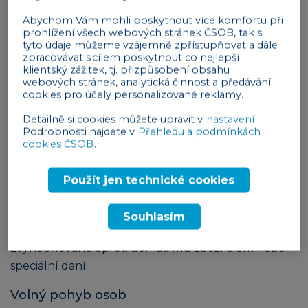
digitální marketing, elektronické obchodování a
Abychom Vám mohli poskytnout více komfortu při
telekomunikaci.
prohlížení všech webových stránek ČSOB, tak si
tyto údaje můžeme vzájemně zpřístupňovat a dále
zpracovávat s cílem poskytnout co nejlepší
Čtyři svobody vnitřního trhu
klientský zážitek, tj. přizpůsobení obsahu
webových stránek, analytická činnost a předávání
Základním principem jednotného evropského trhu
cookies pro účely personalizované reklamy.
jsou
čtyři svobody
. Jedná se o volný pohyb zboží,
Detailně si cookies můžete upravit v
nastavení
.
volný pohyb osob, volný pohyb služeb a volný
Podrobnosti najdete v
Přehledu a podmínkách
pohyb kapitálu.
cookies ČSOB
.
Volný pohyb zboží
Použít jen technické cookies
Volný pohyb zboží znamená, že je možné zboží
prodávat ve všech členských státech EU a zboží
Souhlasím
z ostatních členských zemí nemůže být
zvýhodňované oproti domácímu zboží clem nebo
speciální daní.
Volný pohyb osob