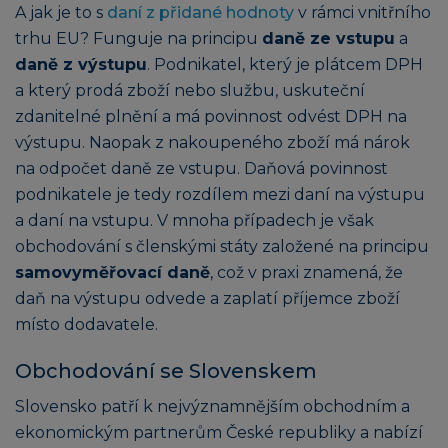
A jak je to s
daní z přidané hodnoty
v rámci vnitřního
trhu EU? Funguje na principu
daně ze vstupu
a
daně z výstupu
. Podnikatel, který je plátcem DPH
a který prodá zboží nebo službu, uskuteční
zdanitelné plnění a má povinnost odvést DPH na
výstupu. Naopak z nakoupeného zboží má nárok
na odpočet daně ze vstupu. Daňová povinnost
podnikatele je tedy rozdílem mezi daní na výstupu
a daní na vstupu. V mnoha případech je však
obchodování s členskými státy založené na principu
samovyměřovací daně
, což v praxi znamená, že
daň na výstupu odvede a zaplatí příjemce zboží
místo dodavatele.
Obchodování se Slovenskem
Slovensko patří k nejvýznamnějším obchodním a
ekonomickým partnerům České republiky a nabízí