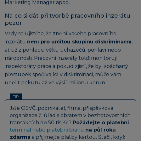
Marketing Manager apod.
Na co si dát při tvorbě pracovního inzerátu
pozor
Vždy se ujistěte, že znění vašeho pracovního
inzerátu
není pro určitou skupinu diskriminační
,
ať už z pohledu věku uchazečů, pohlaví nebo
národnosti. Pracovní inzeráty totiž monitorují
inspektoráty práce a pokud zjistí, že byl spáchaný
přestupek spočívající v diskriminaci, může vám
udělit pokutu až ve výši 1 milionu korun.
TIP
Jste OSVČ, podnikatel, firma, příspěvková
organizace či úřad s obratem v bezhotovostních
transakcích do 50 tis Kč?
Požádejte o platební
terminál nebo platební bránu
na půl roku
zdarma
a přijímejte platby kartou. Stačí, když