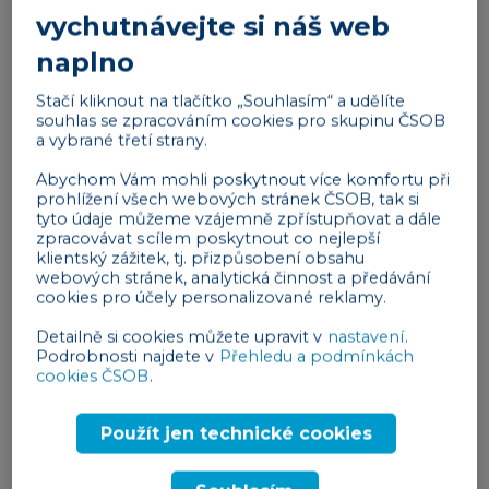
vychutnávejte si náš web
týmu. V případě, že máte pozici otevřenou i pro
zahraniční uchazeče, zvažte inzerát v anglickém
naplno
jazyce.
Stačí kliknout na tlačítko „Souhlasím“ a udělíte
souhlas se zpracováním cookies pro skupinu ČSOB
Reklama
a vybrané třetí strany.
Abychom Vám mohli poskytnout více komfortu při
prohlížení všech webových stránek ČSOB, tak si
tyto údaje můžeme vzájemně zpřístupňovat a dále
zpracovávat s cílem poskytnout co nejlepší
klientský zážitek, tj. přizpůsobení obsahu
webových stránek, analytická činnost a předávání
cookies pro účely personalizované reklamy.
Analýza konkurence
Detailně si cookies můžete upravit v
nastavení
.
Se sepsáním pracovního inzerátu vám může do
Podrobnosti najdete v
Přehledu a podmínkách
cookies ČSOB
.
značné míry pomoci
analýza konkurenčních
náborových kampaní
. Když zjistíte, jaké benefity
Použít jen technické cookies
vaše konkurence nabízí, můžete pracovní inzerát
založit na výhodách, které ostatní firmy nenabízejí.