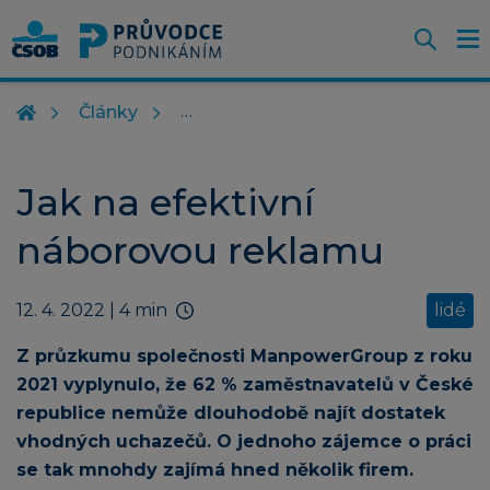
Otevř
O
Z
m
Články
Jak na efektivní
náborovou reklamu
12. 4. 2022
| 4 min
lidé
Z průzkumu společnosti ManpowerGroup z roku
2021 vyplynulo, že 62 % zaměstnavatelů v České
republice nemůže dlouhodobě najít dostatek
vhodných uchazečů. O jednoho zájemce o práci
se tak mnohdy zajímá hned několik firem.