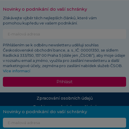
Novinky o podnikání do vaší schránky
Získávejte výběr těch nejlepších článků, které vám
pomohou kupředu ve vašem podnikání.
Přihlášením se k odběru newsletteru uděluji souhlas
Československé obchodní bance, a. s., IČ: 00001350, se sídlem
Radlická 333/150, 157 00 Praha 5 (dále jen „ČSOB“), aby moje údaje
v rozsahu email a jméno, využila pro zasílání newsletteru a další
marketingové účely, zejména pro zasílání nabídek služeb ČSOB.
Více informací
Přihlásit
Zpracování osobních údajů
Cookies a podmínky používání
Novinky o podnikání do vaší schránky
© 2026 ČSOB
Průvodce podnikáním | Vydává: Československá obchodní banka, a. s., Radlická 333/150,